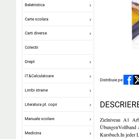
Beletristica
Carte scolara
Carti diverse
Colectii
Drept
IT&Calculatoare
Distribuie pe:
Limbi straine
DESCRIER
Literatura pt. copii
Manuale scolare
Zielniveau A1 Arbe
ÜbungenVollband A1
Medicina
Kursbuch.In jeder 