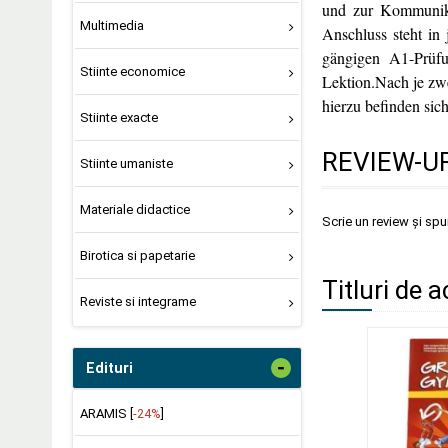
und zur Kommunika
Multimedia
Anschluss steht in
gängigen A1-Prüfun
Stiinte economice
Lektion.Nach je zwe
hierzu befinden sic
Stiinte exacte
REVIEW-UR
Stiinte umaniste
Materiale didactice
Scrie un review și sp
Birotica si papetarie
Titluri de a
Reviste si integrame
-
Edituri
ARAMIS [
-24%
]