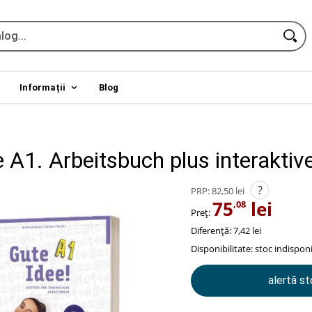
Informații
Blog
 A1. Arbeitsbuch plus interaktiv
?
PRP:
82,50 lei
75
lei
,08
Preț:
Diferență: 7,42 lei
Disponibilitate:
stoc indisponi
alertă s