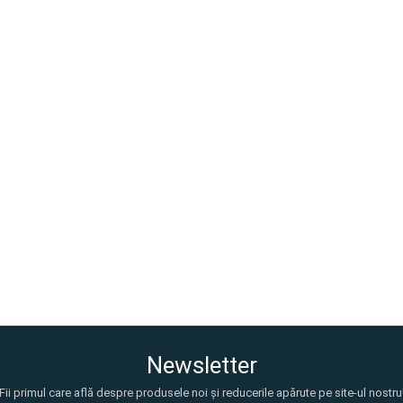
Newsletter
Fii primul care află despre produsele noi și reducerile apărute pe site-ul nostru