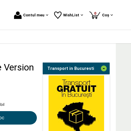
produse
0
Contul meu
WishList
Coș
e Version
-
Transport in Bucuresti
bil
toc