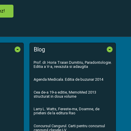
ez!
-
-
Blog
Prof. dr. Horia Traian Dumitriu, Paradontologie.
Editia a V-a, revazuta si adaugita
Agenda Medicala. Editia de buzunar 2014
Cea de-a 19-a editie, MemoMed 2013
structurat in doua volume
Larry L. Watts, Fereste-ma, Doamne, de
prieteni de la editura Rao
Concursul Cangurul. Carti pentru concursul
cangurul clasele I-V