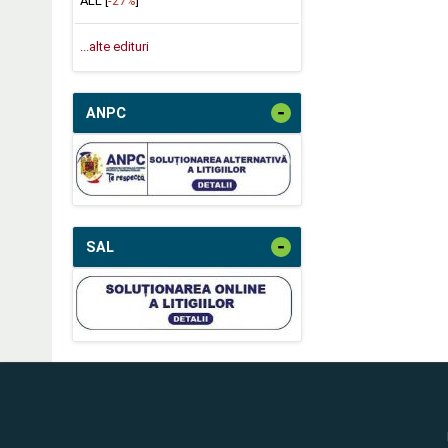
ALL [
-27%
]
...alte edituri
-
ANPC
-
SAL