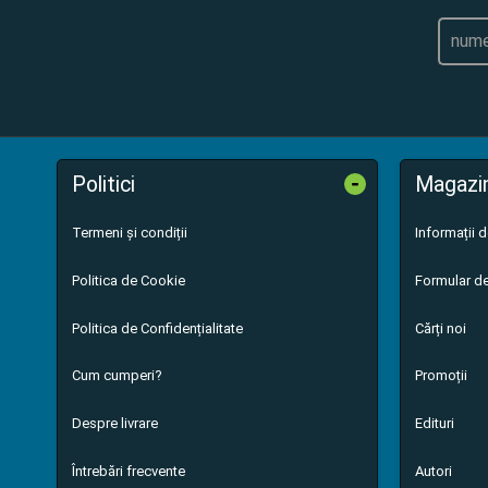
-
Politici
Magazi
Termeni și condiții
Informații 
Politica de Cookie
Formular de
Politica de Confidențialitate
Cărți noi
Cum cumperi?
Promoții
Despre livrare
Edituri
Întrebări frecvente
Autori