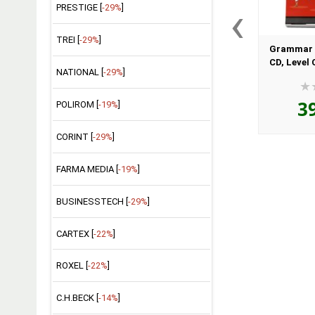
‹
PRESTIGE [
-29%
]
TREI [
-29%
]
Grammar 
CD, Level 
NATIONAL [
-29%
]
Puchta (Au
pentru ele
3
POLIROM [
-19%
]
CORINT [
-29%
]
FARMA MEDIA [
-19%
]
BUSINESSTECH [
-29%
]
CARTEX [
-22%
]
ROXEL [
-22%
]
C.H.BECK [
-14%
]