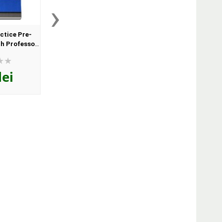
›
tice Pre-
Grammar Practice
Grammar Gym 1 with
th Professor
Intermediate, with Professor
CD, Level CEF A1-A
-Rom, level
Grammar and CD-Rom, level
Herbert Puchta (Aux
bert Puchta
PET B1 - Herbert Puchta
recomandat pentru ele
lei
62
lei
39
lei
oman...
(Auxiliar recomandat pen...
gimnaziu)
,00
,00