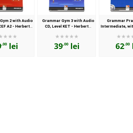
Gym 2 with Audio
Grammar Gym 3 with Audio
Grammar Prac
CEF A2 - Herbert
CD, Level KET - Herbert
Intermediate, wi
xiliar recomandat
Puchta (Auxiliar recomandat
Grammar and CD
vii de gimnaziu)
pentru elevii de gimnaziu)
PET A2-B1 - Her
9
lei
39
lei
62
(Auxiliar rec
,00
,00
,00