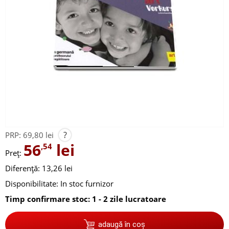
?
PRP:
69,80 lei
56
lei
,54
Preț:
Diferență: 13,26 lei
Disponibilitate:
In stoc furnizor
Timp confirmare stoc: 1 - 2 zile lucratoare
adaugă în coș