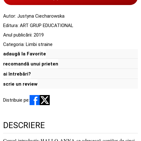
Autor:
Justyna Ciecharowska
Editura:
ART GRUP EDUCATIONAL
Anul publicării:
2019
Categoria:
Limbi straine
adaugă la Favorite
recomandă unui prieten
ai întrebări?
scrie un review
Distribuie pe:
DESCRIERE
Cursul introductiv HALLO ANNA se adresează copiilor de cinci -