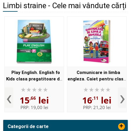
Limbi straine - Cele mai vândute cărți
Play English. English fo
Comunicare in limba
Kids clasa pregatitoare de
engleza. Caiet pentru clasa
Corina Taranu
pregatitoare. Editia a II-a,
‹
›
Cristina Johnson, ARAMIS
15
lei
16
lei
,66
,11
PRP:
19,00 lei
PRP:
21,20 lei
+
Categorii de carte