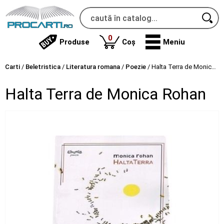
produse
0
Produse
Coș
Meniu
Carti
/
Beletristica
/
Literatura romana
/
Poezie
/
Halta Terra de Monica Rohan
Halta Terra de Monica Rohan