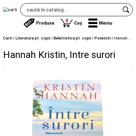
produse
0
Produse
Coș
Meniu
Carti
/
Literatura pt. copii
/
Beletristica pt. copii
/
Povestiri
/
Hannah Kristin, Intre surori
Hannah Kristin, Intre surori