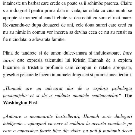
intalneste un barbat care crede ca poate sa ii schimbe parerea. Claire
s-a indragostit pentru prima data in viata, iar odata cu ziua nuntii se
apropie si momentul cand trebuie sa dea ochii cu sora ei mai mare.
Revazandu-se dupa douazeci de ani, cele doua surori care cred ca
nu au nimic in comun vor incerca sa devina ceea ce nu au reusit sa
fie niciodata: o adevarata familie.
Plina de tandrete si de umor, dulce-amara si induiosatoare,
Intre
surori
este expresia talentului lui Kristin Hannah de a explora
bucuriile si tristetile profunde care compun o relatie apropiata,
greselile pe care le facem in numele dragostei si promisiunea iertarii.
„Hannah are un adevarat dar de a explora psihologia
The
personajelor ei si de a sublinia nuantele sentimentelor.“
Washington Post
„Autoare a nenumarate bestselleruri, Hannah scrie dialoguri
inteligente… ajungand cu nerv si caldura la aceasta concluzie pe
care o cunoastem foarte bine din viata: nu poti fi multumit decat