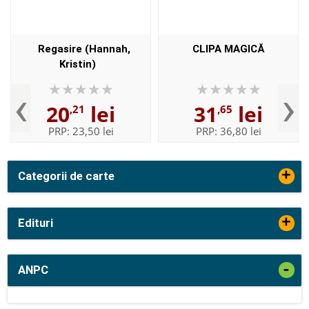
Regasire (Hannah,
CLIPA MAGICĂ
Kristin)
‹
›
20
lei
31
lei
,21
,65
PRP:
23,50 lei
PRP:
36,80 lei
+
Categorii de carte
+
Edituri
-
ANPC