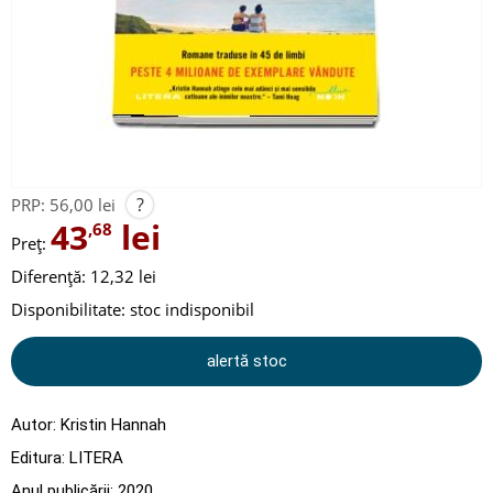
?
PRP:
56,00 lei
43
lei
,68
Preț:
Diferență: 12,32 lei
Disponibilitate:
stoc indisponibil
alertă stoc
Autor:
Kristin Hannah
Editura:
LITERA
Anul publicării:
2020