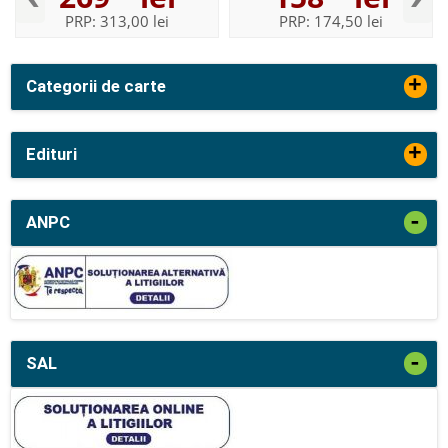
Lingvistica,,...
PRP:
313,00 lei
PRP:
174,50 lei
+
Categorii de carte
+
Edituri
-
ANPC
-
SAL