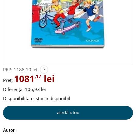
?
PRP:
1188,10 lei
1081
lei
,17
Preț:
Diferență: 106,93 lei
Disponibilitate:
stoc indisponibil
alertă stoc
Autor: