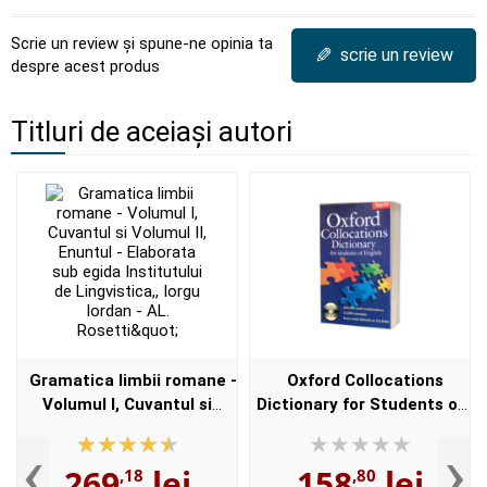
Scrie un review și spune-ne opinia ta
✎
scrie un review
despre acest produs
Titluri de aceiași autori
Gramatica limbii romane -
Oxford Collocations
Volumul I, Cuvantul si
Dictionary for Students of
Volumul II, Enuntul -
English with CD-ROM - For
‹
›
Elaborata sub egida
students of English -
269
lei
158
lei
,18
,80
Institutului de
Format, Paperback