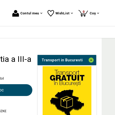
produse
0
Contul meu
WishList
Coș
ia a III-a
-
Transport in Bucuresti
bil
toc
NZKE