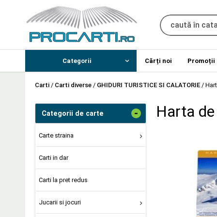
Categorii
Cărți noi
Promoții
Carti
/
Carti diverse
/
GHIDURI TURISTICE SI CALATORIE
/
Hart
Harta de 
-
Categorii de carte
Carte straina
Carti in dar
Carti la pret redus
Jucarii si jocuri