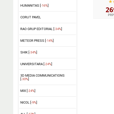
egida I
HUMANITAS [
-16%
]
26
Lingv
PRP
CORUT PAVEL
RAO GRUP EDITORIAL [
-34%
]
METEOR PRESS [
-14%
]
SHIK [
-34%
]
UNIVERSITARA [
-24%
]
3D MEDIA COMMUNICATIONS
[
-30%
]
MIX [
-24%
]
NICOL [
-9%
]