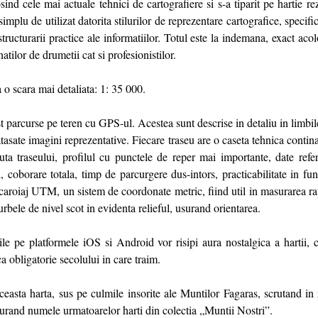
sind cele mai actuale tehnici de cartografiere si s-a tiparit pe hartie re
 simplu de utilizat datorita stilurilor de reprezentare cartografice, speci
structurarii practice ale informatiilor. Totul este la indemana, exact aco
natilor de drumetii cat si profesionistilor.
 o scara mai detaliata: 1: 35 000.
st parcurse pe teren cu GPS-ul. Acestea sunt descrise in detaliu in limbi
tasate imagini reprezentative. Fiecare traseu are o caseta tehnica contina
ruta traseului, profilul cu punctele de reper mai importante, date referi
, coborare totala, timp de parcurgere dus-intors, practicabilitate in fu
caroiaj UTM, un sistem de coordonate metric, fiind util in masurarea ra
urbele de nivel scot in evidenta relieful, usurand orientarea.
bile pe platformele iOS si Android vor risipi aura nostalgica a hartii, 
a obligatorie secolului in care traim.
ceasta harta, sus pe culmile insorite ale Muntilor Fagaras, scrutand in 
curand numele urmatoarelor harti din colectia „Muntii Nostri”.