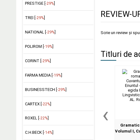
PRESTIGE [
-29%
]
REVIEW-UR
TREI [
-29%
]
NATIONAL [
-29%
]
Scrie un review și sp
POLIROM [
-19%
]
Titluri de a
CORINT [
-29%
]
FARMA MEDIA [
-19%
]
BUSINESSTECH [
-29%
]
CARTEX [
-22%
]
‹
ROXEL [
-22%
]
Gramatica
Volumul I, C
C.H.BECK [
-14%
]
II, Enuntu