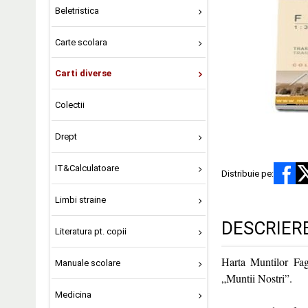
Beletristica
Carte scolara
Carti diverse
Colectii
Drept
IT&Calculatoare
Distribuie pe:
Limbi straine
DESCRIER
Literatura pt. copii
Harta Muntilor Fag
Manuale scolare
„Muntii Nostri”.
Medicina