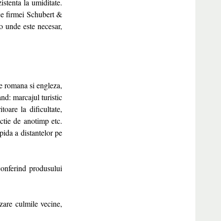
zistenta la umiditate.
fice firmei Schubert &
lo unde este necesar,
le romana si engleza,
nd: marcajul turistic
toare la dificultate,
nctie de anotimp etc.
pida a distantelor pe
conferind produsului
zare culmile vecine,