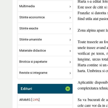
Harta s-a editat folo
Este usor de citit si
Multimedia
Franzke si datorita 
Stiinte economice
fiind utila atat pasio
Stiinte exacte
Zona alpina apare la
Stiinte umaniste
Toate traseele au fo
unele trasee avand a
Materiale didactice
verificat pe teren, 
lungime, urcus total
Birotica si papetarie
Harta contine si un 
harta. Umbrirea si c
Reviste si integrame
Aplicatiile disponi
complexitatea tehnic
-
Edituri
Sa va bucurati de a
ARAMIS [
-24%
]
cele care vor da in 