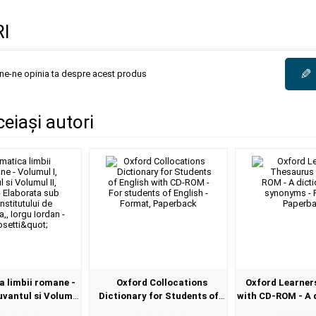
I
✎
une-ne opinia ta despre acest produs
ceiași autori
 limbii romane -
Oxford Collocations
Oxford Learner
uvantul si Volumul
Dictionary for Students of
with CD-ROM - A 
l - Elaborata sub
English with CD-ROM - For
synonyms - 