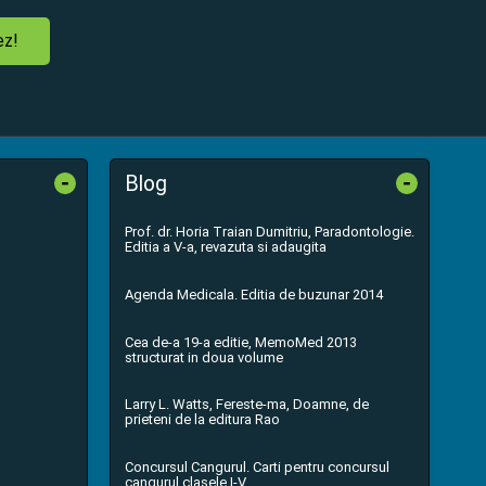
ez!
-
-
Blog
Prof. dr. Horia Traian Dumitriu, Paradontologie.
Editia a V-a, revazuta si adaugita
Agenda Medicala. Editia de buzunar 2014
Cea de-a 19-a editie, MemoMed 2013
structurat in doua volume
Larry L. Watts, Fereste-ma, Doamne, de
prieteni de la editura Rao
Concursul Cangurul. Carti pentru concursul
cangurul clasele I-V