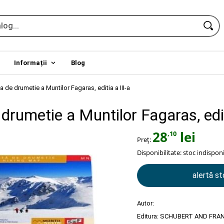
Informații
Blog
a de drumetie a Muntilor Fagaras, editia a III-a
drumetie a Muntilor Fagaras, edit
28
lei
,10
Preț:
Disponibilitate:
stoc indisponi
alertă s
Autor:
Editura:
SCHUBERT AND FRA