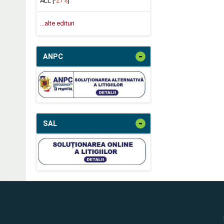
ALL [
-27%
]
...alte edituri
-
ANPC
-
SAL