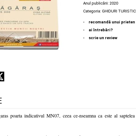
Anul publicării:
2020
Categoria:
GHIDURI TURISTIC
recomandă unui prieten
ai întrebări?
scrie un review
E
aras poarta indicativul MN07, ceea ce-nseamna ca este al saptelea