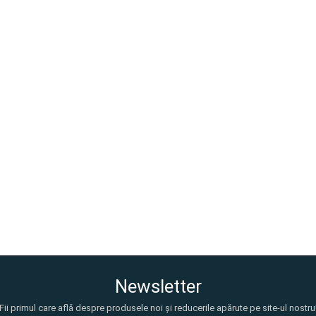
Newsletter
Fii primul care află despre produsele noi și reducerile apărute pe site-ul nostru