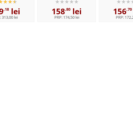
nstitutului de
students of English - Format,
Paperba
9
lei
158
lei
156
istica,,...
Paperback
,18
,80
,70
:
313,00 lei
PRP:
174,50 lei
PRP:
172,2