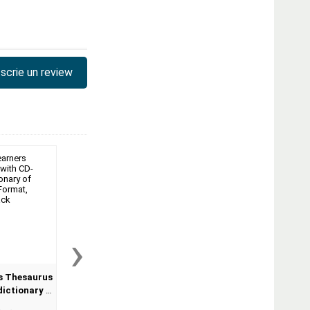
scrie un review
›
s Thesaurus
Oxford Practice Grammar
Oxford Phrasal V
dictionary of
Advanced with Key and CD-
Dictionary for learne
Format,
ROM Pack (With answers)
English (Format Pape