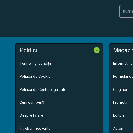
-
Politici
Magazi
Termeni și condiții
Informații 
Politica de Cookie
Formular de
Politica de Confidențialitate
Cărți noi
Cum cumperi?
Promoții
Despre livrare
Edituri
Întrebări frecvente
Autori