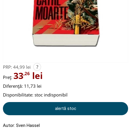
?
PRP:
44,99 lei
33
lei
,26
Preț:
Diferență: 11,73 lei
Disponibilitate:
stoc indisponibil
alertă stoc
Autor:
Sven Hassel