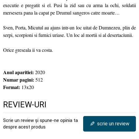
executie e pregatit si el. Pusi la zid sau cu arma la ochi, soldatii
mersesera pana la capat pe Drumul sangeros catre moarte…
Sven, Porta, Micutul au ajuns intr-un loc uitat de Dumnezeu, plin de
serpi, scorpioni si furnici uriase. Un loc al mortii si al desertaciunii.
Orice greseala ii va costa.
Anul aparitiei:
2020
Numar pagini:
512
Format:
13x20
REVIEW-URI
Scrie un review și spune-ne opinia ta
✎
scrie un review
despre acest produs