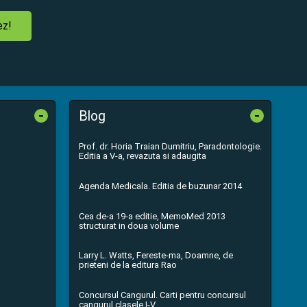
ez!
-
-
Blog
Prof. dr. Horia Traian Dumitriu, Paradontologie.
Editia a V-a, revazuta si adaugita
Agenda Medicala. Editia de buzunar 2014
Cea de-a 19-a editie, MemoMed 2013
structurat in doua volume
Larry L. Watts, Fereste-ma, Doamne, de
prieteni de la editura Rao
Concursul Cangurul. Carti pentru concursul
cangurul clasele I-V