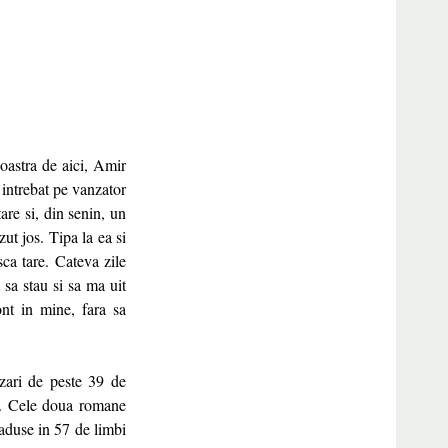
noastra de aici, Amir
 intrebat pe vanzator
tare si, din senin, un
zut jos. Tipa la ea si
ca tare. Cateva zile
 sa stau si sa ma uit
nt in mine, fara sa
zari de peste 39 de
ou. Cele doua romane
raduse in 57 de limbi