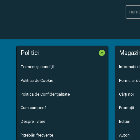
-
Politici
Magazi
Termeni și condiții
Informații 
Politica de Cookie
Formular de
Politica de Confidențialitate
Cărți noi
Cum cumperi?
Promoții
Despre livrare
Edituri
Întrebări frecvente
Autori