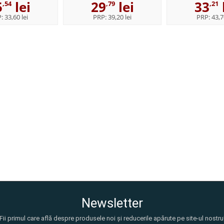
5
lei
29
lei
33
,54
,79
,21
P:
33,60 lei
PRP:
39,20 lei
PRP:
43,7
Newsletter
Fii primul care află despre produsele noi și reducerile apărute pe site-ul nostru