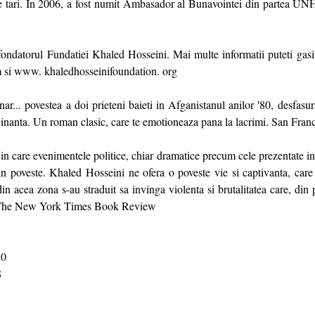
 de tari. In 2006, a fost numit Ambasador al Bunavointei din partea
ondatorul Fundatiei Khaled Hosseini. Mai multe informatii puteti gasi
 si www. khaledhosseinifoundation. org
r... povestea a doi prieteni baieti in Afganistanul anilor '80, desfasu
scinanta. Un roman clasic, care te emotioneaza pana la lacrimi. San Fran
in care evenimentele politice, chiar dramatice precum cele prezentate in
in poveste. Khaled Hosseini ne ofera o poveste vie si captivanta, care
n acea zona s-au straduit sa invinga violenta si brutalitatea care, din 
. The New York Times Book Review
0
8