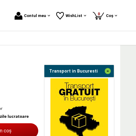
produse
0
Contul meu
WishList
Coș
-
Transport in Bucuresti
or
 zile lucratoare
în coș