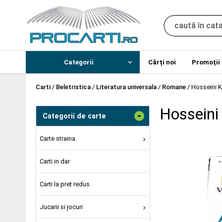
Categorii
Cărți noi
Promoții
Carti
/
Beletristica
/
Literatura universala
/
Romane
/
Hosseini K
Hosseini 
-
Categorii de carte
Carte straina
Carti in dar
Carti la pret redus
Jucarii si jocuri