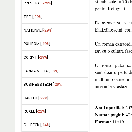
si publicate in 70
PRESTIGE [
-29%
]
pentru Refugiati.
TREI [
-29%
]
De asemenea, este f
khaledhosseini. com
NATIONAL [
-29%
]
Un roman extraordina
POLIROM [
-19%
]
tari cu o cultura fa
CORINT [
-29%
]
Un roman puternic, 
FARMA MEDIA [
-19%
]
sunt doar o parte d
mult timp oamenii di
BUSINESSTECH [
-29%
]
ameninte si astazi
CARTEX [
-22%
]
Anul aparitiei:
202
ROXEL [
-22%
]
Numar pagini:
40
Format:
11x19
C.H.BECK [
-14%
]