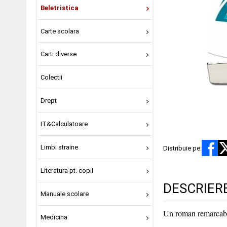
Beletristica
Carte scolara
Carti diverse
Colectii
Drept
IT&Calculatoare
Limbi straine
Distribuie pe:
Literatura pt. copii
DESCRIER
Manuale scolare
Un roman remarcabil
Medicina