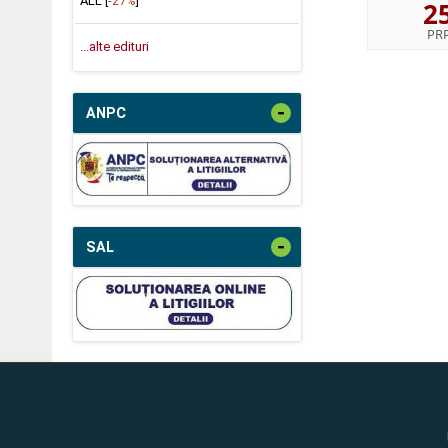
ALL [
-27%
]
2
PR
...alte edituri
-
ANPC
-
SAL