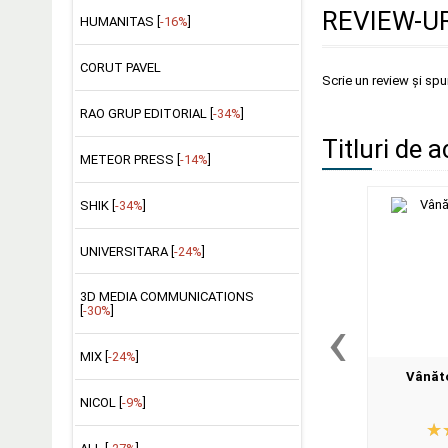
REVIEW-UR
HUMANITAS [
-16%
]
CORUT PAVEL
Scrie un review și sp
RAO GRUP EDITORIAL [
-34%
]
Titluri de a
METEOR PRESS [
-14%
]
SHIK [
-34%
]
UNIVERSITARA [
-24%
]
3D MEDIA COMMUNICATIONS
‹
[
-30%
]
MIX [
-24%
]
Vânăto
NICOL [
-9%
]