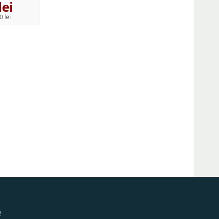
lei
25
lei
79
lei
,54
,95
0 lei
PRP:
33,60 lei
PRP:
105,20 lei
!