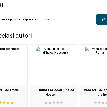
I
✎
une-ne opinia ta despre acest produs
ceiași autori
rii de zmeie
Si muntii au ecou (Khaled
Vanatorii de z
Hosseini)
grafic