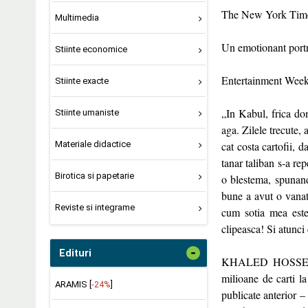
The New York Tim
Multimedia
Un emotionant portr
Stiinte economice
Entertainment Week
Stiinte exacte
„In Kabul, frica dom
Stiinte umaniste
aga. Zilele trecute,
Materiale didactice
cat costa cartofii, d
tanar taliban s-a rep
Birotica si papetarie
o blestema, spunand
bune a avut o vanata
Reviste si integrame
cum sotia mea este
clipeasca! Si atunci
-
Edituri
KHALED HOSSEINI es
milioane de carti l
ARAMIS [
-24%
]
publicate anterior –