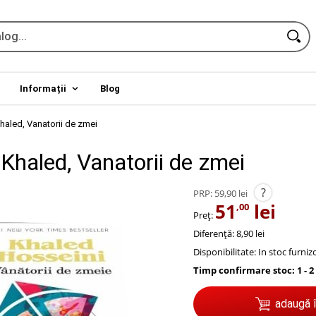
Informații
Blog
haled, Vanatorii de zmei
Khaled, Vanatorii de zmei
?
PRP:
59,90 lei
51
lei
,00
Preț:
Diferență: 8,90 lei
Disponibilitate:
In stoc furniz
Timp confirmare stoc: 1 - 2
adaugă 