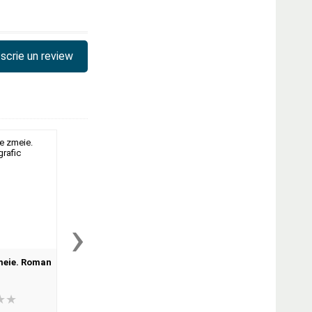
scrie un review
›
meie. Roman
Ruga catre mare
Colectia Khaled Hos