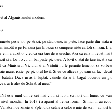
es
et al Afganistanului modern.
ly
neste peste tot, pe strazi, pe stadioane, in piete, face parte din viata 
 am insotit-o pe Farzana jan la bazar sa cumpere niste cartofi si naan. L-a
ar el n-a auzit-o, cred ca era tare de o ureche. Asa ca ea a intrebat mai 
ezit si a lovit-o cu un bat peste picioare. A lovit-o atat de tare incat a ca
 ca Ministerul Viciului si al Virtutii nu le permite femeilor sa vorbeas
ie mare, rosie, pe piciorul lovit. Si eu ce altceva puteam sa fac, decat
 batuta? Daca m-as fi luptat, cainele ala ar fi bagat bucuros un glo
 ce s-ar fi ales de Sohrab al meu?”
te unul dintre cei mai cititi si iubiti scriitori din lume, cu van
a nivel mondial. In 2013 i-a aparut al treilea roman, Si muntii au ec
 Vanatorii de zmeie si Splendida cetate a celor o mie de sori – au fost t