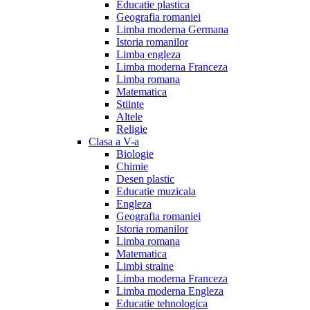
Educatie plastica
Geografia romaniei
Limba moderna Germana
Istoria romanilor
Limba engleza
Limba moderna Franceza
Limba romana
Matematica
Stiinte
Altele
Religie
Clasa a V-a
Biologie
Chimie
Desen plastic
Educatie muzicala
Engleza
Geografia romaniei
Istoria romanilor
Limba romana
Matematica
Limbi straine
Limba moderna Franceza
Limba moderna Engleza
Educatie tehnologica