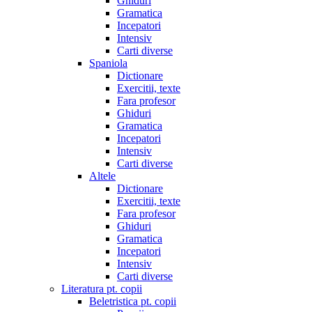
Ghiduri
Gramatica
Incepatori
Intensiv
Carti diverse
Spaniola
Dictionare
Exercitii, texte
Fara profesor
Ghiduri
Gramatica
Incepatori
Intensiv
Carti diverse
Altele
Dictionare
Exercitii, texte
Fara profesor
Ghiduri
Gramatica
Incepatori
Intensiv
Carti diverse
Literatura pt. copii
Beletristica pt. copii