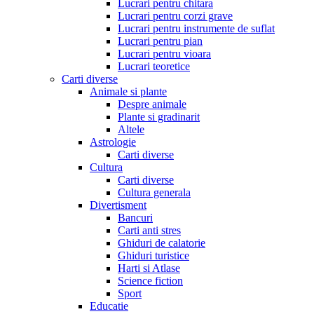
Lucrari pentru chitara
Lucrari pentru corzi grave
Lucrari pentru instrumente de suflat
Lucrari pentru pian
Lucrari pentru vioara
Lucrari teoretice
Carti diverse
Animale si plante
Despre animale
Plante si gradinarit
Altele
Astrologie
Carti diverse
Cultura
Carti diverse
Cultura generala
Divertisment
Bancuri
Carti anti stres
Ghiduri de calatorie
Ghiduri turistice
Harti si Atlase
Science fiction
Sport
Educatie