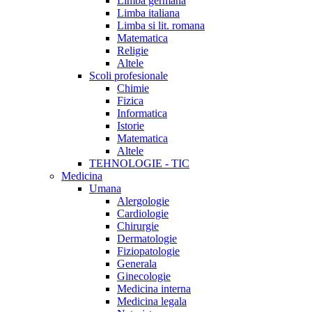
Limba germana
Limba italiana
Limba si lit. romana
Matematica
Religie
Altele
Scoli profesionale
Chimie
Fizica
Informatica
Istorie
Matematica
Altele
TEHNOLOGIE - TIC
Medicina
Umana
Alergologie
Cardiologie
Chirurgie
Dermatologie
Fiziopatologie
Generala
Ginecologie
Medicina interna
Medicina legala