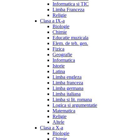
Informatica si TIC
Limba Franceza
Religie
Clasa a IX-a
Biologie
Chimie
Educatie muzicala
Elem. de teh. gen.
Fizica
Geografie
Informatica
Istorie
Latina
Limba engleza
Limba franceza
Limba germana
Limba italiana
Limba si lit. romana
Logica si argumentatie
Matematica
Religie
Altele
Clasa a X-a
Biologie
Chimie