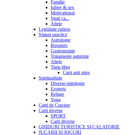
Familie
Iubire & sex
Motivational
Stiati ca...
Altele
Legislatie rutiera
Sfaturi practice
Astrologie
Bussines
Gastronomie
Tratamente naturiste
Altele
Timp liber
Carti anti stres
Spiritualitate
Diverse-mitologie
Ezoteric
Religie
Yoga
Carti de Craciun
Carti diverse
SPORT
Carti diverse
GHIDURI TURISTICE SI CALATORIE
JUCARII SI JOCURI