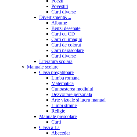
Poezii
Povestiri
Carti diverse
Divertisment&...
Albume
Benzi desenate
Carti cu CD
Carti cu imagini
Carti de colorat
Carti parascolare
Carti diverse
Literatura scolara
Manuale scolare
Clasa pregatitoare
Limba romana
Matematica
Cunoasterea mediului
Dezvoltare personala
Arte vizuale si lucru manual
Limbi straine
Religie
Manuale prescolare
Carti
Clasa a I-a
Abecedar