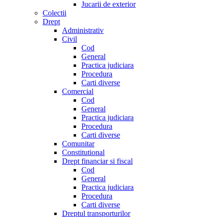
Jucarii de exterior
Colectii
Drept
Administrativ
Civil
Cod
General
Practica judiciara
Procedura
Carti diverse
Comercial
Cod
General
Practica judiciara
Procedura
Carti diverse
Comunitar
Constitutional
Drept financiar si fiscal
Cod
General
Practica judiciara
Procedura
Carti diverse
Dreptul transporturilor