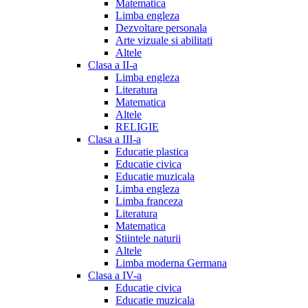
Matematica
Limba engleza
Dezvoltare personala
Arte vizuale si abilitati
Altele
Clasa a II-a
Limba engleza
Literatura
Matematica
Altele
RELIGIE
Clasa a III-a
Educatie plastica
Educatie civica
Educatie muzicala
Limba engleza
Limba franceza
Literatura
Matematica
Stiintele naturii
Altele
Limba moderna Germana
Clasa a IV-a
Educatie civica
Educatie muzicala