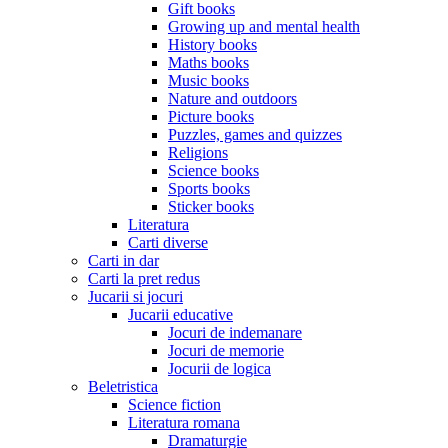
Gift books
Growing up and mental health
History books
Maths books
Music books
Nature and outdoors
Picture books
Puzzles, games and quizzes
Religions
Science books
Sports books
Sticker books
Literatura
Carti diverse
Carti in dar
Carti la pret redus
Jucarii si jocuri
Jucarii educative
Jocuri de indemanare
Jocuri de memorie
Jocurii de logica
Beletristica
Science fiction
Literatura romana
Dramaturgie