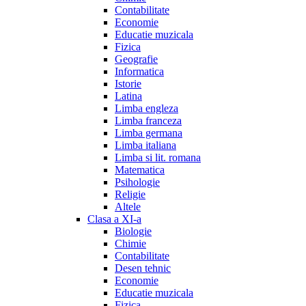
Contabilitate
Economie
Educatie muzicala
Fizica
Geografie
Informatica
Istorie
Latina
Limba engleza
Limba franceza
Limba germana
Limba italiana
Limba si lit. romana
Matematica
Psihologie
Religie
Altele
Clasa a XI-a
Biologie
Chimie
Contabilitate
Desen tehnic
Economie
Educatie muzicala
Fizica