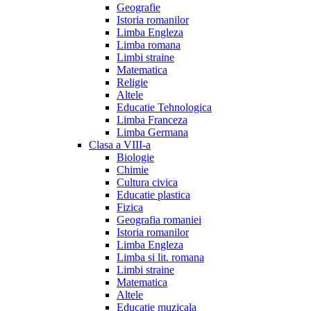
Geografie
Istoria romanilor
Limba Engleza
Limba romana
Limbi straine
Matematica
Religie
Altele
Educatie Tehnologica
Limba Franceza
Limba Germana
Clasa a VIII-a
Biologie
Chimie
Cultura civica
Educatie plastica
Fizica
Geografia romaniei
Istoria romanilor
Limba Engleza
Limba si lit. romana
Limbi straine
Matematica
Altele
Educatie muzicala