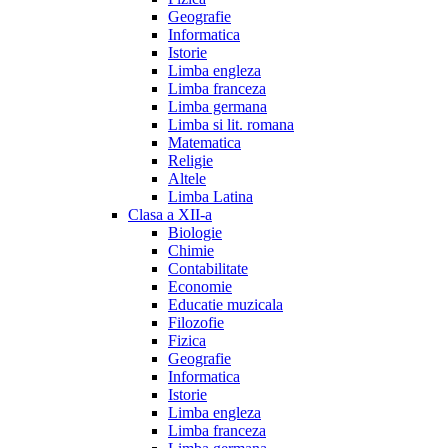
Geografie
Informatica
Istorie
Limba engleza
Limba franceza
Limba germana
Limba si lit. romana
Matematica
Religie
Altele
Limba Latina
Clasa a XII-a
Biologie
Chimie
Contabilitate
Economie
Educatie muzicala
Filozofie
Fizica
Geografie
Informatica
Istorie
Limba engleza
Limba franceza