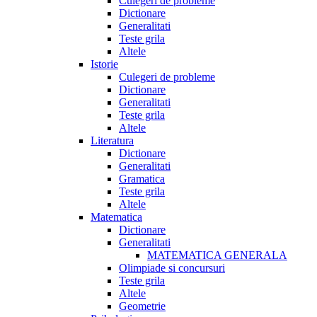
Culegeri de probleme
Dictionare
Generalitati
Teste grila
Altele
Istorie
Culegeri de probleme
Dictionare
Generalitati
Teste grila
Altele
Literatura
Dictionare
Generalitati
Gramatica
Teste grila
Altele
Matematica
Dictionare
Generalitati
MATEMATICA GENERALA
Olimpiade si concursuri
Teste grila
Altele
Geometrie