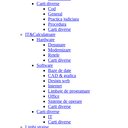
Carti diverse
Cod
General
Practica judiciara
Procedura
Carti diverse
IT&Calculatoare
Hardware
Depanare
Modernizare
Retele
Carti diverse
Software
Baze de date
CAD & grafica
Design web
Internet
Limbaje de programare
Office
Sisteme de operare
Carti diverse
Carti diverse
IT
Carti diverse
Limbi straine