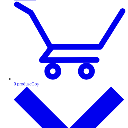
0
produse
Coș