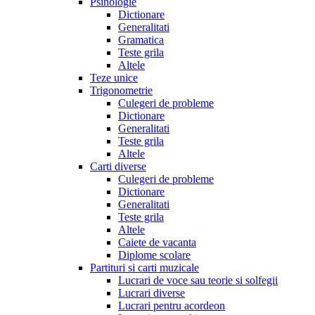
Psihologie
Dictionare
Generalitati
Gramatica
Teste grila
Altele
Teze unice
Trigonometrie
Culegeri de probleme
Dictionare
Generalitati
Teste grila
Altele
Carti diverse
Culegeri de probleme
Dictionare
Generalitati
Teste grila
Altele
Caiete de vacanta
Diplome scolare
Partituri si carti muzicale
Lucrari de voce sau teorie si solfegii
Lucrari diverse
Lucrari pentru acordeon