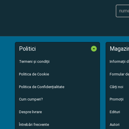
-
Politici
Magazi
Termeni și condiții
Informații 
Politica de Cookie
Formular de
Politica de Confidențialitate
Cărți noi
Cum cumperi?
Promoții
Despre livrare
Edituri
Întrebări frecvente
Autori