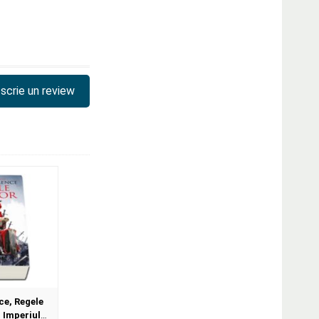
scrie un review
e, Regele
a Imperiul