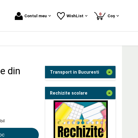
produse
0
Contul meu
WishList
Coș
te din
-
Transport in Bucuresti
-
Rechizite scolare
bil
toc