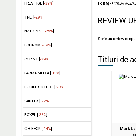
ISBN:
978-606-43-
PRESTIGE [
-29%
]
TREI [
-29%
]
REVIEW-UR
NATIONAL [
-29%
]
Scrie un review și sp
POLIROM [
-19%
]
Titluri de a
CORINT [
-29%
]
FARMA MEDIA [
-19%
]
BUSINESSTECH [
-29%
]
CARTEX [
-22%
]
ROXEL [
-22%
]
Mark La
C.H.BECK [
-14%
]
s