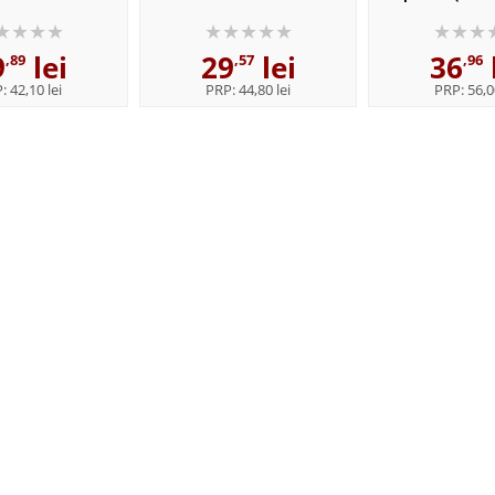
seria Imperiul faramitat
faramitat, part
9
lei
29
lei
36
,89
,57
,96
P:
42,10 lei
PRP:
44,80 lei
PRP:
56,0