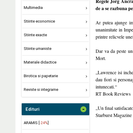
Regele Jorg Ancrat
de a se razbuna pe 
Multimedia
Stiinte economice
Ar putea ajunge imp
unanimitate in Impe
Stiinte exacte
printre relicvele unei
Stiinte umaniste
Dar va da peste un 
Mort.
Materiale didactice
„Lawrence isi inchei
Birotica si papetarie
dau fiori si persona
intunecati.“
Reviste si integrame
RT Book Reviews
„Un final satisfacat
-
Edituri
Starburst Magazine
ARAMIS [
-24%
]