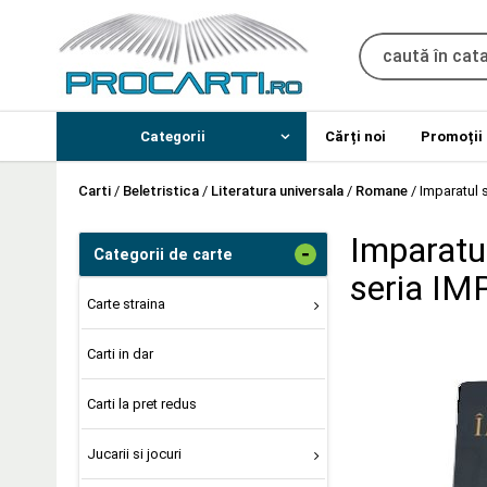
Categorii
Cărți noi
Promoții
Carti
/
Beletristica
/
Literatura universala
/
Romane
/
Imparatul s
Imparatul 
-
Categorii de carte
seria I
Carte straina
Carti in dar
Carti la pret redus
Jucarii si jocuri