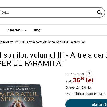
Informații
Blog
pinilor, volumul III - A treia carte din seria IMPERIUL FARAMITAT
spinilor, volumul III - A treia car
MPERIUL FARAMITAT
?
PRP:
56,00 lei
36
lei
,96
Preț:
Diferență: 19,04 lei
Disponibilitate:
stoc indisponi
alertă s