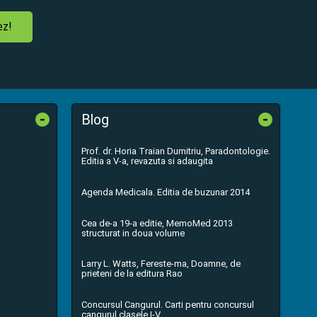
ez!
-
-
Blog
Prof. dr. Horia Traian Dumitriu, Paradontologie.
Editia a V-a, revazuta si adaugita
Agenda Medicala. Editia de buzunar 2014
Cea de-a 19-a editie, MemoMed 2013
structurat in doua volume
Larry L. Watts, Fereste-ma, Doamne, de
prieteni de la editura Rao
Concursul Cangurul. Carti pentru concursul
cangurul clasele I-V