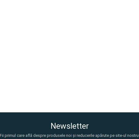
Newsletter
Fii primul care află despre produsele noi și reducerile apărute pe site-ul nostru