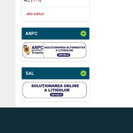
ALL [
-27%
]
...alte edituri
-
ANPC
-
SAL