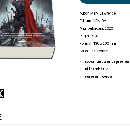
Autor:
Mark Lawrence
Editura:
NEMIRA
Anul publicării:
2020
Pagini:
504
Format: 130 x 200 mm
Categoria:
Romane
recomandă unui prieten
ai întrebări?
scrie un review
E