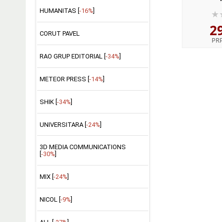
HUMANITAS [
-16%
]
2
CORUT PAVEL
PR
RAO GRUP EDITORIAL [
-34%
]
METEOR PRESS [
-14%
]
SHIK [
-34%
]
UNIVERSITARA [
-24%
]
3D MEDIA COMMUNICATIONS
[
-30%
]
MIX [
-24%
]
NICOL [
-9%
]