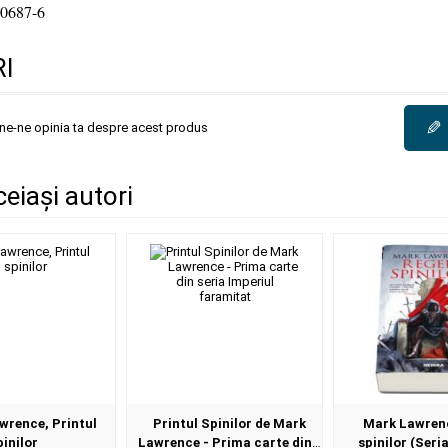
0687-6
I
✎
une-ne opinia ta despre acest produs
ceiași autori
wrence, Printul
Printul Spinilor de Mark
Mark Lawrenc
pinilor
Lawrence - Prima carte din
spinilor (Seri