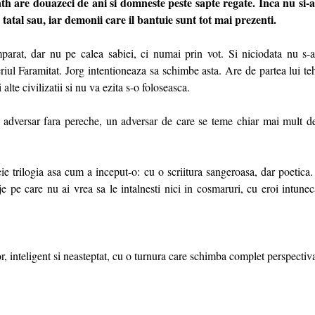
h are douazeci de ani si domneste peste sapte regate. Inca nu si-a 
tatal sau, iar demonii care il bantuie sunt tot mai prezenti.
arat, dar nu pe calea sabiei, ci numai prin vot. Si niciodata nu s-a
riul Faramitat. Jorg intentioneaza sa schimbe asta. Are de partea lui te
 alte civilizatii si nu va ezita s-o foloseasca.
adversar fara pereche, un adversar de care se teme chiar mai mult d
e trilogia asa cum a inceput-o: cu o scriitura sangeroasa, dar poetica.
je pe care nu ai vrea sa le intalnesti nici in cosmaruri, cu eroi intuneca
or, inteligent si neasteptat, cu o turnura care schimba complet perspectiv