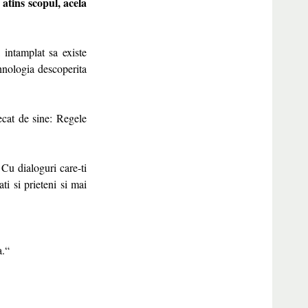
atins scopul, acela
 intamplat sa existe
hnologia descoperita
ecat de sine: Regele
 Cu dialoguri care-ti
ti si prieteni si mai
a.“