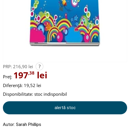
?
PRP:
216,90 lei
197
lei
,38
Preț:
Diferență: 19,52 lei
Disponibilitate:
stoc indisponibil
alertă stoc
Autor:
Sarah Phillips