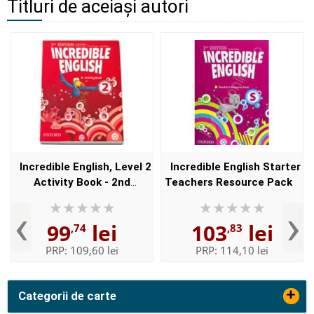
Titluri de aceiași autori
Incredible English, Level 2
Incredible English Starter
Activity Book - 2nd
Teachers Resource Pack
edition
‹
›
99
lei
103
lei
,74
,83
PRP:
109,60 lei
PRP:
114,10 lei
+
Categorii de carte