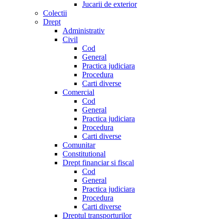
Jucarii de exterior
Colectii
Drept
Administrativ
Civil
Cod
General
Practica judiciara
Procedura
Carti diverse
Comercial
Cod
General
Practica judiciara
Procedura
Carti diverse
Comunitar
Constitutional
Drept financiar si fiscal
Cod
General
Practica judiciara
Procedura
Carti diverse
Dreptul transporturilor