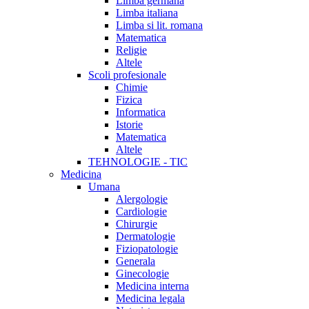
Limba germana
Limba italiana
Limba si lit. romana
Matematica
Religie
Altele
Scoli profesionale
Chimie
Fizica
Informatica
Istorie
Matematica
Altele
TEHNOLOGIE - TIC
Medicina
Umana
Alergologie
Cardiologie
Chirurgie
Dermatologie
Fiziopatologie
Generala
Ginecologie
Medicina interna
Medicina legala