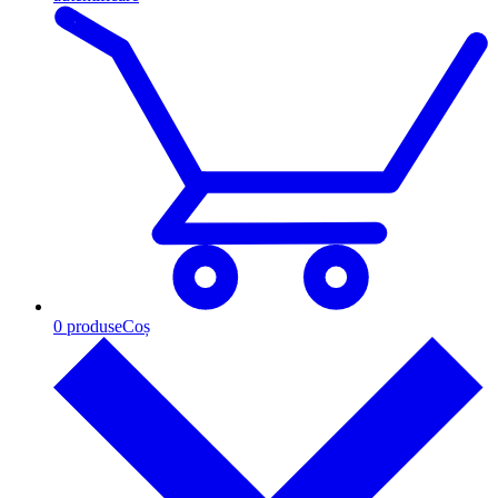
0
produse
Coș