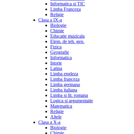
Informatica si TIC
Limba Franceza
Religie
Clasa a IX-a
Biologie
Chimie
Educatie muzicala
Elem. de teh. gen.
Fizica
Geografie
Informatica
Istorie
Latina
Limba engleza
Limba franceza
Limba germana
Limba italiana
Limba si lit. romana
Logica si argumentatie
Matematica
Religie
Altele
Clasa a X-a
Biologie
Chimie