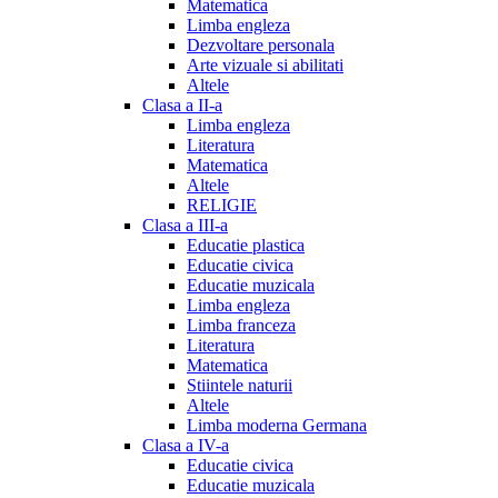
Matematica
Limba engleza
Dezvoltare personala
Arte vizuale si abilitati
Altele
Clasa a II-a
Limba engleza
Literatura
Matematica
Altele
RELIGIE
Clasa a III-a
Educatie plastica
Educatie civica
Educatie muzicala
Limba engleza
Limba franceza
Literatura
Matematica
Stiintele naturii
Altele
Limba moderna Germana
Clasa a IV-a
Educatie civica
Educatie muzicala