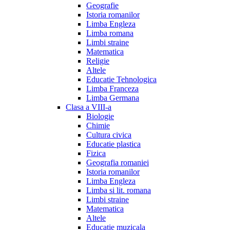
Geografie
Istoria romanilor
Limba Engleza
Limba romana
Limbi straine
Matematica
Religie
Altele
Educatie Tehnologica
Limba Franceza
Limba Germana
Clasa a VIII-a
Biologie
Chimie
Cultura civica
Educatie plastica
Fizica
Geografia romaniei
Istoria romanilor
Limba Engleza
Limba si lit. romana
Limbi straine
Matematica
Altele
Educatie muzicala