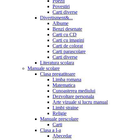
Poezii
Povestiri
Carti diverse
Divertisment&...
Albume
Benzi desenate
Carti cu CD
Carti cu imagini
Carti de colorat
Carti parascolare
Carti diverse
Literatura scolara
Manuale scolare
Clasa pregatitoare
Limba romana
Matematica
Cunoasterea mediului
Dezvoltare personala
Arte vizuale si lucru manual
Limbi straine
Religie
Manuale prescolare
Carti
Clasa a I-a
Abecedar