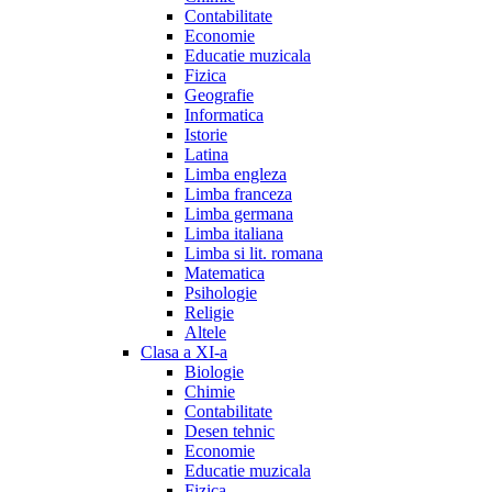
Contabilitate
Economie
Educatie muzicala
Fizica
Geografie
Informatica
Istorie
Latina
Limba engleza
Limba franceza
Limba germana
Limba italiana
Limba si lit. romana
Matematica
Psihologie
Religie
Altele
Clasa a XI-a
Biologie
Chimie
Contabilitate
Desen tehnic
Economie
Educatie muzicala
Fizica