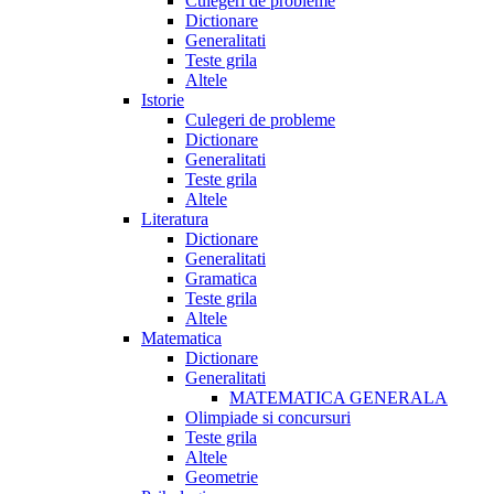
Culegeri de probleme
Dictionare
Generalitati
Teste grila
Altele
Istorie
Culegeri de probleme
Dictionare
Generalitati
Teste grila
Altele
Literatura
Dictionare
Generalitati
Gramatica
Teste grila
Altele
Matematica
Dictionare
Generalitati
MATEMATICA GENERALA
Olimpiade si concursuri
Teste grila
Altele
Geometrie