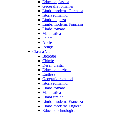
Educatie plastica
Geografia romaniei
Limba moderna Germana
Istoria romanilor
Limba engleza
Limba moderna Franceza
Limba romana
Matematica
Stiinte
Altele
Religie
Clasa a V-a
Biologie
Chimie
Desen plastic
Educatie muzicala
Engleza
Geografia romaniei
Istoria romanilor
Limba romana
Matematica
Limbi straine
Limba moderna Franceza
Limba moderna Engleza
Educatie tehnologica