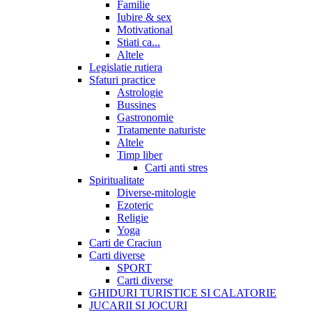
Familie
Iubire & sex
Motivational
Stiati ca...
Altele
Legislatie rutiera
Sfaturi practice
Astrologie
Bussines
Gastronomie
Tratamente naturiste
Altele
Timp liber
Carti anti stres
Spiritualitate
Diverse-mitologie
Ezoteric
Religie
Yoga
Carti de Craciun
Carti diverse
SPORT
Carti diverse
GHIDURI TURISTICE SI CALATORIE
JUCARII SI JOCURI