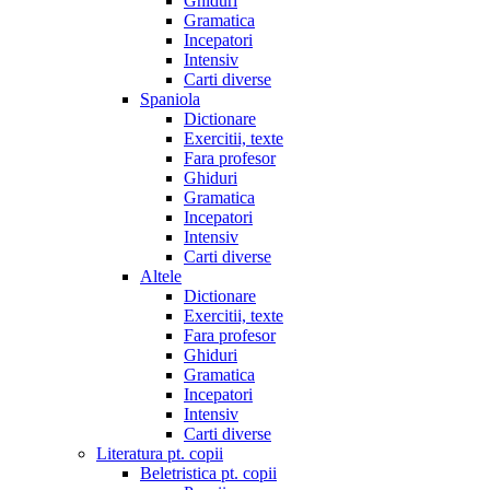
Ghiduri
Gramatica
Incepatori
Intensiv
Carti diverse
Spaniola
Dictionare
Exercitii, texte
Fara profesor
Ghiduri
Gramatica
Incepatori
Intensiv
Carti diverse
Altele
Dictionare
Exercitii, texte
Fara profesor
Ghiduri
Gramatica
Incepatori
Intensiv
Carti diverse
Literatura pt. copii
Beletristica pt. copii