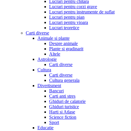
Lucrari pentru chitara
Lucrari pentru corzi grave
Lucrari pentru instrumente de suflat
Lucrari pentru pian
Lucrari pentru vioara
Lucrari teoretice
Carti diverse
Animale si plante
Despre animale
Plante si gradinarit
Altele
Astrologie
Carti diverse
Cultura
Carti diverse
Cultura generala
Divertisment
Bancuri
Carti anti stres
Ghiduri de calatorie
Ghiduri turistice
Harti si Atlase
Science fiction
Sport
Educatie