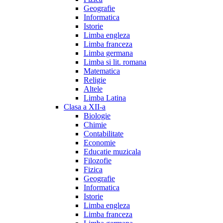
Geografie
Informatica
Istorie
Limba engleza
Limba franceza
Limba germana
Limba si lit. romana
Matematica
Religie
Altele
Limba Latina
Clasa a XII-a
Biologie
Chimie
Contabilitate
Economie
Educatie muzicala
Filozofie
Fizica
Geografie
Informatica
Istorie
Limba engleza
Limba franceza