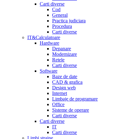
Carti diverse
Cod
General
Practica judiciara
Procedura
Carti diverse
IT&Calculatoare
Hardware
Depanare
Modernizare
Retele
Carti diverse
Software
Baze de date
CAD & grafica
Design web
Internet
Limbaje de programare
Office
Sisteme de operare
Carti diverse
Carti diverse
IT
Carti diverse
Limbi straine