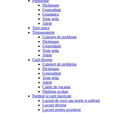
Psihologie
Dictionare
Generalitati
Gramatica
Teste grila
Altele
Teze unice
Trigonometrie
Culegeri de probleme
Dictionare
Generalitati
Teste grila
Altele
Carti diverse
Culegeri de probleme
Dictionare
Generalitati
Teste grila
Altele
Caiete de vacanta
Diplome scolare
Partituri si carti muzicale
Lucrari de voce sau teorie si solfegii
Lucrari diverse
Lucrari pentru acordeon