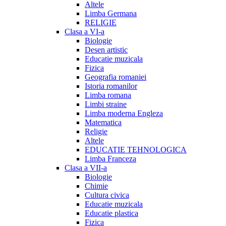
Altele
Limba Germana
RELIGIE
Clasa a VI-a
Biologie
Desen artistic
Educatie muzicala
Fizica
Geografia romaniei
Istoria romanilor
Limba romana
Limbi straine
Limba moderna Engleza
Matematica
Religie
Altele
EDUCATIE TEHNOLOGICA
Limba Franceza
Clasa a VII-a
Biologie
Chimie
Cultura civica
Educatie muzicala
Educatie plastica
Fizica