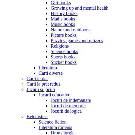
Gift books
Growing up and mental health
History books
Maths books
Music books
Nature and outdoors
Picture books
Puzzles, games and quizzes
Religions
Science books
Sports books
Sticker books
Literatura
Carti diverse
Carti in dar
Carti la pret redus
Jucarii si jocuri
Jucarii educative
Jocuri de indemanare
Jocuri de memorie
Jocurii de logica
Beletristica
Science fiction
Literatura romana
Dramaturgie