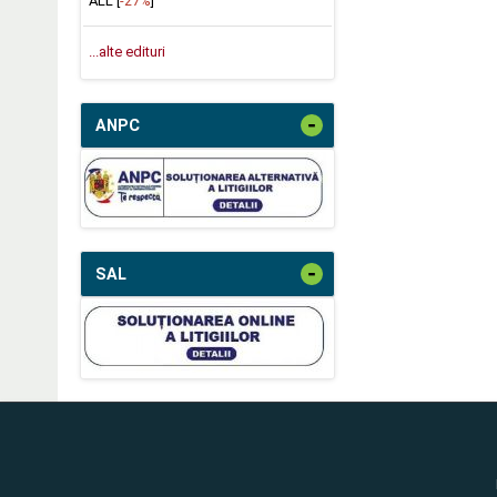
ALL [
-27%
]
...alte edituri
-
ANPC
-
SAL