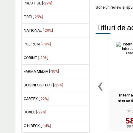
PRESTIGE [
-29%
]
Scrie un review și sp
TREI [
-29%
]
Titluri de a
NATIONAL [
-29%
]
POLIROM [
-19%
]
CORINT [
-29%
]
FARMA MEDIA [
-19%
]
‹
BUSINESSTECH [
-29%
]
Interna
CARTEX [
-22%
]
Interact
Teac
ROXEL [
-22%
]
5
C.H.BECK [
-14%
]
PR