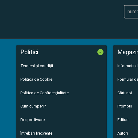
-
Politici
Magazi
Termeni și condiții
Informații 
Politica de Cookie
Formular de
Politica de Confidențialitate
Cărți noi
Cum cumperi?
Promoții
Despre livrare
Edituri
Întrebări frecvente
Autori