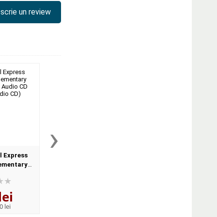
scrie un review
›
l Express
International Express
International Expr
lementary
Interactive Elementary Class
Interactive Editi
 Audio CD
Audio CD
Intermediate Workb
dio CD)
Students Audio C
lei
49
lei
52
lei
,87
,96
0 lei
PRP:
54,80 lei
PRP:
58,20 lei