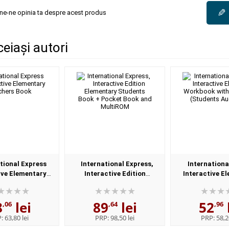
✎
une-ne opinia ta despre acest produs
ceiași autori
tional Express
International Express,
Internationa
ive Elementary
Interactive Edition
Interactive E
hers Book
Elementary Students Book +
Workbook with
Pocket Book and MultiROM
(Students Au
8
lei
89
lei
52
,06
,64
,96
P:
63,80 lei
PRP:
98,50 lei
PRP:
58,2