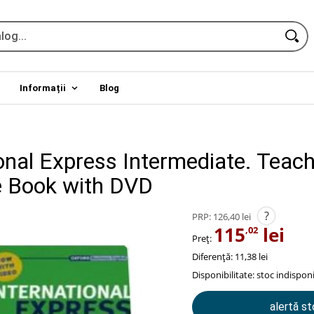
Informații
Blog
ional Express Intermediate. Teac
 Book with DVD
?
PRP:
126,40 lei
115
lei
,02
Preț:
Diferență: 11,38 lei
Disponibilitate:
stoc indisponi
alertă s