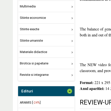
Multimedia
Stiinte economice
The balance of gener
Stiinte exacte
both in and out of 
Stiinte umaniste
Materiale didactice
Birotica si papetarie
The NEW video foo
classroom, and provi
Reviste si integrame
Format:
221 x 295
Anul aparitiei:
14 
-
Edituri
REVIEW-UR
ARAMIS [
-24%
]