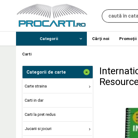
Categorii
Cărți noi
Promoții
Carti
Internat
-
Categorii de carte
Resource
Carte straina
Carti in dar
Carti la pret redus
Jucarii si jocuri