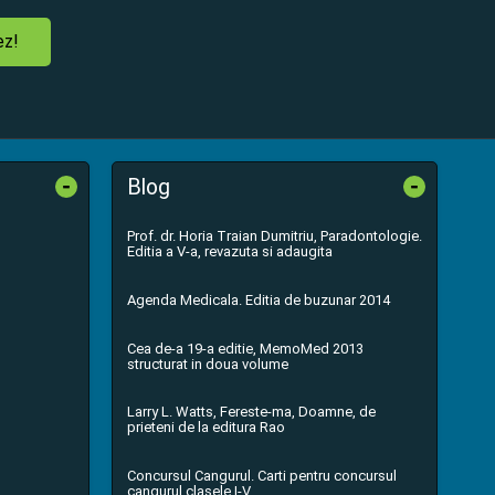
ez!
-
-
Blog
Prof. dr. Horia Traian Dumitriu, Paradontologie.
Editia a V-a, revazuta si adaugita
Agenda Medicala. Editia de buzunar 2014
Cea de-a 19-a editie, MemoMed 2013
structurat in doua volume
Larry L. Watts, Fereste-ma, Doamne, de
prieteni de la editura Rao
Concursul Cangurul. Carti pentru concursul
cangurul clasele I-V