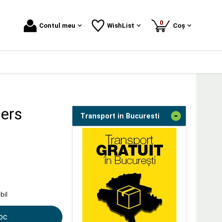
produse
0
Contul meu
WishList
Coș
hers
-
Transport in Bucuresti
bil
toc