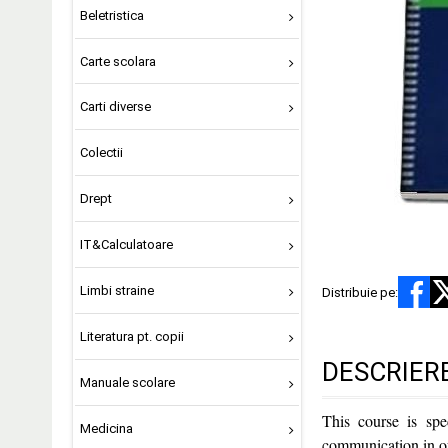
Beletristica
Carte scolara
Carti diverse
Colectii
Drept
IT&Calculatoare
Limbi straine
Distribuie pe:
Literatura pt. copii
DESCRIER
Manuale scolare
This course is spe
Medicina
communication in out