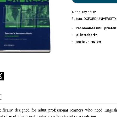
Autor:
Taylor Liz
Editura:
OXFORD UNIVERSITY
recomandă unui prieten
ai întrebări?
scrie un review
E
cifically designed for adult professional learners who need Englis
-of-work functional contexts, such as travel or socializing.