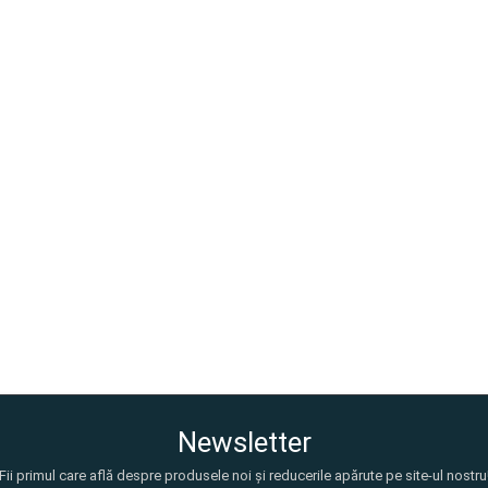
Newsletter
Fii primul care află despre produsele noi și reducerile apărute pe site-ul nostru