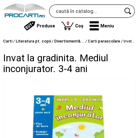
produse
0
Produse
Coș
Meniu
Carti
/
Literatura pt. copii
/
Divertisment&...
/
Carti parascolare
/
Invat la gradinita. Mediul inconjurator. 3-4 ani
Invat la gradinita. Mediul
inconjurator. 3-4 ani