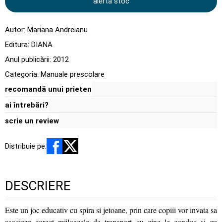
alertă stoc
Autor:
Mariana Andreianu
Editura:
DIANA
Anul publicării:
2012
Categoria:
Manuale prescolare
recomandă unui prieten
ai întrebări?
scrie un review
Distribuie pe:
DESCRIERE
Este un joc educativ cu spira si jetoane, prin care copiii vor invata sa
asocieze corect mijloacele de transport cu cine le conduc si cu