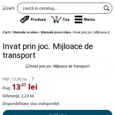
produse
0
Produse
Coș
Meniu
Carti
/
Manuale scolare
/
Manuale prescolare
/
Invat prin joc. Mijloace de transport
Invat prin joc. Mijloace de
transport
?
PRP:
15,90 lei
13
lei
,67
Preț:
Diferență: 2,23 lei
Disponibilitate:
stoc indisponibil