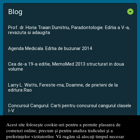
Blog
-
Prof. dr. Horia Traian Dumitriu, Paradontologie. Editia a V-a,
revazuta si adaugita
Agenda Medicala. Editia de buzunar 2014
Cea de-a 19-a editie, MemoMed 2013 structurat in doua
volume
Larry L. Watts, Fereste-ma, Doamne, de prieteni de la
editura Rao
Concursul Cangurul. Carti pentru concursul cangurul clasele
I-V
Acest site folosește cookie-uri pentru a permite plasarea de
...toate știrile
comenzi online, precum și pentru analiza traficului și a
preferințelor vizitatorilor. Vă rugăm să alocați timpul necesar