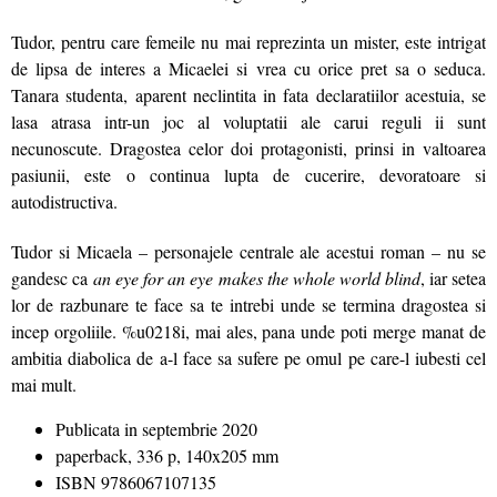
Tudor, pentru care femeile nu mai reprezinta un mister, este intrigat
de lipsa de interes a Micaelei si vrea cu orice pret sa o seduca.
Tanara studenta, aparent neclintita in fata declaratiilor acestuia, se
lasa atrasa intr-un joc al voluptatii ale carui reguli ii sunt
necunoscute. Dragostea celor doi protagonisti, prinsi in valtoarea
pasiunii, este o continua lupta de cucerire, devoratoare si
autodistructiva.
Tudor si Micaela – personajele centrale ale acestui roman – nu se
gandesc ca
an eye for an eye makes the whole world blind
, iar setea
lor de razbunare te face sa te intrebi unde se termina dragostea si
incep orgoliile. %u0218i, mai ales, pana unde poti merge manat de
ambitia diabolica de a-l face sa sufere pe omul pe care-l iubesti cel
mai mult.
Publicata in septembrie 2020
paperback, 336 p, 140x205 mm
ISBN 9786067107135