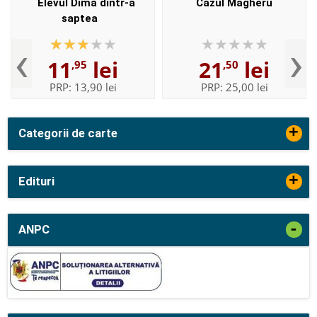
Elevul Dima dintr-a
Cazul Magheru
saptea
‹
›
11
lei
21
lei
,95
,50
PRP:
13,90 lei
PRP:
25,00 lei
+
Categorii de carte
+
Edituri
-
ANPC