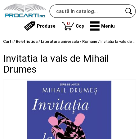
produse
0
Produse
Coș
Meniu
Carti
/
Beletristica
/
Literatura universala
/
Romane
/
Invitatia la vals de Mihail Drumes
Invitatia la vals de Mihail
Drumes