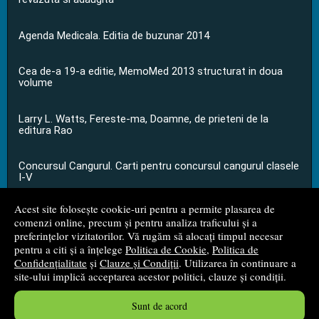
Agenda Medicala. Editia de buzunar 2014
Cea de-a 19-a editie, MemoMed 2013 structurat in doua
volume
Larry L. Watts, Fereste-ma, Doamne, de prieteni de la
editura Rao
Concursul Cangurul. Carti pentru concursul cangurul clasele
I-V
Acest site folosește cookie-uri pentru a permite plasarea de
...toate știrile
comenzi online, precum și pentru analiza traficului și a
preferințelor vizitatorilor. Vă rugăm să alocați timpul necesar
pentru a citi și a înțelege
Politica de Cookie
,
Politica de
© 2008 - 2026
S.C. M.G. Net Distribution S.R.L.
Confidențialitate
și
Clauze și Condiții
. Utilizarea în continuare a
site-ului implică acceptarea acestor politici, clauze și condiții.
Magazin online
creat de
Vital Soft
Sunt de acord
Created in 0.0509 sec