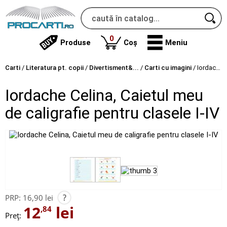
produse
0
Produse
Coș
Meniu
Carti
/
Literatura pt. copii
/
Divertisment&...
/
Carti cu imagini
/
Iordache Celina, Caietul meu de caligrafie pentru clasele I-IV
Iordache Celina, Caietul meu
de caligrafie pentru clasele I-IV
?
PRP:
16,90 lei
12
lei
,84
Preț: