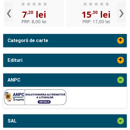
‹
›
7
lei
15
lei
,20
,30
PRP:
8,00 lei
PRP:
17,00 lei
+
Categorii de carte
+
Edituri
-
ANPC
-
SAL