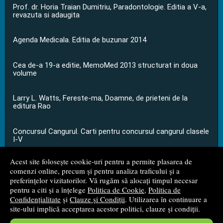
Prof. dr. Horia Traian Dumitriu, Paradontologie. Editia a V-a,
revazuta si adaugita
Agenda Medicala. Editia de buzunar 2014
Cea de-a 19-a editie, MemoMed 2013 structurat in doua
volume
Larry L. Watts, Fereste-ma, Doamne, de prieteni de la
editura Rao
Concursul Cangurul. Carti pentru concursul cangurul clasele
I-V
Acest site folosește cookie-uri pentru a permite plasarea de
...toate știrile
comenzi online, precum și pentru analiza traficului și a
preferințelor vizitatorilor. Vă rugăm să alocați timpul necesar
pentru a citi și a înțelege
Politica de Cookie
,
Politica de
© 2008 - 2026
S.C. M.G. Net Distribution S.R.L.
Confidențialitate
și
Clauze și Condiții
. Utilizarea în continuare a
site-ului implică acceptarea acestor politici, clauze și condiții.
Magazin online
creat de
Vital Soft