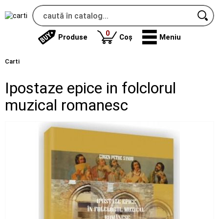
produse
0
Produse
Coș
Meniu
Carti
Ipostaze epice in folclorul
muzical romanesc