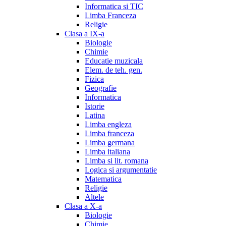
Informatica si TIC
Limba Franceza
Religie
Clasa a IX-a
Biologie
Chimie
Educatie muzicala
Elem. de teh. gen.
Fizica
Geografie
Informatica
Istorie
Latina
Limba engleza
Limba franceza
Limba germana
Limba italiana
Limba si lit. romana
Logica si argumentatie
Matematica
Religie
Altele
Clasa a X-a
Biologie
Chimie