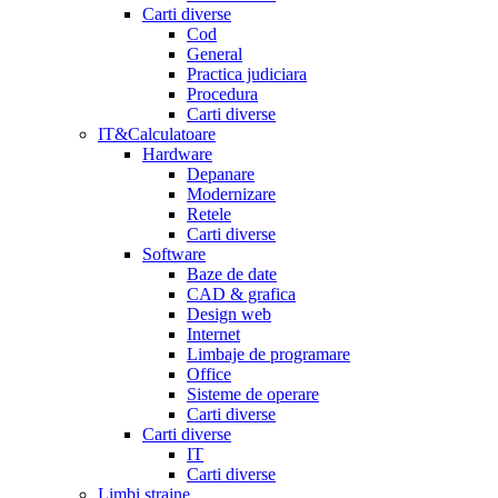
Carti diverse
Cod
General
Practica judiciara
Procedura
Carti diverse
IT&Calculatoare
Hardware
Depanare
Modernizare
Retele
Carti diverse
Software
Baze de date
CAD & grafica
Design web
Internet
Limbaje de programare
Office
Sisteme de operare
Carti diverse
Carti diverse
IT
Carti diverse
Limbi straine