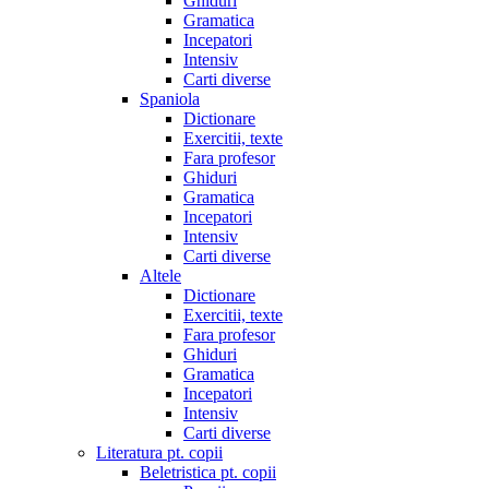
Ghiduri
Gramatica
Incepatori
Intensiv
Carti diverse
Spaniola
Dictionare
Exercitii, texte
Fara profesor
Ghiduri
Gramatica
Incepatori
Intensiv
Carti diverse
Altele
Dictionare
Exercitii, texte
Fara profesor
Ghiduri
Gramatica
Incepatori
Intensiv
Carti diverse
Literatura pt. copii
Beletristica pt. copii