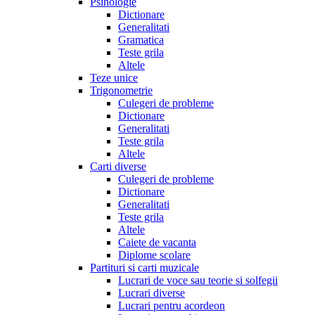
Psihologie
Dictionare
Generalitati
Gramatica
Teste grila
Altele
Teze unice
Trigonometrie
Culegeri de probleme
Dictionare
Generalitati
Teste grila
Altele
Carti diverse
Culegeri de probleme
Dictionare
Generalitati
Teste grila
Altele
Caiete de vacanta
Diplome scolare
Partituri si carti muzicale
Lucrari de voce sau teorie si solfegii
Lucrari diverse
Lucrari pentru acordeon