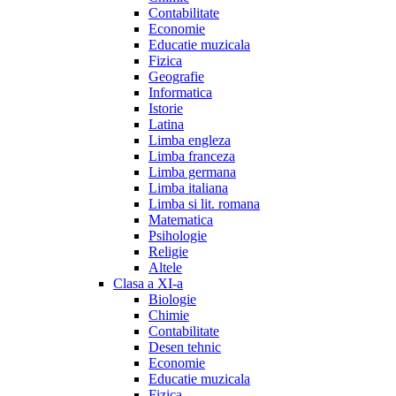
Contabilitate
Economie
Educatie muzicala
Fizica
Geografie
Informatica
Istorie
Latina
Limba engleza
Limba franceza
Limba germana
Limba italiana
Limba si lit. romana
Matematica
Psihologie
Religie
Altele
Clasa a XI-a
Biologie
Chimie
Contabilitate
Desen tehnic
Economie
Educatie muzicala
Fizica