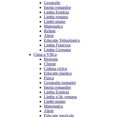
Geografie
Istoria romanilor
Limba Engleza
Limba romana
Limbi straine
Matematica
Religie
Altele
Educatie Tehnologica
Limba Franceza
Limba Germana
Clasa a VIII-a
Biologie
Chimie
Cultura civica
Educatie plastica
Fizica
Geografia romaniei
Istoria romanilor
Limba Engleza
Limba si lit. romana
Limbi straine
Matematica
Altele
Educatie muzicala