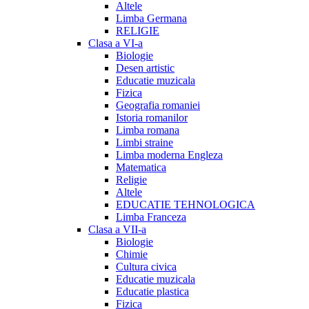
Altele
Limba Germana
RELIGIE
Clasa a VI-a
Biologie
Desen artistic
Educatie muzicala
Fizica
Geografia romaniei
Istoria romanilor
Limba romana
Limbi straine
Limba moderna Engleza
Matematica
Religie
Altele
EDUCATIE TEHNOLOGICA
Limba Franceza
Clasa a VII-a
Biologie
Chimie
Cultura civica
Educatie muzicala
Educatie plastica
Fizica