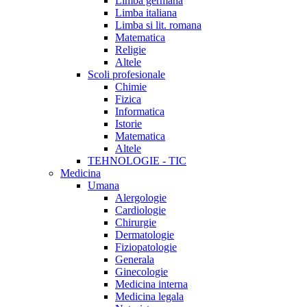
Limba germana
Limba italiana
Limba si lit. romana
Matematica
Religie
Altele
Scoli profesionale
Chimie
Fizica
Informatica
Istorie
Matematica
Altele
TEHNOLOGIE - TIC
Medicina
Umana
Alergologie
Cardiologie
Chirurgie
Dermatologie
Fiziopatologie
Generala
Ginecologie
Medicina interna
Medicina legala