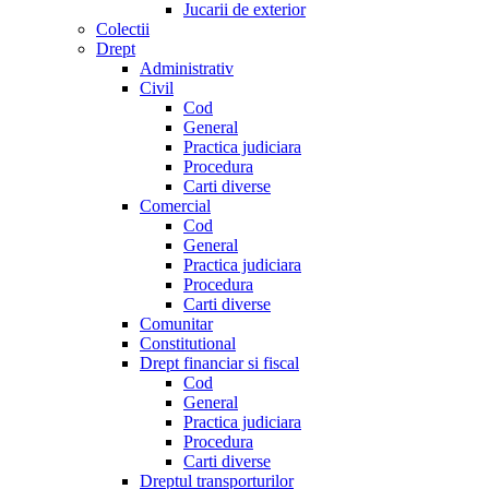
Jucarii de exterior
Colectii
Drept
Administrativ
Civil
Cod
General
Practica judiciara
Procedura
Carti diverse
Comercial
Cod
General
Practica judiciara
Procedura
Carti diverse
Comunitar
Constitutional
Drept financiar si fiscal
Cod
General
Practica judiciara
Procedura
Carti diverse
Dreptul transporturilor