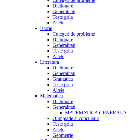
Culegeri de probleme
Dictionare
Generalitati
Teste grila
Altele
Istorie
Culegeri de probleme
Dictionare
Generalitati
Teste grila
Altele
Literatura
Dictionare
Generalitati
Gramatica
Teste grila
Altele
Matematica
Dictionare
Generalitati
MATEMATICA GENERALA
Olimpiade si concursuri
Teste grila
Altele
Geometrie