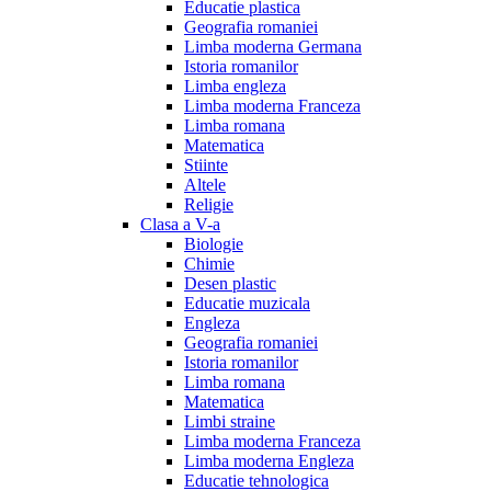
Educatie plastica
Geografia romaniei
Limba moderna Germana
Istoria romanilor
Limba engleza
Limba moderna Franceza
Limba romana
Matematica
Stiinte
Altele
Religie
Clasa a V-a
Biologie
Chimie
Desen plastic
Educatie muzicala
Engleza
Geografia romaniei
Istoria romanilor
Limba romana
Matematica
Limbi straine
Limba moderna Franceza
Limba moderna Engleza
Educatie tehnologica