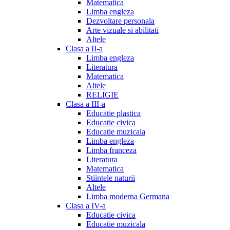
Matematica
Limba engleza
Dezvoltare personala
Arte vizuale si abilitati
Altele
Clasa a II-a
Limba engleza
Literatura
Matematica
Altele
RELIGIE
Clasa a III-a
Educatie plastica
Educatie civica
Educatie muzicala
Limba engleza
Limba franceza
Literatura
Matematica
Stiintele naturii
Altele
Limba moderna Germana
Clasa a IV-a
Educatie civica
Educatie muzicala