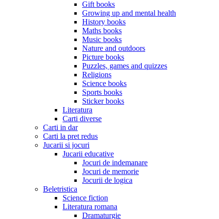
Gift books
Growing up and mental health
History books
Maths books
Music books
Nature and outdoors
Picture books
Puzzles, games and quizzes
Religions
Science books
Sports books
Sticker books
Literatura
Carti diverse
Carti in dar
Carti la pret redus
Jucarii si jocuri
Jucarii educative
Jocuri de indemanare
Jocuri de memorie
Jocurii de logica
Beletristica
Science fiction
Literatura romana
Dramaturgie