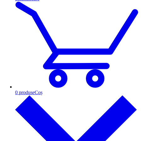
0
produse
Coș