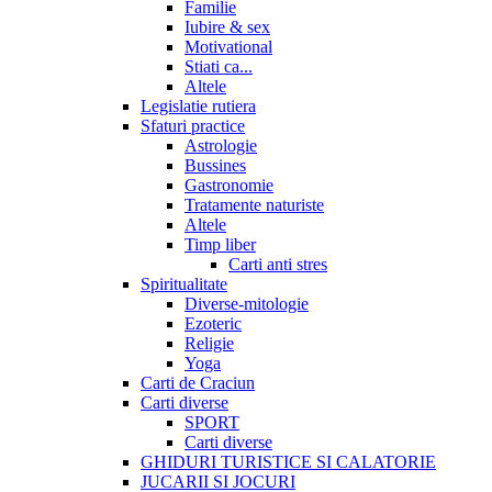
Familie
Iubire & sex
Motivational
Stiati ca...
Altele
Legislatie rutiera
Sfaturi practice
Astrologie
Bussines
Gastronomie
Tratamente naturiste
Altele
Timp liber
Carti anti stres
Spiritualitate
Diverse-mitologie
Ezoteric
Religie
Yoga
Carti de Craciun
Carti diverse
SPORT
Carti diverse
GHIDURI TURISTICE SI CALATORIE
JUCARII SI JOCURI