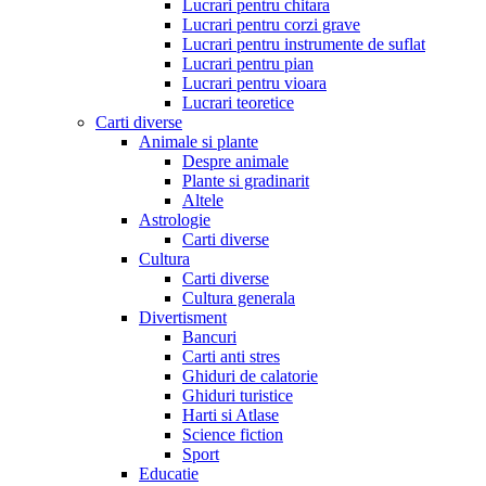
Lucrari pentru chitara
Lucrari pentru corzi grave
Lucrari pentru instrumente de suflat
Lucrari pentru pian
Lucrari pentru vioara
Lucrari teoretice
Carti diverse
Animale si plante
Despre animale
Plante si gradinarit
Altele
Astrologie
Carti diverse
Cultura
Carti diverse
Cultura generala
Divertisment
Bancuri
Carti anti stres
Ghiduri de calatorie
Ghiduri turistice
Harti si Atlase
Science fiction
Sport
Educatie