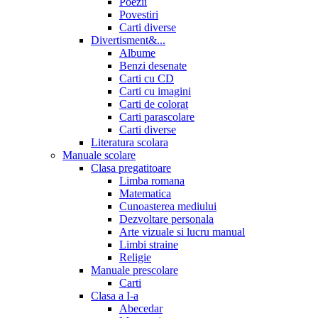
Poezii
Povestiri
Carti diverse
Divertisment&...
Albume
Benzi desenate
Carti cu CD
Carti cu imagini
Carti de colorat
Carti parascolare
Carti diverse
Literatura scolara
Manuale scolare
Clasa pregatitoare
Limba romana
Matematica
Cunoasterea mediului
Dezvoltare personala
Arte vizuale si lucru manual
Limbi straine
Religie
Manuale prescolare
Carti
Clasa a I-a
Abecedar