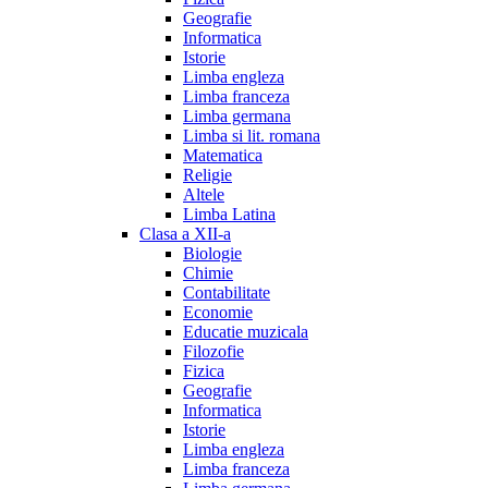
Geografie
Informatica
Istorie
Limba engleza
Limba franceza
Limba germana
Limba si lit. romana
Matematica
Religie
Altele
Limba Latina
Clasa a XII-a
Biologie
Chimie
Contabilitate
Economie
Educatie muzicala
Filozofie
Fizica
Geografie
Informatica
Istorie
Limba engleza
Limba franceza