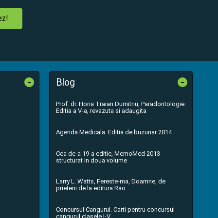
ez!
-
-
Blog
Prof. dr. Horia Traian Dumitriu, Paradontologie.
Editia a V-a, revazuta si adaugita
Agenda Medicala. Editia de buzunar 2014
Cea de-a 19-a editie, MemoMed 2013
structurat in doua volume
Larry L. Watts, Fereste-ma, Doamne, de
prieteni de la editura Rao
Concursul Cangurul. Carti pentru concursul
cangurul clasele I-V