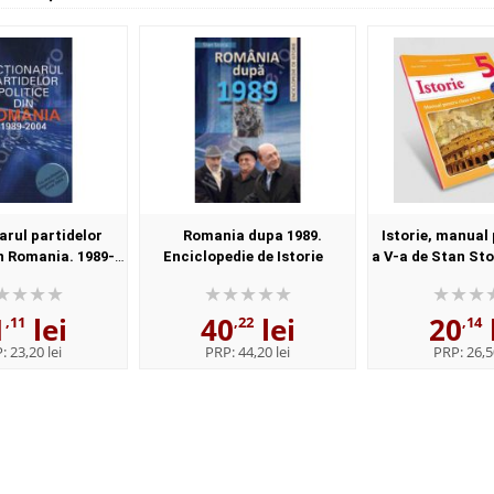
arul partidelor
Romania dupa 1989.
Istorie, manual
in Romania. 1989-
Enciclopedie de Istorie
a V-a de Stan Sto
2004
si editia dig
1
lei
40
lei
20
,11
,22
,14
P:
23,20 lei
PRP:
44,20 lei
PRP:
26,5