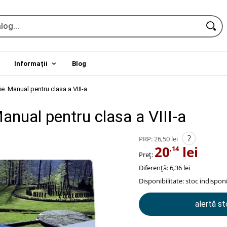
Informații
Blog
ie. Manual pentru clasa a VIII-a
Manual pentru clasa a VIII-a
?
PRP:
26,50 lei
20
lei
,14
Preț:
Diferență: 6,36 lei
Disponibilitate:
stoc indisponi
alertă s