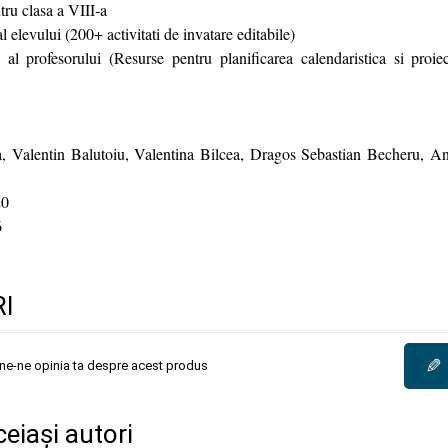
tru clasa a VIII-a
 al elevului (200+ activitati de invatare editabile)
al al profesorului (Resurse pentru planificarea calendaristica si proiec
, Valentin Balutoiu, Valentina Bilcea, Dragos Sebastian Becheru, A
0
6
I
✎
une-ne opinia ta despre acest produs
ceiași autori