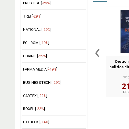
PRESTIGE [
-29%
]
TREI [
-29%
]
NATIONAL [
-29%
]
‹
POLIROM [
-19%
]
CORINT [
-29%
]
Diction
politice d
FARMA MEDIA [
-19%
]
BUSINESSTECH [
-29%
]
2
PR
CARTEX [
-22%
]
ROXEL [
-22%
]
C.H.BECK [
-14%
]