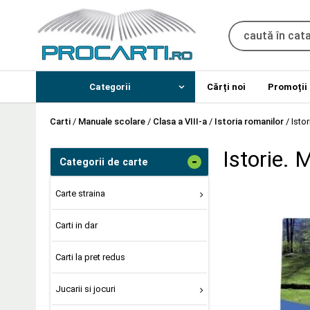
Categorii
Cărți noi
Promoții
Carti
/
Manuale scolare
/
Clasa a VIII-a
/
Istoria romanilor
/
Istor
Istorie. 
-
Categorii de carte
Carte straina
Carti in dar
Carti la pret redus
Jucarii si jocuri