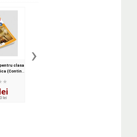
›
 pentru clasa
Istorie, manual pentru clasa
ica (Contine
a VII-a
itala)
lei
20
lei
,14
0 lei
PRP:
27,00 lei