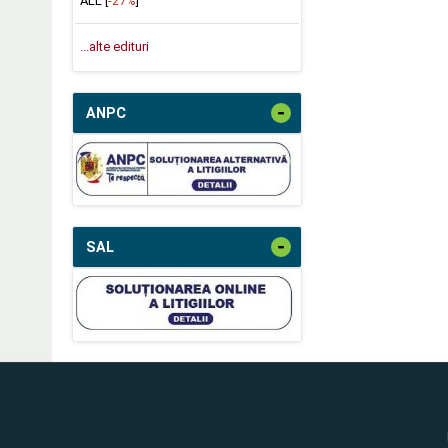
ALL [
-27%
]
...alte edituri
-
ANPC
-
SAL