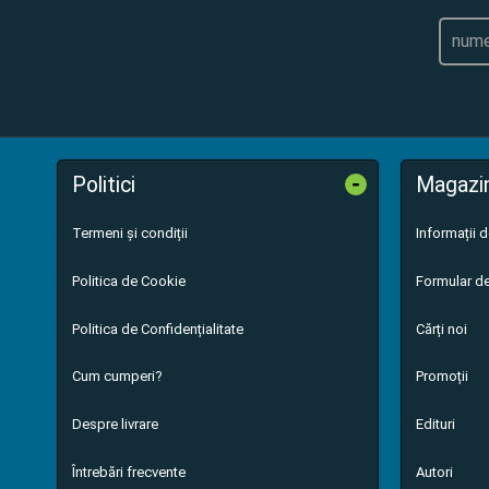
-
Politici
Magazi
Termeni și condiții
Informații 
Politica de Cookie
Formular de
Politica de Confidențialitate
Cărți noi
Cum cumperi?
Promoții
Despre livrare
Edituri
Întrebări frecvente
Autori