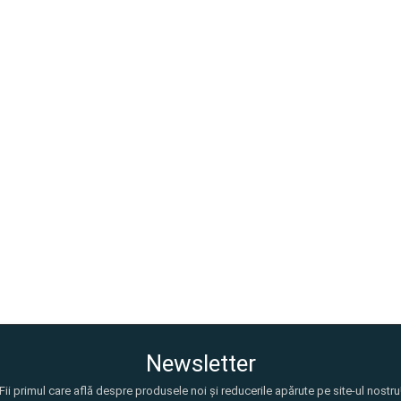
Newsletter
Fii primul care află despre produsele noi și reducerile apărute pe site-ul nostru