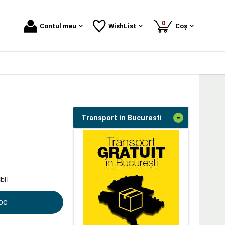
produse
0
Contul meu
WishList
Coș
-
Transport in Bucuresti
bil
toc