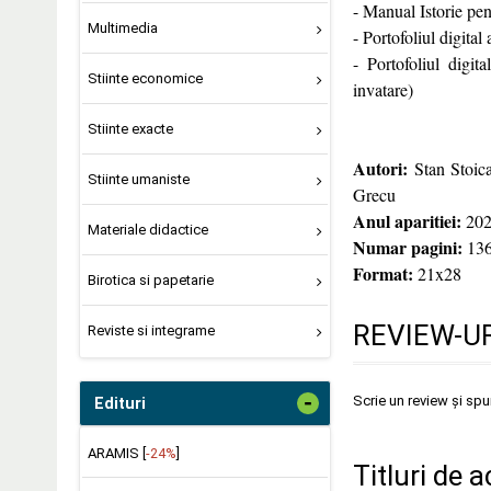
- Manual Istorie pen
Multimedia
- Portofoliul digital
- Portofoliul digit
Stiinte economice
invatare)
Stiinte exacte
Autori:
Stan Stoica
Stiinte umaniste
Grecu
Anul aparitiei:
202
Materiale didactice
Numar pagini:
13
Format:
21x28
Birotica si papetarie
REVIEW-UR
Reviste si integrame
-
Scrie un review și sp
Edituri
ARAMIS [
-24%
]
Titluri de a