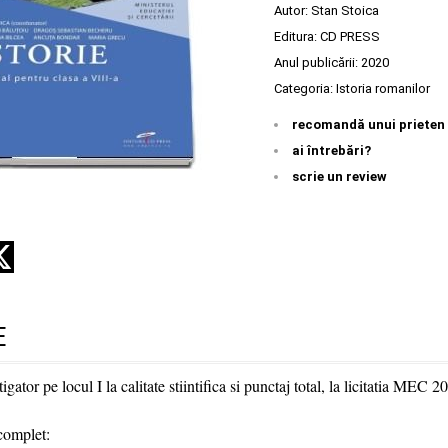
Autor:
Stan Stoica
Editura:
CD PRESS
Anul publicării:
2020
Categoria:
Istoria romanilor
recomandă unui prieten
ai întrebări?
scrie un review
E
gator pe locul I la calitate stiintifica si punctaj total, la licitatia MEC 2
complet: