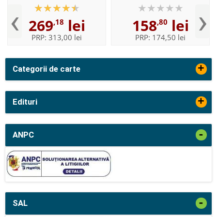
Volumul II, Enuntul -
English with CD-ROM - For
‹
›
Elaborata sub egida
students of English -
269
lei
158
lei
,18
,80
Institutului de
Format, Paperback
Lingvistica,,...
PRP:
313,00 lei
PRP:
174,50 lei
+
Categorii de carte
+
Edituri
-
ANPC
-
SAL