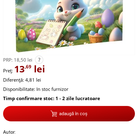
?
PRP:
18,50 lei
13
lei
,69
Preț:
Diferență: 4,81 lei
Disponibilitate:
In stoc furnizor
Timp confirmare stoc: 1 - 2 zile lucratoare
adaugă în coș
Autor: