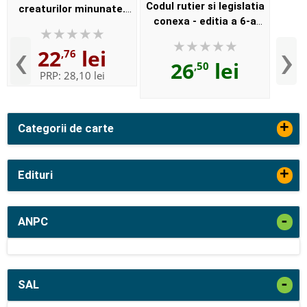
Codul rutier si legislatia
creaturilor minunate.
conexa - editia a 6-a
Carte de activitati cu
actualizata la 20 ianuarie
puzzle, stikere si poster
‹
›
22
lei
2016. Ghidul
,76
26
lei
,50
contraventiilor rutiere
PRP:
28,10 lei
+
Categorii de carte
+
Edituri
-
ANPC
-
SAL