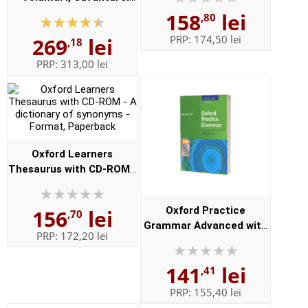
For students of English -
Volumul II, Enuntul -
158
lei
,80
Format, Paperback
Elaborata sub egida
PRP:
174,50 lei
269
lei
,18
Institutului de
Lingvistica,,...
PRP:
313,00 lei
Oxford Learners
Thesaurus with CD-ROM -
A dictionary of synonyms
- Format, Paperback
Oxford Practice
156
lei
,70
Grammar Advanced with
PRP:
172,20 lei
Key and CD-ROM Pack
(With answers)
141
lei
,41
PRP:
155,40 lei