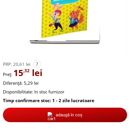
?
PRP:
20,61 lei
15
lei
,32
Preț:
Diferență: 5,29 lei
Disponibilitate:
In stoc furnizor
Timp confirmare stoc: 1 - 2 zile lucratoare
adaugă în coș