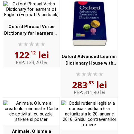
Oxford Phrasal Verbs
Dictionary for learners of
English (Format
Paperback)
122
lei
,12
Oxford Advanced Learner
PRP:
134,20 lei
Dictionary House with
new iSpeaker iWriter on
DVD and online. New 9th
283
lei
,83
Edition - Format,
Paperbac...
PRP:
311,90 lei
Animale. O lume a