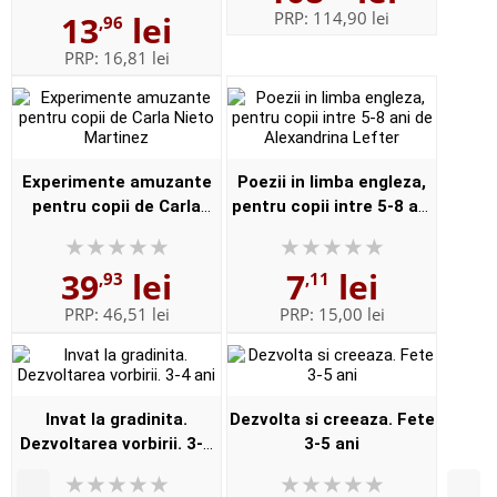
PRP:
114,90 lei
13
lei
,96
Cartex
PRP:
16,81 lei
Experimente amuzante
Poezii in limba engleza,
pentru copii de Carla
pentru copii intre 5-8 ani
Nieto Martinez
de Alexandrina Lefter
39
lei
7
lei
,93
,11
PRP:
46,51 lei
PRP:
15,00 lei
Invat la gradinita.
Dezvolta si creeaza. Fete
Dezvoltarea vorbirii. 3-4
3-5 ani
ani