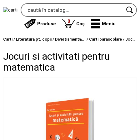
produse
0
Produse
Coș
Meniu
Carti
/
Literatura pt. copii
/
Divertisment&...
/
Carti parascolare
/
Jocuri si activitati pentru matematica
Jocuri si activitati pentru
matematica