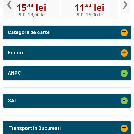
‹
›
15
lei
11
lei
,48
,93
PRP:
18,00 lei
PRP:
16,00 lei
+
Categorii de carte
+
Edituri
-
ANPC
-
SAL
+
Transport in Bucuresti