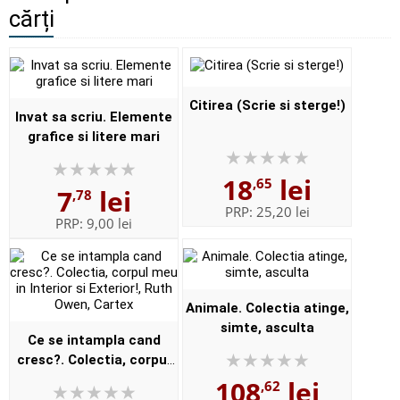
cărți
Citirea (Scrie si sterge!)
Invat sa scriu. Elemente
grafice si litere mari
18
lei
,65
7
lei
,78
PRP:
25,20 lei
PRP:
9,00 lei
Animale. Colectia atinge,
simte, asculta
Ce se intampla cand
cresc?. Colectia, corpul
meu in Interior si
108
lei
,62
Exterior!, Ruth Owen,