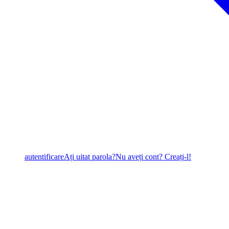
autentificare
Ați uitat parola?
Nu aveți cont? Creați-l!