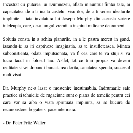
Inzestrat cu puterea lui Dumnezeu, aflata inlauntrul fiintei tale, ai
capacitatea de a-ti inalta castelul visurilor, de a-ti vedea idealurile
implinite – iata invatatura lui Joseph Murphy din aceasta scriere
inteleapta, care, de-a lungul vremii, a inspirat milioane de oameni.
Solutia consta in a schita planurile, in a le pastra mereu in gand,
lasandu-le sa iti captiveze imaginatia, sa te insu­fleteasca. Mintea
subconstienta, odata impulsionata, va fi cea care te va sluji si va
lucra tacut in folosul tau. Astfel, tot ce ti-ai propus va deveni
realitate si vei dobandi bunastarea dorita, sanatatea sperata, succesul
mult visat.
Dr. Murphy ne-a lasat o mostenire inestimabila. Indrumarile sale
practice si tehnicile de rugaciune sunt o piatra de temelie pentru cei
care vor sa aiba o viata spirituala implinita, sa se bucure de
recunoastere, bogatie si pace interioara.
- Dr. Peter Fritz Walter