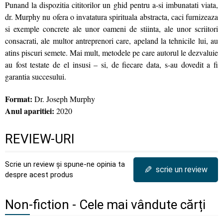
Punand la dispozitia cititorilor un ghid pentru a-si imbunatati viata,
dr. Murphy nu ofera o invatatura spirituala abstracta, caci furnizeaza
si exemple concrete ale unor oameni de stiinta, ale unor scriitori
consacrati, ale multor antreprenori care, apeland la tehnicile lui, au
atins piscuri semete. Mai mult, metodele pe care autorul le dezvaluie
au fost testate de el insusi – si, de fiecare data, s-au dovedit a fi
garantia succesului.
Format:
Dr. Joseph Murphy
Anul aparitiei:
2020
REVIEW-URI
Scrie un review și spune-ne opinia ta
✎
scrie un review
despre acest produs
Non-fiction - Cele mai vândute cărți