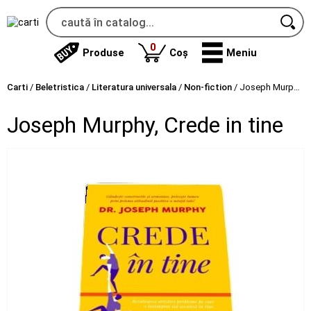
produse
0
Produse
Coș
Meniu
Carti
/
Beletristica
/
Literatura universala
/
Non-fiction
/
Joseph Murphy, Crede in tine
Joseph Murphy, Crede in tine