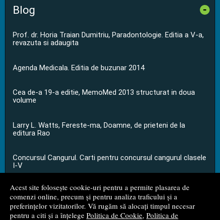
Blog
-
Prof. dr. Horia Traian Dumitriu, Paradontologie. Editia a V-a,
revazuta si adaugita
Agenda Medicala. Editia de buzunar 2014
Cea de-a 19-a editie, MemoMed 2013 structurat in doua
volume
Larry L. Watts, Fereste-ma, Doamne, de prieteni de la
editura Rao
Concursul Cangurul. Carti pentru concursul cangurul clasele
I-V
Acest site folosește cookie-uri pentru a permite plasarea de
...toate știrile
comenzi online, precum și pentru analiza traficului și a
preferințelor vizitatorilor. Vă rugăm să alocați timpul necesar
pentru a citi și a înțelege
Politica de Cookie
,
Politica de
© 2008 - 2026
S.C. M.G. Net Distribution S.R.L.