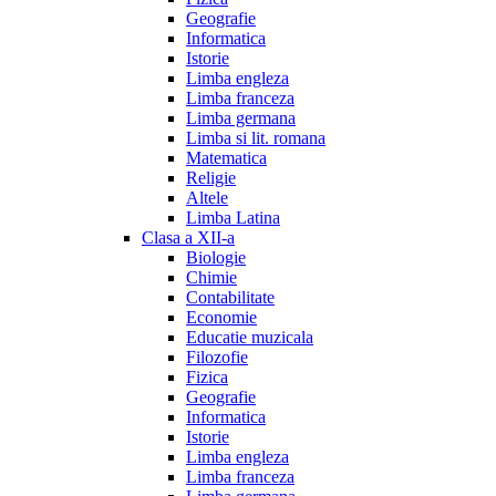
Geografie
Informatica
Istorie
Limba engleza
Limba franceza
Limba germana
Limba si lit. romana
Matematica
Religie
Altele
Limba Latina
Clasa a XII-a
Biologie
Chimie
Contabilitate
Economie
Educatie muzicala
Filozofie
Fizica
Geografie
Informatica
Istorie
Limba engleza
Limba franceza