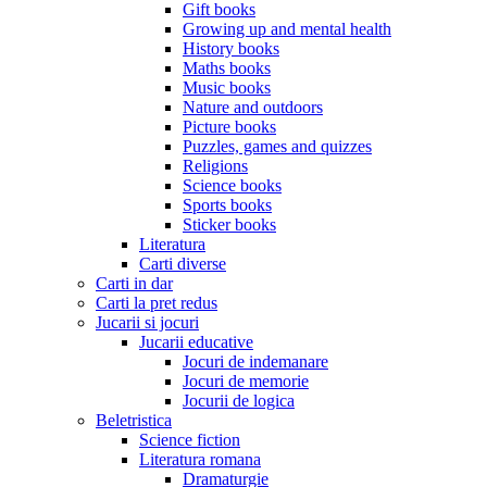
Gift books
Growing up and mental health
History books
Maths books
Music books
Nature and outdoors
Picture books
Puzzles, games and quizzes
Religions
Science books
Sports books
Sticker books
Literatura
Carti diverse
Carti in dar
Carti la pret redus
Jucarii si jocuri
Jucarii educative
Jocuri de indemanare
Jocuri de memorie
Jocurii de logica
Beletristica
Science fiction
Literatura romana
Dramaturgie