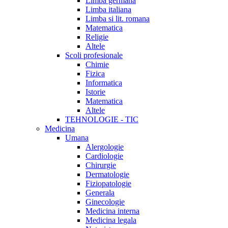
Limba germana
Limba italiana
Limba si lit. romana
Matematica
Religie
Altele
Scoli profesionale
Chimie
Fizica
Informatica
Istorie
Matematica
Altele
TEHNOLOGIE - TIC
Medicina
Umana
Alergologie
Cardiologie
Chirurgie
Dermatologie
Fiziopatologie
Generala
Ginecologie
Medicina interna
Medicina legala