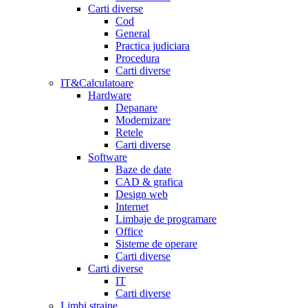
Carti diverse
Cod
General
Practica judiciara
Procedura
Carti diverse
IT&Calculatoare
Hardware
Depanare
Modernizare
Retele
Carti diverse
Software
Baze de date
CAD & grafica
Design web
Internet
Limbaje de programare
Office
Sisteme de operare
Carti diverse
Carti diverse
IT
Carti diverse
Limbi straine