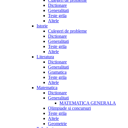
Culegeri de probleme
Dictionare
Generalitati
Teste grila
Altele
Istorie
Culegeri de probleme
Dictionare
Generalitati
Teste grila
Altele
Literatura
Dictionare
Generalitati
Gramatica
Teste grila
Altele
Matematica
Dictionare
Generalitati
MATEMATICA GENERALA
Olimpiade si concursuri
Teste grila
Altele
Geometrie