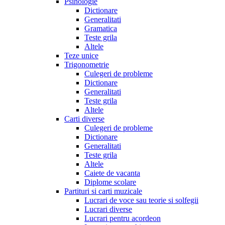
Psihologie
Dictionare
Generalitati
Gramatica
Teste grila
Altele
Teze unice
Trigonometrie
Culegeri de probleme
Dictionare
Generalitati
Teste grila
Altele
Carti diverse
Culegeri de probleme
Dictionare
Generalitati
Teste grila
Altele
Caiete de vacanta
Diplome scolare
Partituri si carti muzicale
Lucrari de voce sau teorie si solfegii
Lucrari diverse
Lucrari pentru acordeon