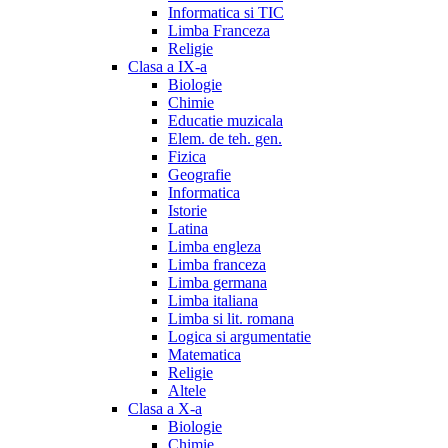
Informatica si TIC
Limba Franceza
Religie
Clasa a IX-a
Biologie
Chimie
Educatie muzicala
Elem. de teh. gen.
Fizica
Geografie
Informatica
Istorie
Latina
Limba engleza
Limba franceza
Limba germana
Limba italiana
Limba si lit. romana
Logica si argumentatie
Matematica
Religie
Altele
Clasa a X-a
Biologie
Chimie