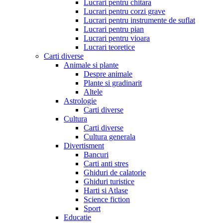
Lucrari pentru chitara
Lucrari pentru corzi grave
Lucrari pentru instrumente de suflat
Lucrari pentru pian
Lucrari pentru vioara
Lucrari teoretice
Carti diverse
Animale si plante
Despre animale
Plante si gradinarit
Altele
Astrologie
Carti diverse
Cultura
Carti diverse
Cultura generala
Divertisment
Bancuri
Carti anti stres
Ghiduri de calatorie
Ghiduri turistice
Harti si Atlase
Science fiction
Sport
Educatie