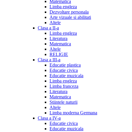
Matematica
Limba engleza
Dezvoltare personala
Arte vizuale si abilitati
Altele
Clasa a II-a
Limba engleza
Literatura
Matematica
Altele
RELIGIE
Clasa a III-a
Educatie plastica
Educatie civica
Educatie muzicala
Limba engleza
Limba franceza
Literatura
Matematica
Stiintele naturii
Altele
Limba moderna Germana
Clasa a IV-a
Educatie civica
Educatie muzicala