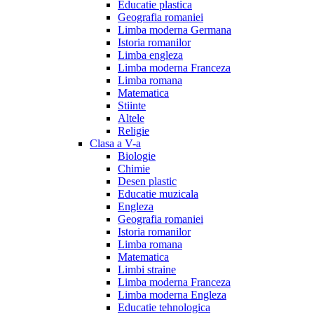
Educatie plastica
Geografia romaniei
Limba moderna Germana
Istoria romanilor
Limba engleza
Limba moderna Franceza
Limba romana
Matematica
Stiinte
Altele
Religie
Clasa a V-a
Biologie
Chimie
Desen plastic
Educatie muzicala
Engleza
Geografia romaniei
Istoria romanilor
Limba romana
Matematica
Limbi straine
Limba moderna Franceza
Limba moderna Engleza
Educatie tehnologica