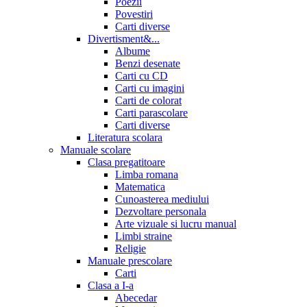
Poezii
Povestiri
Carti diverse
Divertisment&...
Albume
Benzi desenate
Carti cu CD
Carti cu imagini
Carti de colorat
Carti parascolare
Carti diverse
Literatura scolara
Manuale scolare
Clasa pregatitoare
Limba romana
Matematica
Cunoasterea mediului
Dezvoltare personala
Arte vizuale si lucru manual
Limbi straine
Religie
Manuale prescolare
Carti
Clasa a I-a
Abecedar