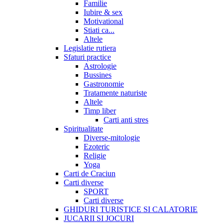
Familie
Iubire & sex
Motivational
Stiati ca...
Altele
Legislatie rutiera
Sfaturi practice
Astrologie
Bussines
Gastronomie
Tratamente naturiste
Altele
Timp liber
Carti anti stres
Spiritualitate
Diverse-mitologie
Ezoteric
Religie
Yoga
Carti de Craciun
Carti diverse
SPORT
Carti diverse
GHIDURI TURISTICE SI CALATORIE
JUCARII SI JOCURI