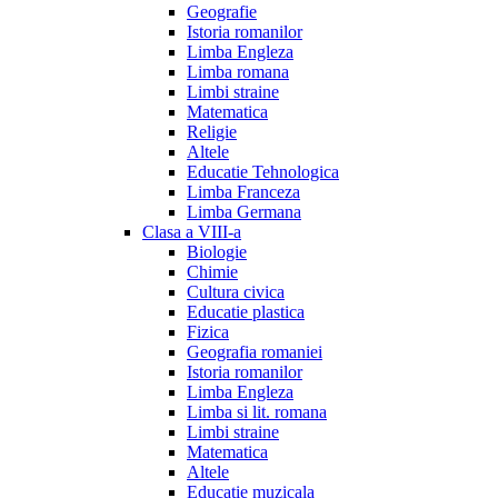
Geografie
Istoria romanilor
Limba Engleza
Limba romana
Limbi straine
Matematica
Religie
Altele
Educatie Tehnologica
Limba Franceza
Limba Germana
Clasa a VIII-a
Biologie
Chimie
Cultura civica
Educatie plastica
Fizica
Geografia romaniei
Istoria romanilor
Limba Engleza
Limba si lit. romana
Limbi straine
Matematica
Altele
Educatie muzicala