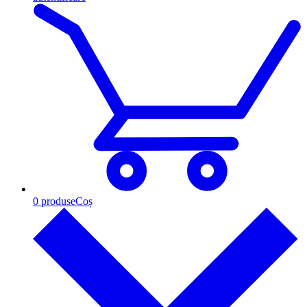
0
produse
Coș