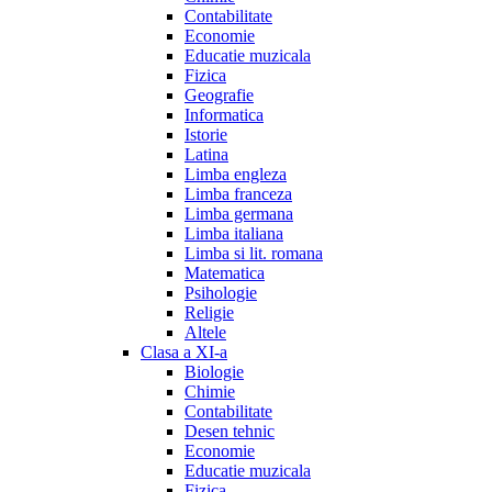
Contabilitate
Economie
Educatie muzicala
Fizica
Geografie
Informatica
Istorie
Latina
Limba engleza
Limba franceza
Limba germana
Limba italiana
Limba si lit. romana
Matematica
Psihologie
Religie
Altele
Clasa a XI-a
Biologie
Chimie
Contabilitate
Desen tehnic
Economie
Educatie muzicala
Fizica