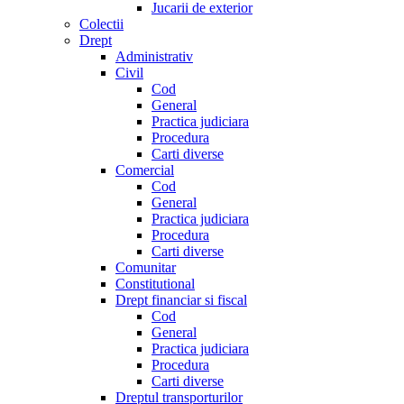
Jucarii de exterior
Colectii
Drept
Administrativ
Civil
Cod
General
Practica judiciara
Procedura
Carti diverse
Comercial
Cod
General
Practica judiciara
Procedura
Carti diverse
Comunitar
Constitutional
Drept financiar si fiscal
Cod
General
Practica judiciara
Procedura
Carti diverse
Dreptul transporturilor