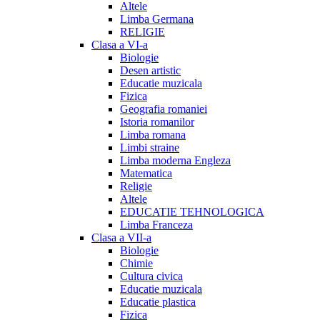
Altele
Limba Germana
RELIGIE
Clasa a VI-a
Biologie
Desen artistic
Educatie muzicala
Fizica
Geografia romaniei
Istoria romanilor
Limba romana
Limbi straine
Limba moderna Engleza
Matematica
Religie
Altele
EDUCATIE TEHNOLOGICA
Limba Franceza
Clasa a VII-a
Biologie
Chimie
Cultura civica
Educatie muzicala
Educatie plastica
Fizica