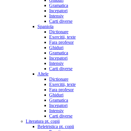
Ghiduri
Gramatica
Incepatori
Intensiv
Carti diverse
Spaniola
Dictionare
Exercitii, texte
Fara profesor
Ghiduri
Gramatica
Incepatori
Intensiv
Carti diverse
Altele
Dictionare
Exercitii, texte
Fara profesor
Ghiduri
Gramatica
Incepatori
Intensiv
Carti diverse
Literatura pt. copii
Beletristica pt. copii