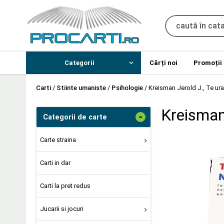
Categorii
Cărți noi
Promoții
Carti
/
Stiinte umaniste
/
Psihologie
/
Kreisman Jerold J., Te ura
Kreisman 
-
Categorii de carte
Carte straina
Carti in dar
Carti la pret redus
Jucarii si jocuri