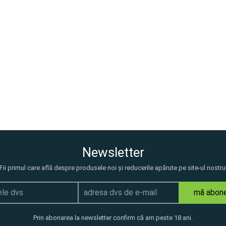
Newsletter
Fii primul care află despre produsele noi și reducerile apărute pe site-ul nostru
mă abon
Prin abonarea la newsletter confirm că am peste 18 ani.