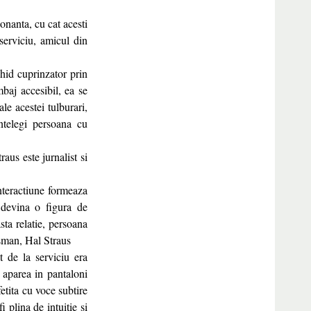
onanta, cu cat acesti
serviciu, amicul din
hid cuprinzator prin
mbaj accesibil, ea se
le acestei tulburari,
intelegi persoana cu
raus este jurnalist si
interactiune formeaza
a devina o figura de
sta relatie, persoana
isman, Hal Straus
t de la serviciu era
, aparea in pantaloni
etita cu voce subtire
 plina de intuitie si