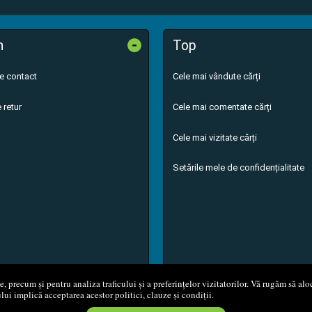
-
n
Top
de contact
Cele mai vândute cărți
 retur
Cele mai comentate cărți
Cele mai vizitate cărți
Setările mele de confidențialitate
 precum și pentru analiza traficului și a preferințelor vizitatorilor. Vă rugăm să aloc
ului implică acceptarea acestor politici, clauze și condiții.
8 - 2026
S.C. M.G. Net Distribution S.R.L.
Magazin online
creat de
Vita