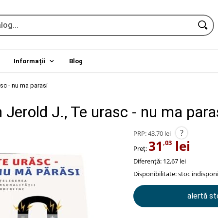
Informații
Blog
sc - nu ma parasi
Jerold J., Te urasc - nu ma para
?
PRP:
43,70 lei
31
lei
,03
Preț:
Diferență: 12,67 lei
Disponibilitate:
stoc indisponi
alertă s