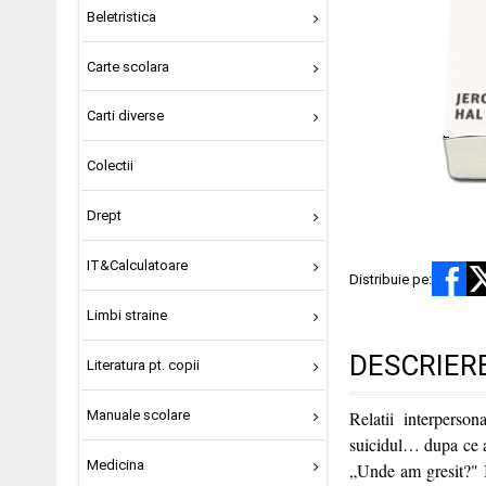
Beletristica
Carte scolara
Carti diverse
Colectii
Drept
IT&Calculatoare
Distribuie pe:
Limbi straine
DESCRIER
Literatura pt. copii
Manuale scolare
Relatii interperso
suicidul… dupa ce a
Medicina
„Unde am gresit?" I