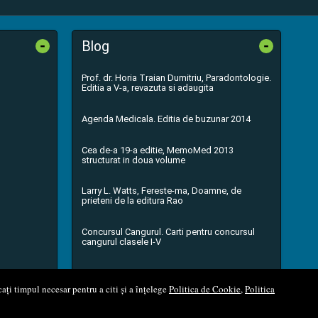
-
-
Blog
Prof. dr. Horia Traian Dumitriu, Paradontologie.
Editia a V-a, revazuta si adaugita
Agenda Medicala. Editia de buzunar 2014
Cea de-a 19-a editie, MemoMed 2013
structurat in doua volume
Larry L. Watts, Fereste-ma, Doamne, de
prieteni de la editura Rao
Concursul Cangurul. Carti pentru concursul
cangurul clasele I-V
...toate știrile
ați timpul necesar pentru a citi și a înțelege
Politica de Cookie
,
Politica
l Soft