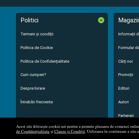
-
Politici
Magazi
Termeni și condiții
Informații 
Politica de Cookie
Formular de
Politica de Confidențialitate
Cărți noi
Cum cumperi?
Promoții
Despre livrare
Edituri
Întrebări frecvente
Autori
Parteneri
Acest site folosește cookie-uri pentru a permite plasarea de comenzi online,
de Confidențialitate
și
Clauze și Condiții
. Utilizarea în continuare a site-
© 200