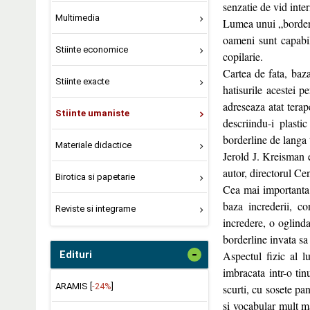
senzatie de vid inte
Multimedia
Lumea unui „borderli
oameni sunt capabil
Stiinte economice
copilarie.
Cartea de fata, baz
Stiinte exacte
hatisurile acestei p
adreseaza atat terap
Stiinte umaniste
descriindu-i plasti
borderline de langa t
Materiale didactice
Jerold J. Kreisman es
autor, directorul C
Birotica si papetarie
Cea mai importanta p
baza increderii, co
Reviste si integrame
incredere, o oglinda
borderline invata sa
-
Aspectul fizic al l
Edituri
imbracata intr-o tin
ARAMIS [
-24%
]
scurti, cu sosete pa
si vocabular mult ma