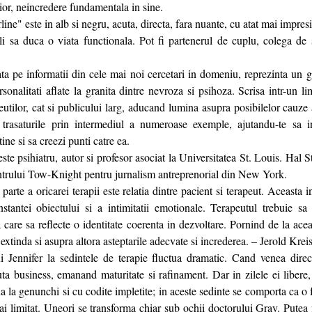
rior, neincredere fundamentala in sine.
ne" este in alb si negru, acuta, directa, fara nuante, cu atat mai impresi
i sa duca o viata functionala. Pot fi partenerul de cuplu, colega de 
ata pe informatii din cele mai noi cercetari in domeniu, reprezinta un g
ersonalitati aflate la granita dintre nevroza si psihoza. Scrisa intr-un li
eutilor, cat si publicului larg, aducand lumina asupra posibilelor cauze a
c trasaturile prin intermediul a numeroase exemple, ajutandu-te sa 
ine si sa creezi punti catre ea.
te psihiatru, autor si profesor asociat la Universitatea St. Louis. Hal St
entrului Tow-Knight pentru jurnalism antreprenorial din New York.
arte a oricarei terapii este relatia dintre pacient si terapeut. Aceasta 
nstantei obiectului si a intimitatii emotionale. Terapeutul trebuie s
 care sa reflecte o identitate coerenta in dezvoltare. Pornind de la acea
 extinda si asupra altora asteptarile adecvate si increderea. – Jerold Kre
ui Jennifer la sedintele de terapie fluctua dramatic. Cand venea direc
uta business, emanand maturitate si rafinament. Dar in zilele ei libere
na la genunchi si cu codite impletite; in aceste sedinte se comporta ca o f
i limitat. Uneori se transforma chiar sub ochii doctorului Gray. Putea fi