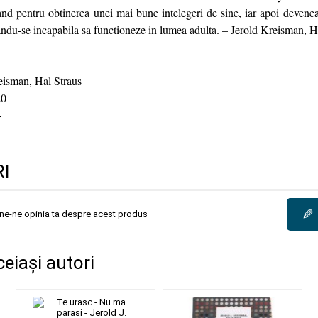
rand pentru obtinerea unei mai bune intelegeri de sine, iar apoi devenea
andu-se incapabila sa functioneze in lumea adulta. – Jerold Kreisman, H
reisman, Hal Straus
0
4
I
✎
une-ne opinia ta despre acest produs
ceiași autori