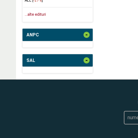
ALL [
-27%
]
...alte edituri
-
ANPC
-
SAL