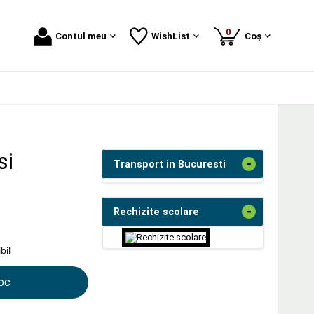
produse
0
Contul meu
WishList
Coș
si
-
Transport in Bucuresti
-
Rechizite scolare
bil
toc