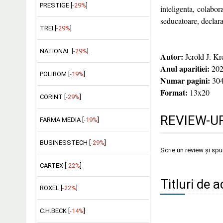
PRESTIGE [
-29%
]
inteligenta, colabo
seducatoare, declar
TREI [
-29%
]
NATIONAL [
-29%
]
Autor:
Jerold J. K
Anul aparitiei:
202
POLIROM [
-19%
]
Numar pagini:
30
Format:
13x20
CORINT [
-29%
]
REVIEW-UR
FARMA MEDIA [
-19%
]
BUSINESSTECH [
-29%
]
Scrie un review și sp
CARTEX [
-22%
]
Titluri de a
ROXEL [
-22%
]
C.H.BECK [
-14%
]