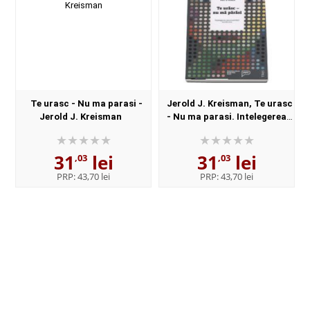
Te urasc - Nu ma parasi -
Jerold J. Kreisman, Te urasc
Jerold J. Kreisman
- Nu ma parasi. Intelegerea
personalitatii borderline.
Editia a II-a (Psihologia
31
lei
31
lei
pentru tot...
,03
,03
PRP:
43,70 lei
PRP:
43,70 lei