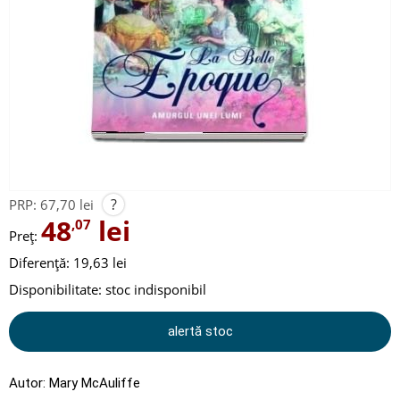
?
PRP:
67,70 lei
48
lei
,07
Preț:
Diferență: 19,63 lei
Disponibilitate:
stoc indisponibil
alertă stoc
Autor:
Mary McAuliffe