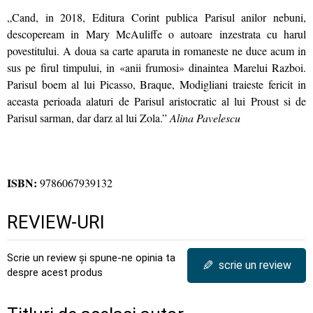
„Cand, in 2018, Editura Corint publica Parisul anilor nebuni,
descopeream in Mary McAuliffe o autoare inzestrata cu harul
povestitului. A doua sa carte aparuta in romaneste ne duce acum in
sus pe firul timpului, in «anii frumosi» dinaintea Marelui Razboi.
Parisul boem al lui Picasso, Braque, Modigliani traieste fericit in
aceasta perioada alaturi de Parisul aristocratic al lui Proust si de
Parisul sarman, dar darz al lui Zola.”
Alina Pavelescu
ISBN:
9786067939132
REVIEW-URI
Scrie un review și spune-ne opinia ta
✎
scrie un review
despre acest produs