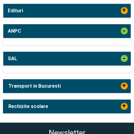
+
Edituri
-
ANPC
-
SAL
+
Transport in Bucuresti
+
Rechizite scolare
Newsletter