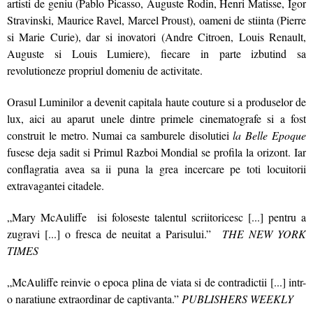
artisti de geniu (Pablo Picasso, Auguste Rodin, Henri Matisse, Igor
Stravinski, Maurice Ravel, Marcel Proust), oameni de stiinta (Pierre
si Marie Curie), dar si inovatori (Andre Citroen, Louis Renault,
Auguste si Louis Lumiere), fiecare in parte izbutind sa
revolutioneze propriul domeniu de activitate.
Orasul Luminilor a devenit capitala haute couture si a produselor de
lux, aici au aparut unele dintre primele cinematografe si a fost
construit le metro. Numai ca samburele disolutiei
la Belle Epoque
fusese deja sadit si Primul Razboi Mondial se profila la orizont. Iar
conflagratia avea sa ii puna la grea incercare pe toti locuitorii
extravagantei citadele.
„Mary McAuliffe isi foloseste talentul scriitoricesc [...] pentru a
zugravi [...] o fresca de neuitat a Parisului.”
THE NEW YORK
TIMES
„McAuliffe reinvie o epoca plina de viata si de contradictii [...] intr-
o naratiune extraordinar de captivanta.”
PUBLISHERS WEEKLY