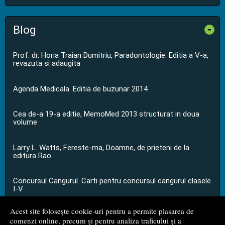
Blog
-
Prof. dr. Horia Traian Dumitriu, Paradontologie. Editia a V-a,
revazuta si adaugita
Agenda Medicala. Editia de buzunar 2014
Cea de-a 19-a editie, MemoMed 2013 structurat in doua
volume
Larry L. Watts, Fereste-ma, Doamne, de prieteni de la
editura Rao
Concursul Cangurul. Carti pentru concursul cangurul clasele
I-V
Acest site folosește cookie-uri pentru a permite plasarea de
...toate știrile
comenzi online, precum și pentru analiza traficului și a