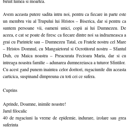
biruit lumea si moartea.
Avem aceasta putere sadita intru noi, pentru ca fiecare in parte este
un membru viu al Trupului lui Hristos – Biserica, dar si pentru ca
suntem persoane vii, oameni unici, copii ai lui Dumnezeu. De
aceea, e cat se poate de firesc ca fiecare dintre noi sa indrazneasca a
grai cu Parintele sau – Dumnezeu Tatal, cu Fratele nostru cel Mare
– Hristos Domnul, cu Mangaietorul si Ocrotitorul nostru – Sfantul
Duh, cu Maica noastra – Preacurata Fecioara Maria, dar si cu
intreaga noastra familie – adunarea dumnezeiasca a tuturor Sfintilor.
Cu acest gand punem inaintea celor doritori, rugaciunile din aceasta
carticica, suspinand dimpreuna cu toti cei ce sufera.
Cuprins
Aprinde, Doamne, inimile noastre!
Jarul filocalic
40 de rugaciuni la vreme de epidemie, indurare, izolare sau grea
suferinta