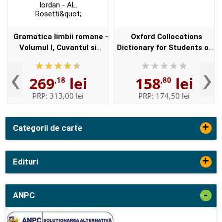
Gramatica limbii romane -
Oxford Collocations
Volumul I, Cuvantul si
Dictionary for Students of
Volumul II, Enuntul -
English with CD-ROM - For
‹
›
Elaborata sub egida
students of English -
269
lei
158
lei
,18
,80
Institutului de
Format, Paperback
Lingvistica,,...
PRP:
313,00 lei
PRP:
174,50 lei
+
Categorii de carte
+
Edituri
-
ANPC