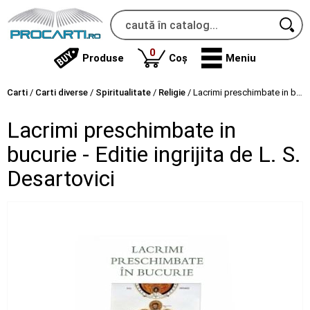
produse
0
Produse
Coș
Meniu
Carti
/
Carti diverse
/
Spiritualitate
/
Religie
/
Lacrimi preschimbate in bucurie - Editie ingrijita de L. S. Desartovici
Lacrimi preschimbate in
bucurie - Editie ingrijita de L. S.
Desartovici