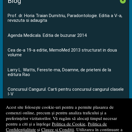
Blog
-
Prof. dr. Horia Traian Dumitriu, Paradontologie. Editia a V-a,
revazuta si adaugita
Agenda Medicala. Editia de buzunar 2014
Cea de-a 19-a editie, MemoMed 2013 structurat in doua
volume
Larry L. Watts, Fereste-ma, Doamne, de prieteni de la
editura Rao
Concursul Cangurul. Carti pentru concursul cangurul clasele
I-V
Acest site folosește cookie-uri pentru a permite plasarea de
...toate știrile
comenzi online, precum și pentru analiza traficului și a
preferințelor vizitatorilor. Vă rugăm să alocați timpul necesar
pentru a citi și a înțelege
Politica de Cookie
,
Politica de
© 2008 - 2026
S.C. M.G. Net Distribution S.R.L.
Confidențialitate
și
Clauze și Condiții
. Utilizarea în continuare a