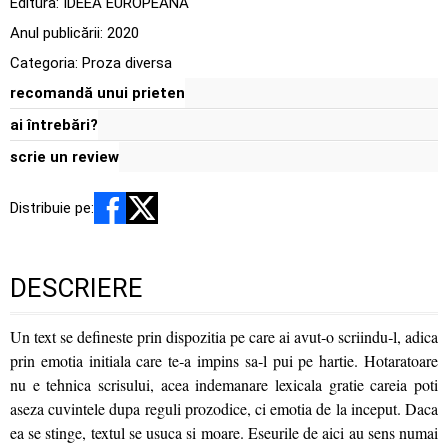
Editura:
IDEEA EUROPEANA
Anul publicării:
2020
Categoria:
Proza diversa
recomandă unui prieten
ai întrebări?
scrie un review
Distribuie pe:
DESCRIERE
Un text se defineste prin dispozitia pe care ai avut‑o scriindu‑l, adica
prin emotia initiala care te‑a impins sa‑l pui pe hartie. Hotaratoare
nu e tehnica scrisului, acea indemanare lexicala gratie careia poti
aseza cuvintele dupa reguli prozodice, ci emotia de la inceput. Daca
ea se stinge, textul se usuca si moare. Eseurile de aici au sens numai