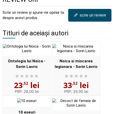
Scrie un review și spune-ne opinia ta
✎
scrie un review
despre acest produs
Titluri de aceiași autori
Ontologia lui Noica -
Noica si miscarea
Sorin Lavric
legionara - Sorin Lavric
23
lei
33
lei
,52
,52
PRP:
28,00 lei
PRP:
39,90 lei
10 eseuri