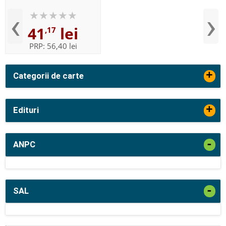
‹
›
41
lei
,17
PRP:
56,40 lei
+
Categorii de carte
+
Edituri
-
ANPC
-
SAL