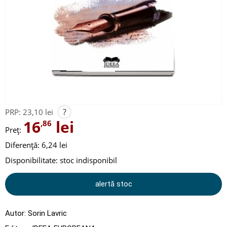
?
PRP:
23,10 lei
16
lei
,86
Preț:
Diferență: 6,24 lei
Disponibilitate:
stoc indisponibil
alertă stoc
Autor:
Sorin Lavric