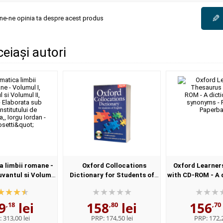
✎
une-ne opinia ta despre acest produs
ceiași autori
 limbii romane -
Oxford Collocations
Oxford Learner
uvantul si Volumul
Dictionary for Students of
with CD-ROM - A 
l - Elaborata sub
English with CD-ROM - For
synonyms - 
nstitutului de
students of English - Format,
Paperba
9
lei
158
lei
156
istica,,...
Paperback
,18
,80
,70
:
313,00 lei
PRP:
174,50 lei
PRP:
172,2