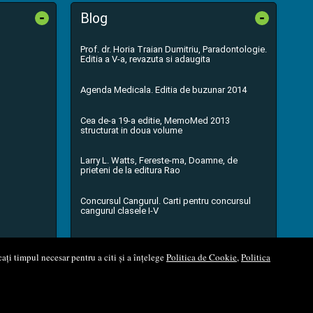
-
-
Blog
Prof. dr. Horia Traian Dumitriu, Paradontologie.
Editia a V-a, revazuta si adaugita
Agenda Medicala. Editia de buzunar 2014
Cea de-a 19-a editie, MemoMed 2013
structurat in doua volume
Larry L. Watts, Fereste-ma, Doamne, de
prieteni de la editura Rao
Concursul Cangurul. Carti pentru concursul
cangurul clasele I-V
...toate știrile
ați timpul necesar pentru a citi și a înțelege
Politica de Cookie
,
Politica
l Soft