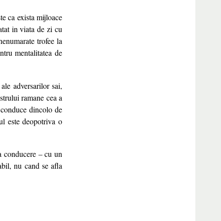
ste ca exista mijloace
tat in viata de zi cu
 nenumarate trofee la
ntru mentalitatea de
le adversarilor sai,
estrului ramane cea a
e conduce dincolo de
tul este deopotriva o
a conducere – cu un
abil, nu cand se afla