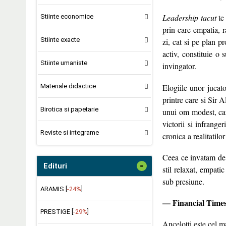
Leadership tacut
te 
Stiinte economice
prin care empatia, r
Stiinte exacte
zi, cat si pe plan p
activ, constituie o
Stiinte umaniste
invingator.
Elogiile unor jucat
Materiale didactice
printre care si Sir 
Birotica si papetarie
unui om modest, car
victorii si infrange
Reviste si integrame
cronica a realitatilo
Ceea ce invatam de
-
Edituri
stil relaxat, empati
sub presiune.
ARAMIS [
-24%
]
—
Financial Time
PRESTIGE [
-29%
]
Ancelotti este cel 