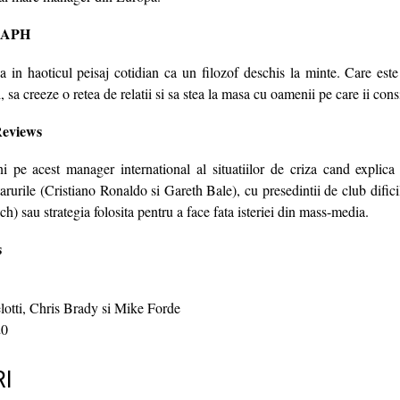
RAPH
a in haoticul peisaj cotidian ca un filozof deschis la minte. Care este
, sa creeze o retea de relatii si sa stea la masa cu oamenii pe care ii cons
Reviews
i pe acest manager international al situatiilor de criza cand explic
arurile (Cristiano Ronaldo si Gareth Bale), cu presedintii de club difici
 sau strategia folosita pentru a face fata isteriei din mass-media.
s
otti, Chris Brady si Mike Forde
0
I