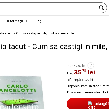
Informații
Blog
hip tacut - Cum sa castigi inimile, mintile si meciurile
p tacut - Cum sa castigi inimile, 
?
PRP:
47,57 lei
35
lei
,78
Preț:
Diferență: 11,79 lei
Disponibilitate:
In stoc furniz
Timp confirmare stoc: 1 - 2
adaugă 