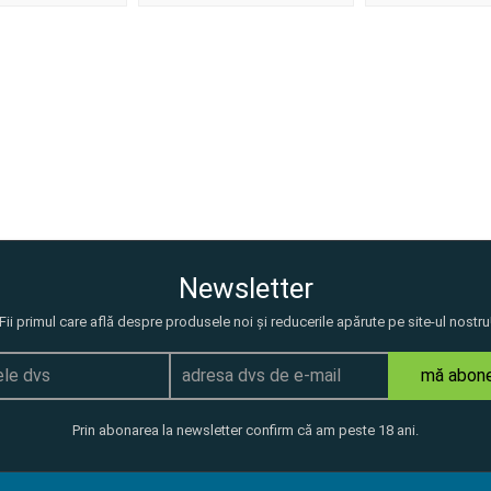
Newsletter
Fii primul care află despre produsele noi și reducerile apărute pe site-ul nostru
mă abon
Prin abonarea la newsletter confirm că am peste 18 ani.