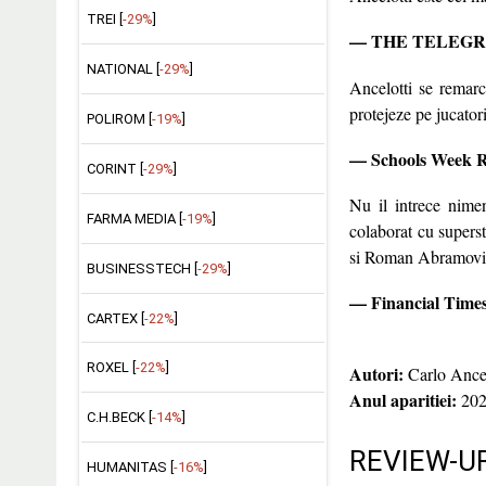
TREI [
-29%
]
—
THE TELEG
NATIONAL [
-29%
]
Ancelotti se remarc
protejeze pe jucatori
POLIROM [
-19%
]
—
Schools Week 
CORINT [
-29%
]
Nu il intrece nimen
FARMA MEDIA [
-19%
]
colaborat cu superst
si Roman Abramovich)
BUSINESSTECH [
-29%
]
—
Financial Time
CARTEX [
-22%
]
ROXEL [
-22%
]
Autori:
Carlo Ancel
Anul aparitiei:
202
C.H.BECK [
-14%
]
REVIEW-UR
HUMANITAS [
-16%
]