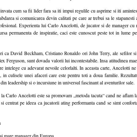
invata cum sa fii lider fara sa iti impui regulile cu asprime si iti aminte
abdarea si comunicarea devin calitati pe care ar trebui sa le stapanesti a
rofesional. Experienta lui Carlo Ancelotti, de jucator si de manager cu
 sursa permanenta de inspiratie, caci este cunoscut peste tot in lume pe
ori ca David Beckham, Cristiano Ronaldo ori John Terry, ale sefilor si a
Alex Ferguson, sunt dovada valorii lui incontestabile. Insa atitudinea ma
e intelege cu adevarat nevoile celorlalti. In aceasta carte, Ancelotti n
ri, in culisele unei afaceri care este pentru toti a doua familie. Rezulta
r din leadership si o incursiune in universul fascinant al aventurilor sale.
 la Carlo Ancelotti este sa promovam „metoda tacuta“ cand ne aflam l
c si centrat pe ideea ca jucatorii ating performanta cand se simt confort
s
mai mare manager din Europa.