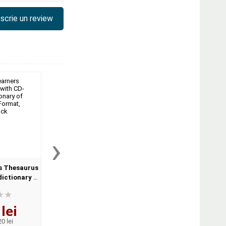
scrie un review
›
s Thesaurus
Oxford Practice Grammar
Oxford Phrasal V
dictionary of
Advanced with Key and CD-
Dictionary for learne
Format,
ROM Pack (With answers)
English (Format Pape
ck
lei
141
lei
122
lei
,41
,12
0 lei
PRP:
155,40 lei
PRP:
134,20 lei