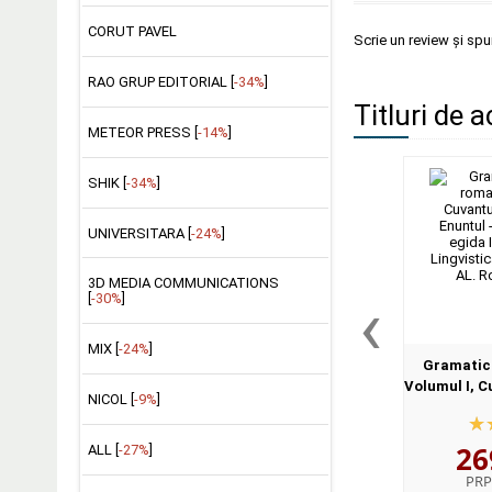
CORUT PAVEL
Scrie un review și sp
RAO GRUP EDITORIAL [
-34%
]
Titluri de a
METEOR PRESS [
-14%
]
SHIK [
-34%
]
UNIVERSITARA [
-24%
]
3D MEDIA COMMUNICATIONS
‹
[
-30%
]
MIX [
-24%
]
Gramatica
Volumul I, C
NICOL [
-9%
]
II, Enuntu
egida I
26
Lingv
ALL [
-27%
]
PRP