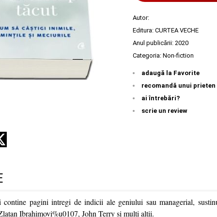
Autor:
Editura:
CURTEA VECHE
Anul publicării:
2020
Categoria:
Non-fiction
adaugă la Favorite
recomandă unui prieten
ai întrebări?
scrie un review
E
i contine pagini intregi de indicii ale geniului sau managerial, sustinu
Zlatan Ibrahimovi%u0107, John Terry si multi altii.