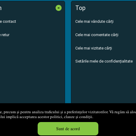
-
n
Top
de contact
Cele mai vândute cărți
 retur
Cele mai comentate cărți
Cele mai vizitate cărți
Setările mele de confidențialitate
 precum și pentru analiza traficului și a preferințelor vizitatorilor. Vă rugăm să aloc
ului implică acceptarea acestor politici, clauze și condiții.
8 - 2026
S.C. M.G. Net Distribution S.R.L.
Magazin online
creat de
Vita
Sunt de acord
Created in 0.0536 sec