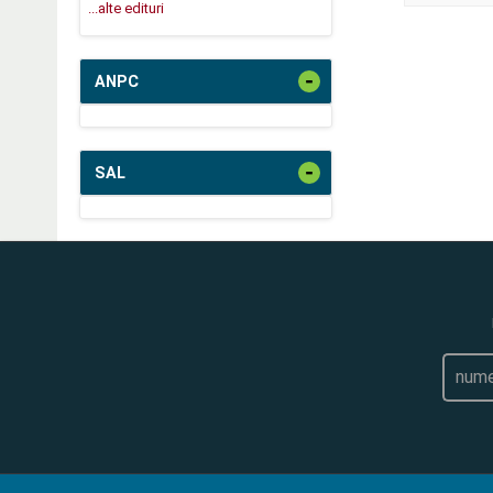
...alte edituri
-
ANPC
-
SAL