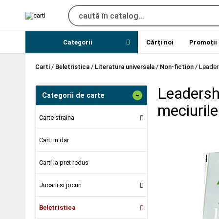
Categorii
Cărți noi
Promoții
Carti
/
Beletristica
/
Literatura universala
/
Non-fiction
/
Leaders
Leadershi
-
Categorii de carte
meciurile
Carte straina
Carti in dar
Carti la pret redus
Jucarii si jocuri
Beletristica