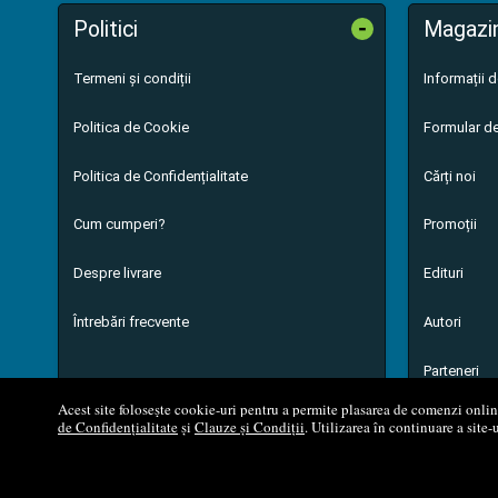
-
Politici
Magazi
Termeni și condiții
Informații 
Politica de Cookie
Formular de
Politica de Confidențialitate
Cărți noi
Cum cumperi?
Promoții
Despre livrare
Edituri
Întrebări frecvente
Autori
Parteneri
Acest site folosește cookie-uri pentru a permite plasarea de comenzi online,
de Confidențialitate
și
Clauze și Condiții
. Utilizarea în continuare a site-
© 200