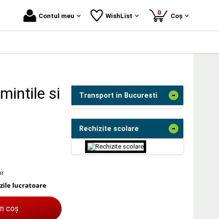
produse
0
Contul meu
WishList
Coș
mintile si
-
Transport in Bucuresti
-
Rechizite scolare
or
 zile lucratoare
în coș