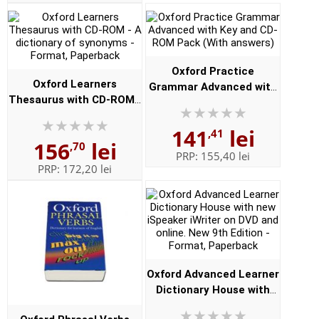
Oxford Practice
Oxford Learners
Grammar Advanced with
Thesaurus with CD-ROM -
Key and CD-ROM Pack
A dictionary of synonyms
(With answers)
141
lei
- Format, Paperback
,41
156
lei
,70
PRP:
155,40 lei
PRP:
172,20 lei
Oxford Advanced Learner
Dictionary House with
new iSpeaker iWriter on