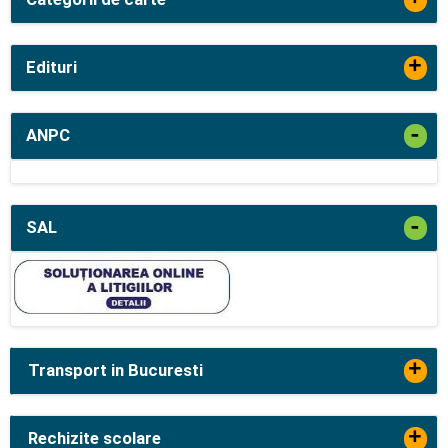
+
Edituri
-
ANPC
-
SAL
+
Transport in Bucuresti
+
Rechizite scolare