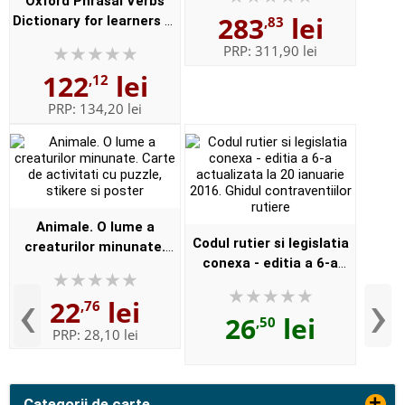
Oxford Phrasal Verbs
DVD and online. New 9th
283
lei
Dictionary for learners of
,83
Edition - Format,
English (Format
Paperbac...
PRP:
311,90 lei
Paperback)
122
lei
,12
PRP:
134,20 lei
Animale. O lume a
Codul rutier si legislatia
creaturilor minunate.
conexa - editia a 6-a
Carte de activitati cu
actualizata la 20 ianuarie
puzzle, stikere si poster
‹
›
22
lei
2016. Ghidul
,76
26
lei
,50
contraventiilor rutiere
PRP:
28,10 lei
+
Categorii de carte