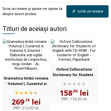
Scrie un review și spune-ne opinia ta
✎
scrie un review
despre acest produs
Titluri de aceiași autori
Oxford Collocations
Dictionary for Students
Gramatica limbii romane
of English with CD-ROM -
- Volumul I, Cuvantul si
For students of English -
Volumul II, Enuntul -
158
lei
,80
Format, Paperback
Elaborata sub egida
PRP:
174,50 lei
269
lei
,18
Institutului de
Lingvistica,,...
PRP:
313,00 lei