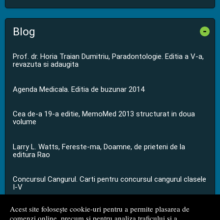
Blog
-
Prof. dr. Horia Traian Dumitriu, Paradontologie. Editia a V-a,
revazuta si adaugita
Agenda Medicala. Editia de buzunar 2014
Cea de-a 19-a editie, MemoMed 2013 structurat in doua
volume
Larry L. Watts, Fereste-ma, Doamne, de prieteni de la
editura Rao
Concursul Cangurul. Carti pentru concursul cangurul clasele
I-V
Acest site folosește cookie-uri pentru a permite plasarea de
...toate știrile
comenzi online, precum și pentru analiza traficului și a