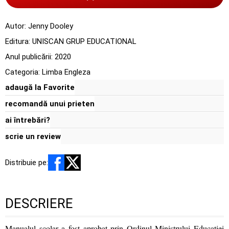
Autor:
Jenny Dooley
Editura:
UNISCAN GRUP EDUCATIONAL
Anul publicării:
2020
Categoria:
Limba Engleza
adaugă la Favorite
recomandă unui prieten
ai întrebări?
scrie un review
Distribuie pe:
DESCRIERE
Manualul scolar a fost aprobat prin Ordinul Ministrului Educatiei