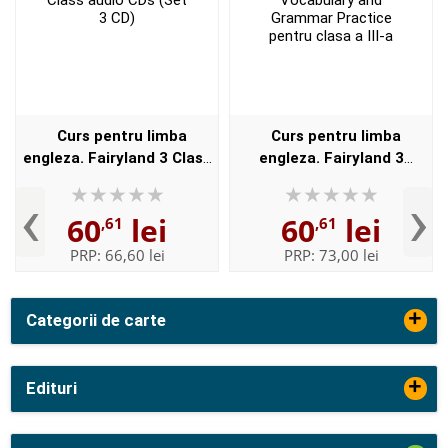
Curs pentru limba
Curs pentru limba
engleza. Fairyland 3 Class
engleza. Fairyland 3
audio CDs (Set 3 CD)
Vocabulary and Grammar
‹
›
Practice pentru clasa a III-
60
lei
60
lei
,61
,61
a
PRP:
66,60 lei
PRP:
73,00 lei
+
Categorii de carte
+
Edituri