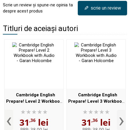
Scrie un review și spune-ne opinia ta
✎
scrie un review
despre acest produs
Titluri de aceiași autori
Cambridge English
Cambridge English
Prepare! Level 2 Workbook
Prepare! Level 3 Workbook
with Audio - Garan
with Audio - Garan
‹
›
Holcombe
Holcombe
31
lei
31
lei
,36
,36
PRP:
38,00 lei
PRP:
38,00 lei