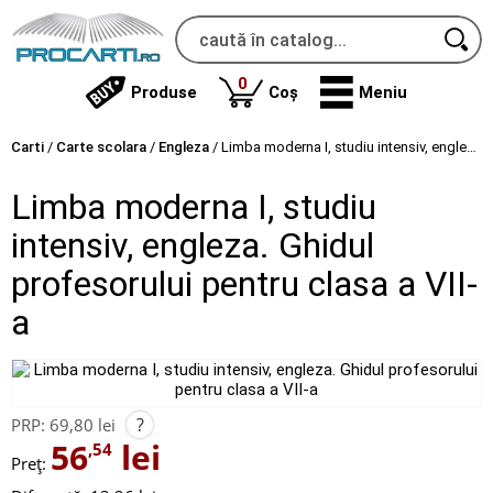
produse
0
Produse
Coș
Meniu
Carti
/
Carte scolara
/
Engleza
/
Limba moderna I, studiu intensiv, engleza. Ghidul profesorului pentru clasa a VII-a
Limba moderna I, studiu
intensiv, engleza. Ghidul
profesorului pentru clasa a VII-
a
?
PRP:
69,80 lei
56
lei
,54
Preț: