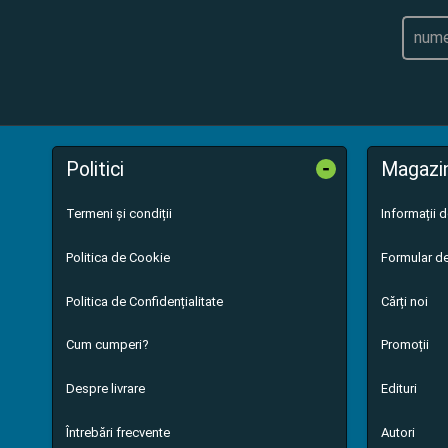
-
Politici
Magazi
Termeni și condiții
Informații 
Politica de Cookie
Formular de
Politica de Confidențialitate
Cărți noi
Cum cumperi?
Promoții
Despre livrare
Edituri
Întrebări frecvente
Autori