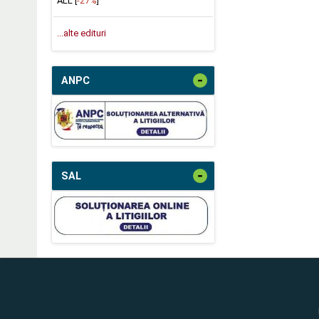
ALL [
-27%
]
...alte edituri
-
ANPC
-
SAL