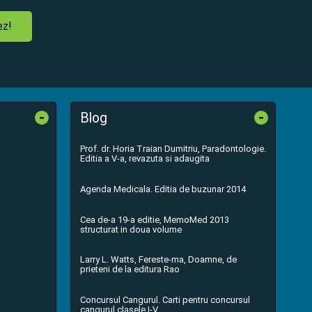
ez!
-
-
Blog
Prof. dr. Horia Traian Dumitriu, Paradontologie.
Editia a V-a, revazuta si adaugita
Agenda Medicala. Editia de buzunar 2014
Cea de-a 19-a editie, MemoMed 2013
structurat in doua volume
Larry L. Watts, Fereste-ma, Doamne, de
prieteni de la editura Rao
Concursul Cangurul. Carti pentru concursul
cangurul clasele I-V