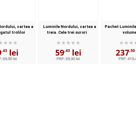
ordului, cartea a
Luminile Nordului, cartea a
Pachet Luminile
gatul trolilor
treia. Cele trei surori
volum
9
lei
59
lei
237
,43
,43
,50
P:
69,90 lei
PRP:
69,90 lei
PRP:
419,4