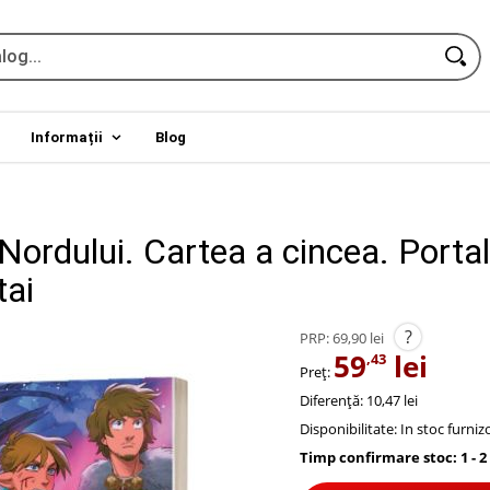
Informații
Blog
Nordului. Cartea a cincea. Portal
tai
?
PRP:
69,90 lei
59
lei
,43
Preț:
Diferență: 10,47 lei
Disponibilitate:
In stoc furniz
Timp confirmare stoc: 1 - 2