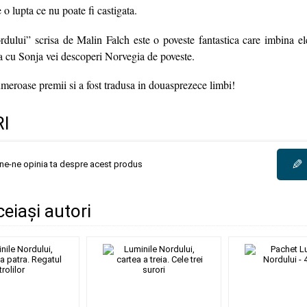
 o lupta ce nu poate fi castigata.
dului” scrisa de Malin Falch este o poveste fantastica care imbina el
 cu Sonja vei descoperi Norvegia de poveste.
umeroase premii si a fost tradusa in douasprezece limbi!
I
✎
une-ne opinia ta despre acest produs
ceiași autori