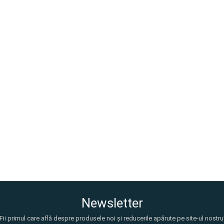
Newsletter
Fii primul care află despre produsele noi și reducerile apărute pe site-ul nostru