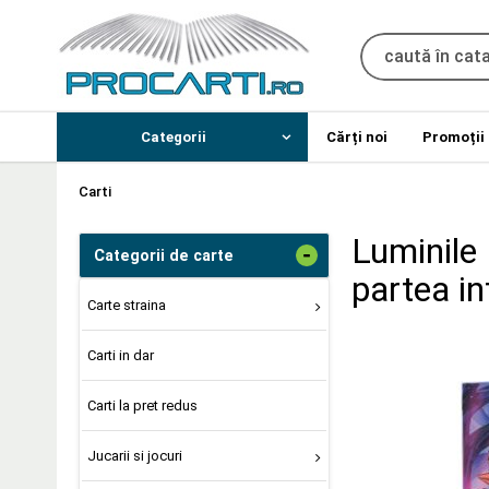
Categorii
Cărți noi
Promoții
Carti
Luminile 
-
Categorii de carte
partea in
Carte straina
Carti in dar
Carti la pret redus
Jucarii si jocuri