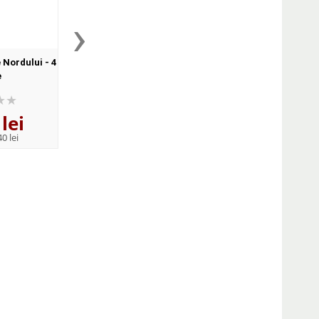
›
 Nordului - 4
Luminile Nordului. Cartea a
Luminile Nordului. Ca
e
sasea. Portalul, partea a
la Roros
doua
lei
59
lei
69
lei
,43
,90
0 lei
PRP:
69,90 lei