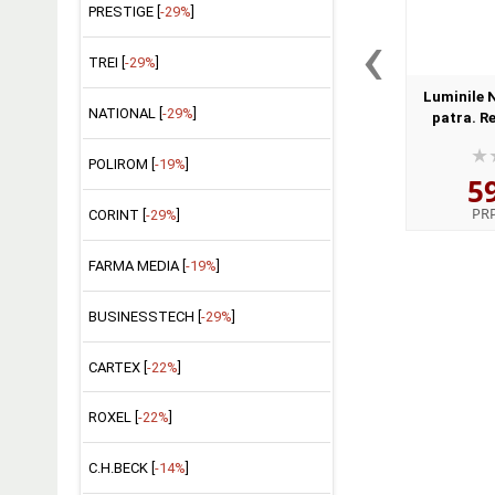
PRESTIGE [
-29%
]
‹
TREI [
-29%
]
Luminile N
NATIONAL [
-29%
]
patra. Re
POLIROM [
-19%
]
5
PR
CORINT [
-29%
]
FARMA MEDIA [
-19%
]
BUSINESSTECH [
-29%
]
CARTEX [
-22%
]
ROXEL [
-22%
]
C.H.BECK [
-14%
]