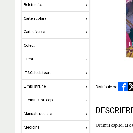
Beletristica
Carte scolara
Carti diverse
Colectii
Drept
IT&Calculatoare
Limbi straine
Distribuie pe:
Literatura pt. copii
DESCRIER
Manuale scolare
Ultimul capitol al ca
Medicina