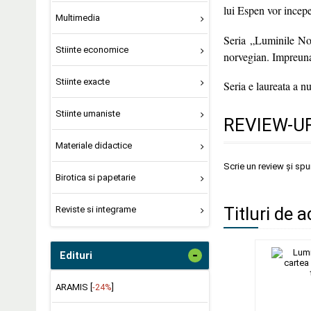
lui Espen vor incepe
Multimedia
Seria „Luminile Nor
Stiinte economice
norvegian. Impreuna
Stiinte exacte
Seria e laureata a n
Stiinte umaniste
REVIEW-UR
Materiale didactice
Scrie un review și sp
Birotica si papetarie
Titluri de a
Reviste si integrame
-
Edituri
ARAMIS [
-24%
]