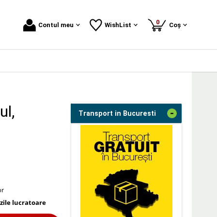
produse
0
Contul meu
WishList
Coș
ul,
-
Transport in Bucuresti
or
 zile lucratoare