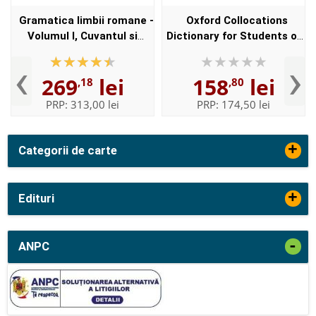
Gramatica limbii romane -
Oxford Collocations
Volumul I, Cuvantul si
Dictionary for Students of
Volumul II, Enuntul -
English with CD-ROM - For
‹
›
Elaborata sub egida
students of English -
269
lei
158
lei
,18
,80
Institutului de
Format, Paperback
Lingvistica,,...
PRP:
313,00 lei
PRP:
174,50 lei
+
Categorii de carte
+
Edituri
-
ANPC