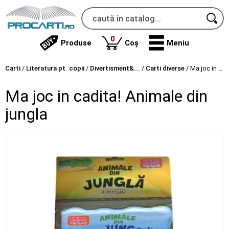
produse
0
Produse
Coș
Meniu
Carti
/
Literatura pt. copii
/
Divertisment&...
/
Carti diverse
/
Ma joc in cadita! Animale din jungla
Ma joc in cadita! Animale din
jungla