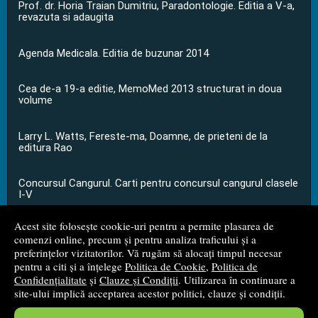
Prof. dr. Horia Traian Dumitriu, Paradontologie. Editia a V-a,
revazuta si adaugita
Agenda Medicala. Editia de buzunar 2014
Cea de-a 19-a editie, MemoMed 2013 structurat in doua
volume
Larry L. Watts, Fereste-ma, Doamne, de prieteni de la
editura Rao
Concursul Cangurul. Carti pentru concursul cangurul clasele
I-V
Acest site folosește cookie-uri pentru a permite plasarea de
...toate știrile
comenzi online, precum și pentru analiza traficului și a
preferințelor vizitatorilor. Vă rugăm să alocați timpul necesar
pentru a citi și a înțelege
Politica de Cookie
,
Politica de
© 2008 - 2026
S.C. M.G. Net Distribution S.R.L.
Confidențialitate
și
Clauze și Condiții
. Utilizarea în continuare a
site-ului implică acceptarea acestor politici, clauze și condiții.
Magazin online
creat de
Vital Soft