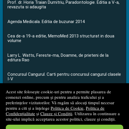
Prof. dr. Horia Traian Dumitriu, Paradontologie. Editia a V-a,
revazuta si adaugita
Agenda Medicala. Editia de buzunar 2014
Cea de-a 19-a editie, MemoMed 2013 structurat in doua
volume
Larry L. Watts, Fereste-ma, Doamne, de prieteni de la
editura Rao
Concursul Cangurul. Carti pentru concursul cangurul clasele
I-V
Acest site folosește cookie-uri pentru a permite plasarea de
...toate știrile
comenzi online, precum și pentru analiza traficului și a
preferințelor vizitatorilor. Vă rugăm să alocați timpul necesar
pentru a citi și a înțelege
Politica de Cookie
,
Politica de
© 2008 - 2026
S.C. M.G. Net Distribution S.R.L.
Confidențialitate
și
Clauze și Condiții
. Utilizarea în continuare a
site-ului implică acceptarea acestor politici, clauze și condiții.
Magazin online
creat de
Vital Soft