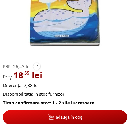
?
PRP:
26,43 lei
18
lei
,55
Preț:
Diferență: 7,88 lei
Disponibilitate:
In stoc furnizor
Timp confirmare stoc: 1 - 2 zile lucratoare
adaugă în coș