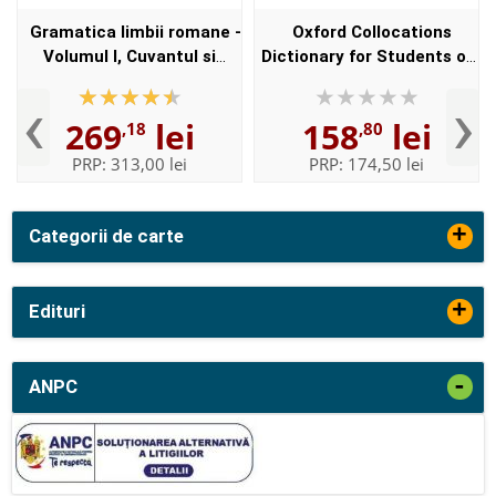
Gramatica limbii romane -
Oxford Collocations
Volumul I, Cuvantul si
Dictionary for Students of
Volumul II, Enuntul -
English with CD-ROM - For
‹
›
Elaborata sub egida
students of English -
269
lei
158
lei
,18
,80
Institutului de
Format, Paperback
Lingvistica,,...
PRP:
313,00 lei
PRP:
174,50 lei
+
Categorii de carte
+
Edituri
-
ANPC