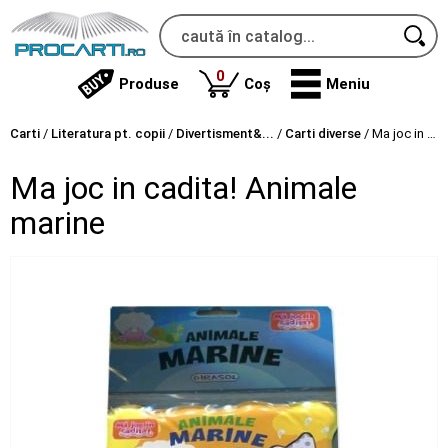
produse
0
Produse
Coș
Meniu
Carti
/
Literatura pt. copii
/
Divertisment&...
/
Carti diverse
/
Ma joc in cadita! Animale marine
Ma joc in cadita! Animale
marine