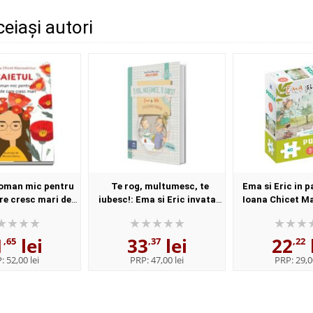
ceiași autori
roman mic pentru
Te rog, multumesc, te
Ema si Eric in p
are cresc mari de
iubesc!: Ema si Eric invata
Ioana Chicet M
et Macoveiciuc
bunele maniere, Ioana Chicet
DIDACTICA PU
Macoveiciuc, Didactica
HOUS
1
lei
33
lei
22
Publishing House
,65
,37
,22
P:
52,00 lei
PRP:
47,00 lei
PRP:
29,0