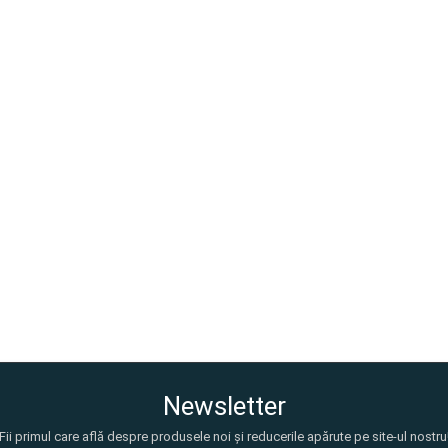
Newsletter
Fii primul care află despre produsele noi și reducerile apărute pe site-ul nostru