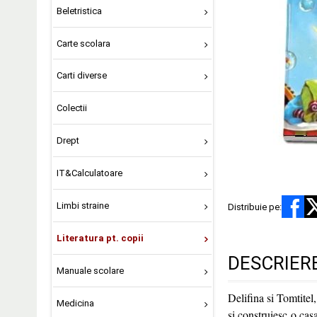
Beletristica
Carte scolara
Carti diverse
Colectii
Drept
IT&Calculatoare
Limbi straine
Distribuie pe:
Literatura pt. copii
DESCRIER
Manuale scolare
Delifina si Tomtitel
Medicina
si construiesc o cas