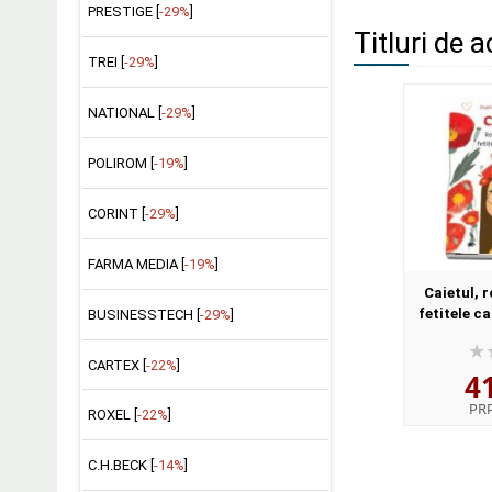
PRESTIGE [
-29%
]
Titluri de a
TREI [
-29%
]
NATIONAL [
-29%
]
POLIROM [
-19%
]
CORINT [
-29%
]
FARMA MEDIA [
-19%
]
Caietul, 
fetitele c
BUSINESSTECH [
-29%
]
Ioana Chic
CARTEX [
-22%
]
4
PR
ROXEL [
-22%
]
C.H.BECK [
-14%
]