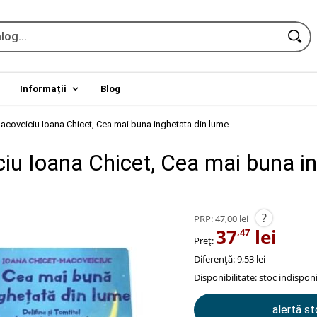
Informații
Blog
acoveiciu Ioana Chicet, Cea mai buna inghetata din lume
iu Ioana Chicet, Cea mai buna i
?
PRP:
47,00 lei
37
lei
,47
Preț:
Diferență: 9,53 lei
Disponibilitate:
stoc indisponi
alertă s