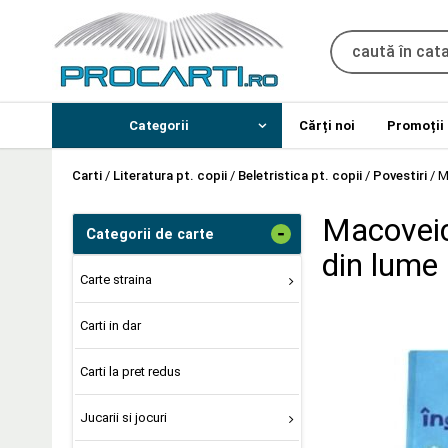
Categorii
Cărți noi
Promoții
Carti
/
Literatura pt. copii
/
Beletristica pt. copii
/
Povestiri
/
M
Macoveic
-
Categorii de carte
din lume
Carte straina
Carti in dar
Carti la pret redus
Jucarii si jocuri