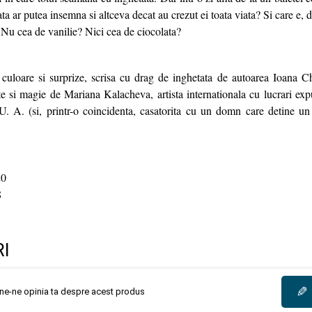
ta ar putea insemna si altceva decat au crezut ei toata viata? Si care e, 
 Nu cea de vanilie? Nici cea de ciocolata?
culoare si surprize, scrisa cu drag de inghetata de autoarea Ioana C
ete si magie de Mariana Kalacheva, artista internationala cu lucrari expu
U. A. (si, printr-o coincidenta, casatorita cu un domn care detine un 
0
8
I
✎
une-ne opinia ta despre acest produs