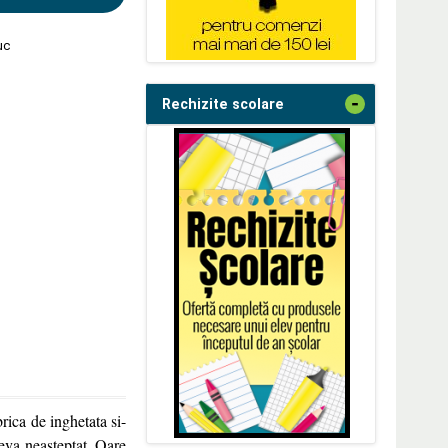
uc
-
Rechizite scolare
rica de inghetata si-
ceva neasteptat. Oare