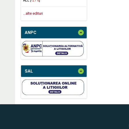
ALL [
-27%
]
...alte edituri
-
ANPC
-
SAL