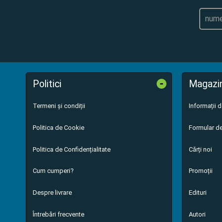
-
Politici
Magazi
Termeni și condiții
Informații 
Politica de Cookie
Formular de
Politica de Confidențialitate
Cărți noi
Cum cumperi?
Promoții
Despre livrare
Edituri
Întrebări frecvente
Autori