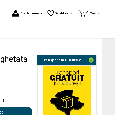
produse
0
Contul meu
WishList
Coș
nghetata
-
Transport in Bucuresti
bil
toc