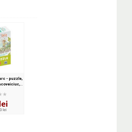
arc - puzzle,
acoveiciuc,
BLISHING
E
lei
0 lei