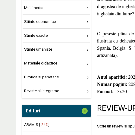
dragostea de ingheta
Multimedia
inghetata din lume?
Stiinte economice
O poveste plina de 
Stiinte exacte
ilustrata cu delicat
Spania, Belgia, S. 
Stiinte umaniste
artizanala).
Materiale didactice
Anul aparitiei:
202
Birotica si papetarie
Numar pagini:
20
Format:
13x20
Reviste si integrame
REVIEW-UR
-
Edituri
ARAMIS [
-24%
]
Scrie un review și sp