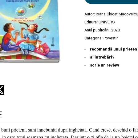
Autor:
Ioana Chicet Macoveici
Editura:
UNIVERS
Anul publicării:
2020
Categoria:
Povestiri
recomandă unui prieten
ai întrebări?
scrie un review
E
, buni prieteni, sunt innebuniti dupa inghetata. Cand cresc, deschid o fab
a in care totul seamana cu inghetata. Dar intr-o zi afla de la un baietel 