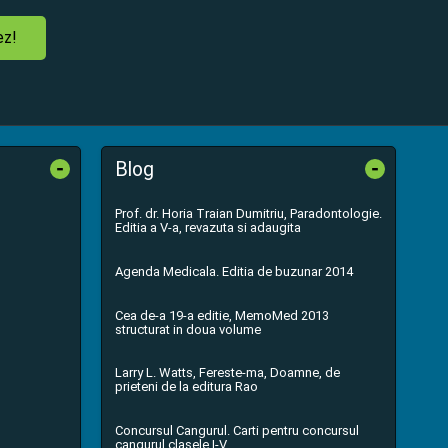
ez!
-
-
Blog
Prof. dr. Horia Traian Dumitriu, Paradontologie.
Editia a V-a, revazuta si adaugita
Agenda Medicala. Editia de buzunar 2014
Cea de-a 19-a editie, MemoMed 2013
structurat in doua volume
Larry L. Watts, Fereste-ma, Doamne, de
prieteni de la editura Rao
Concursul Cangurul. Carti pentru concursul
cangurul clasele I-V