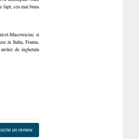
de fapt, cea mai buna
hicet-Macoveiciuc si
se in Italia, Franta,
atelier de inghetata
scrie un review