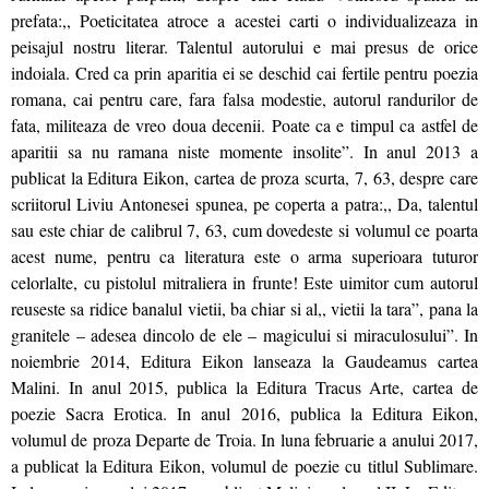
prefata:,, Poeticitatea atroce a acestei carti o individualizeaza in
peisajul nostru literar. Talentul autorului e mai presus de orice
indoiala. Cred ca prin aparitia ei se deschid cai fertile pentru poezia
romana, cai pentru care, fara falsa modestie, autorul randurilor de
fata, militeaza de vreo doua decenii. Poate ca e timpul ca astfel de
aparitii sa nu ramana niste momente insolite”. In anul 2013 a
publicat la Editura Eikon, cartea de proza scurta, 7, 63, despre care
scriitorul Liviu Antonesei spunea, pe coperta a patra:,, Da, talentul
sau este chiar de calibrul 7, 63, cum dovedeste si volumul ce poarta
acest nume, pentru ca literatura este o arma superioara tuturor
celorlalte, cu pistolul mitraliera in frunte! Este uimitor cum autorul
reuseste sa ridice banalul vietii, ba chiar si al,, vietii la tara”, pana la
granitele – adesea dincolo de ele – magicului si miraculosului”. In
noiembrie 2014, Editura Eikon lanseaza la Gaudeamus cartea
Malini. In anul 2015, publica la Editura Tracus Arte, cartea de
poezie Sacra Erotica. In anul 2016, publica la Editura Eikon,
volumul de proza Departe de Troia. In luna februarie a anului 2017,
a publicat la Editura Eikon, volumul de poezie cu titlul Sublimare.