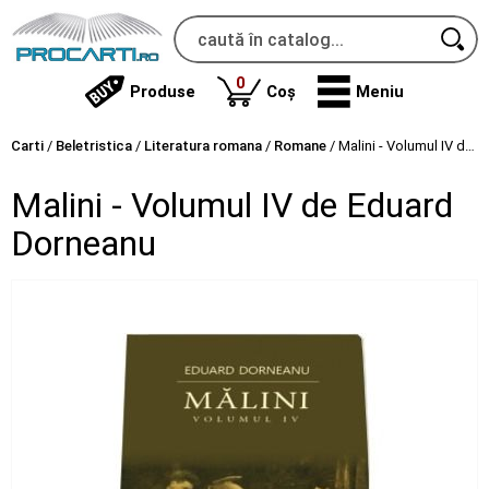
produse
0
Produse
Coș
Meniu
Carti
/
Beletristica
/
Literatura romana
/
Romane
/
Malini - Volumul IV de Eduard Dorneanu
Malini - Volumul IV de Eduard
Dorneanu