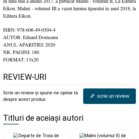
In luna mai a anului 2017, a publicat Malini - volumul II, La Editura
Eikon. Malini - volumul III a vazut lumina tiparului in anul 2018, la
Editura Eikon.
ISBN: 978-606-49-0304-4
AUTOR: Eduard Dorneanu
ANUL APARITIEI: 2020
NR. PAGINI: 180
FORMAT: 13x20
REVIEW-URI
Scrie un review și spune-ne opinia ta
✎
scrie un review
despre acest produs
Titluri de aceiași autori