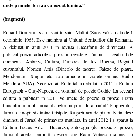
unde primele flori au cunoscut lumina.”
(fragment)
Eduard Dorneanu s-a nascut in satul Malini (Suceava) la data de 1
octombrie 1968. Este membru al Uniunii Scriitorilor din Romania.
A debutat in anul 2011 in revista Luceafarul de dimineata. A
publicat poezii, articole si proza in revistele: Timpul, Luceafarul de
dimineata, Antares, Cultura, Dunarea de Jos, Boema, Regatul
cuvantului, Nomen Artis (Dincolo de tacere), Faleze de piatra,
Melidonium, Singur etc. sau articole in ziarele online: Radio
Metafora (SUA), Necenzurat. Editorial, a debutat in 2011 la Editura
Eurograph – Cluj-Napoca, cu volumul de poezie Gothic. La aceeasi
editura a publicat in 2011 volumele de poezie si proza: Fratia
trandafirului rupt, Jurnalul apelor purpurii, Juramantul Templierului,
Jurnal de nopti si dimineti risipite, Rugaciunea de piatra, Neintelese
dimineti si Jurnal de primavara mutilata. In anul 2012 i-a aparut la
Editura Tracus Arte – Bucuresti, antologia (de poezie si proza),
Jurnalul apelor purpurii, despre care Radu Voinescu spunea in