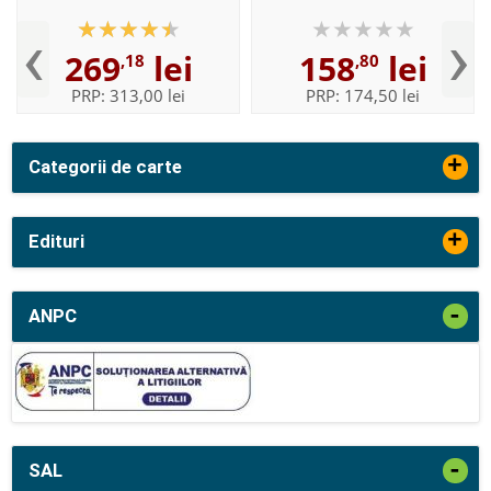
Volumul II, Enuntul -
English with CD-ROM - For
‹
›
Elaborata sub egida
students of English -
269
lei
158
lei
,18
,80
Institutului de
Format, Paperback
Lingvistica,,...
PRP:
313,00 lei
PRP:
174,50 lei
+
Categorii de carte
+
Edituri
-
ANPC
-
SAL