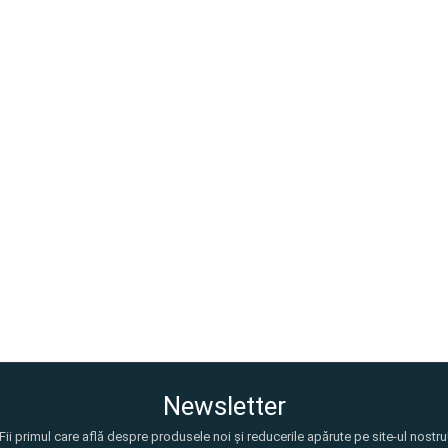
Newsletter
Fii primul care află despre produsele noi și reducerile apărute pe site-ul nostru