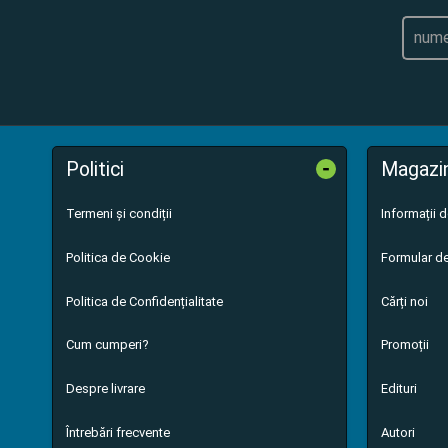
-
Politici
Magazi
Termeni și condiții
Informații 
Politica de Cookie
Formular de
Politica de Confidențialitate
Cărți noi
Cum cumperi?
Promoții
Despre livrare
Edituri
Întrebări frecvente
Autori