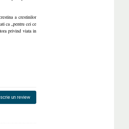
restina a crestinilor
tati ca „pentru cei ce
tora privind viata in
scrie un review