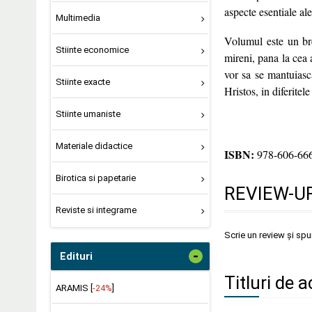
aspecte esentiale ale 
Multimedia
Volumul este un brev
Stiinte economice
mireni, pana la cea a
vor sa se mantuiasca
Stiinte exacte
Hristos, in diferitel
Stiinte umaniste
Materiale didactice
ISBN:
978-606-666
Birotica si papetarie
REVIEW-UR
Reviste si integrame
Scrie un review și sp
-
Edituri
Titluri de 
ARAMIS [
-24%
]