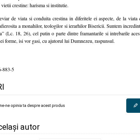
vietii crestine: harisma si institutie.
iar de viata si conduita crestina in diferitele ei aspecte, de la viata c
fierosita a monahilor, teologilor si ierarhilor Bisericii. Suntem incredin
” (Lc. 18, 26), cel putin o parte dintre framantarile si intrebarile aces
e ei forme, isi vor gasi, cu ajutorul lui Dumnezeu, raspunsul.
-883-5
I
✎
une-ne opinia ta despre acest produs
același autor