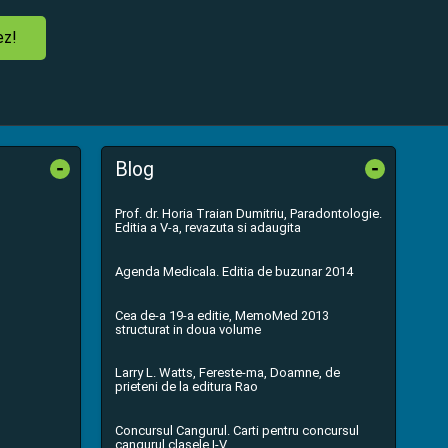
ez!
-
-
Blog
Prof. dr. Horia Traian Dumitriu, Paradontologie.
Editia a V-a, revazuta si adaugita
Agenda Medicala. Editia de buzunar 2014
Cea de-a 19-a editie, MemoMed 2013
structurat in doua volume
Larry L. Watts, Fereste-ma, Doamne, de
prieteni de la editura Rao
Concursul Cangurul. Carti pentru concursul
cangurul clasele I-V