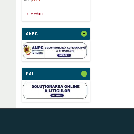
ALL [
-27%
]
...alte edituri
-
ANPC
-
SAL