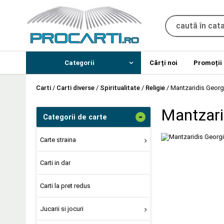
Categorii
Cărți noi
Promoții
Carti
/
Carti diverse
/
Spiritualitate
/
Religie
/
Mantzaridis Georgio
Mantzarid
-
Categorii de carte
Carte straina
Carti in dar
Carti la pret redus
Jucarii si jocuri