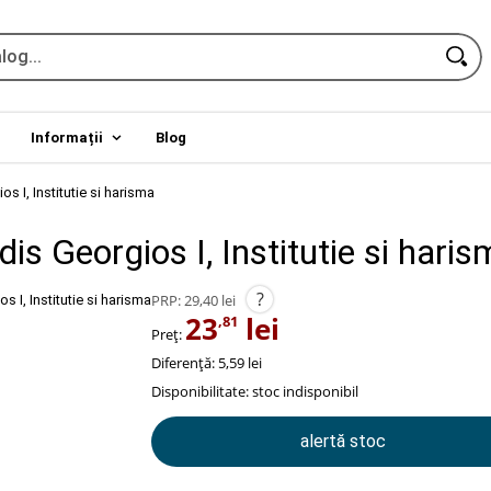
Informații
Blog
s I, Institutie si harisma
is Georgios I, Institutie si hari
?
PRP:
29,40 lei
23
lei
,81
Preț:
Diferență: 5,59 lei
Disponibilitate:
stoc indisponibil
alertă stoc