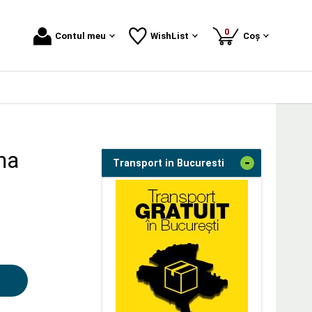
produse
0
Contul meu
WishList
Coș
sma
-
Transport in Bucuresti