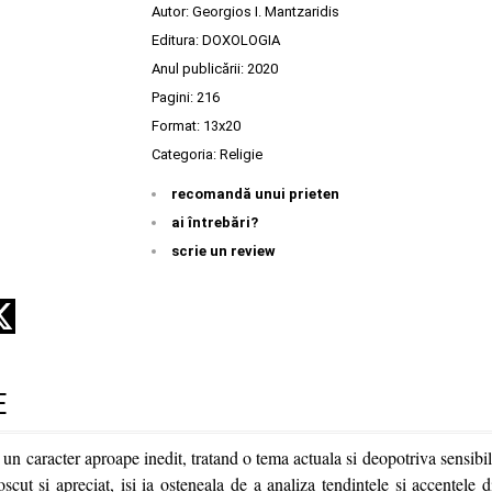
Autor:
Georgios I. Mantzaridis
Editura:
DOXOLOGIA
Anul publicării:
2020
Pagini:
216
Format: 13x20
Categoria:
Religie
recomandă unui prieten
ai întrebări?
scrie un review
E
 un caracter aproape inedit, tratand o tema actuala si deopotriva sensibil
cut si apreciat, isi ia osteneala de a analiza tendintele si accentele d