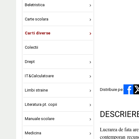
Beletristica
Carte scolara
Carti diverse
Colectii
Drept
IT&Calculatoare
Distribuie pe:
Limbi straine
Literatura pt. copii
DESCRIER
Manuale scolare
Lucrarea de fata are
Medicina
contemporan recunos