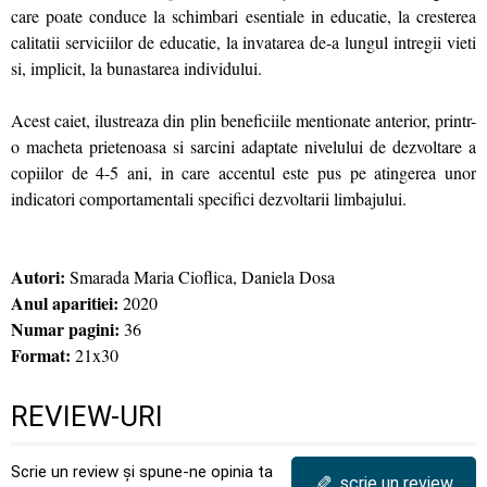
care poate conduce la schimbari esentiale in educatie, la cresterea
calitatii serviciilor de educatie, la invatarea de-a lungul intregii vieti
si, implicit, la bunastarea individului.
Acest caiet, ilustreaza din plin beneficiile mentionate anterior, printr-
o macheta prietenoasa si sarcini adaptate nivelului de dezvoltare a
copiilor de 4-5 ani, in care accentul este pus pe atingerea unor
indicatori comportamentali specifici dezvoltarii limbajului.
Autori:
Smarada Maria Cioflica, Daniela Dosa
Anul aparitiei:
2020
Numar pagini:
36
Format:
21x30
REVIEW-URI
Scrie un review și spune-ne opinia ta
✎
scrie un review