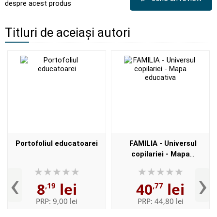
despre acest produs
Titluri de aceiași autori
Portofoliul educatoarei
FAMILIA - Universul
copilariei - Mapa
educativa
‹
›
8
lei
40
lei
,19
,77
PRP:
9,00 lei
PRP:
44,80 lei