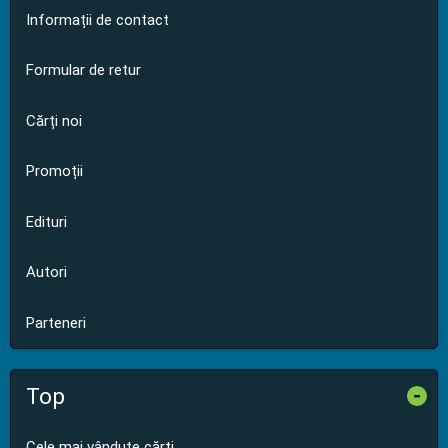
Informații de contact
Formular de retur
Cărți noi
Promoții
Edituri
Autori
Parteneri
Top
-
Cele mai vândute cărți