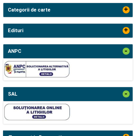
+
Categorii de carte
+
Edituri
-
ANPC
-
SAL