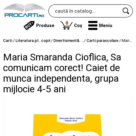
produse
0
Produse
Coș
Meniu
Carti
/
Literatura pt. copii
/
Divertisment&...
/
Carti parascolare
/
Maria Smaranda Cioflica, Sa comunicam corect! Caiet de munca independenta, grupa mijlocie 4-5 ani
Maria Smaranda Cioflica, Sa
comunicam corect! Caiet de
munca independenta, grupa
mijlocie 4-5 ani