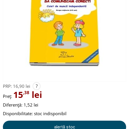
?
PRP:
16,90 lei
15
lei
,38
Preț:
Diferență: 1,52 lei
Disponibilitate:
stoc indisponibil
alertă stoc