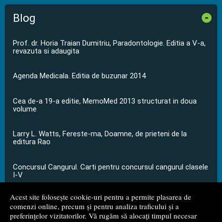
Blog
-
Prof. dr. Horia Traian Dumitriu, Paradontologie. Editia a V-a,
revazuta si adaugita
Agenda Medicala. Editia de buzunar 2014
Cea de-a 19-a editie, MemoMed 2013 structurat in doua
volume
Larry L. Watts, Fereste-ma, Doamne, de prieteni de la
editura Rao
Concursul Cangurul. Carti pentru concursul cangurul clasele
I-V
Acest site folosește cookie-uri pentru a permite plasarea de
...toate știrile
comenzi online, precum și pentru analiza traficului și a
preferințelor vizitatorilor. Vă rugăm să alocați timpul necesar