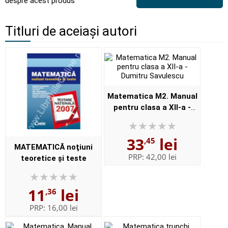
despre acest produs
Titluri de aceiași autori
Matematica M2. Manual
pentru clasa a XII-a -
Dumitru Savulescu
33
lei
,45
MATEMATICĂ noţiuni
PRP:
42,00 lei
teoretice şi teste
11
lei
,36
PRP:
16,00 lei