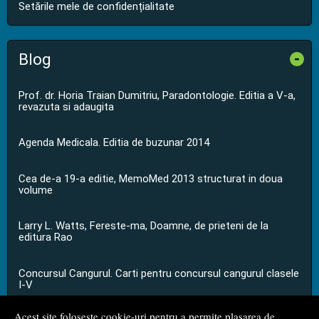
Setările mele de confidențialitate
Blog
-
Prof. dr. Horia Traian Dumitriu, Paradontologie. Editia a V-a,
revazuta si adaugita
Agenda Medicala. Editia de buzunar 2014
Cea de-a 19-a editie, MemoMed 2013 structurat in doua
volume
Larry L. Watts, Fereste-ma, Doamne, de prieteni de la
editura Rao
Concursul Cangurul. Carti pentru concursul cangurul clasele
I-V
Acest site folosește cookie-uri pentru a permite plasarea de