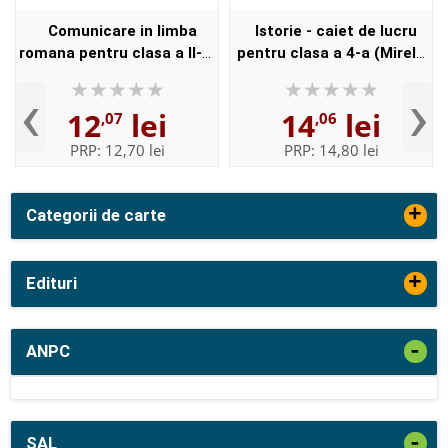
Comunicare in limba
Istorie - caiet de lucru
romana pentru clasa a II-a.
pentru clasa a 4-a (Mirela
Caiet de lucru
Ilie)
‹
›
12
lei
14
lei
,07
,06
PRP:
12,70 lei
PRP:
14,80 lei
+
Categorii de carte
+
Edituri
-
ANPC
-
SAL