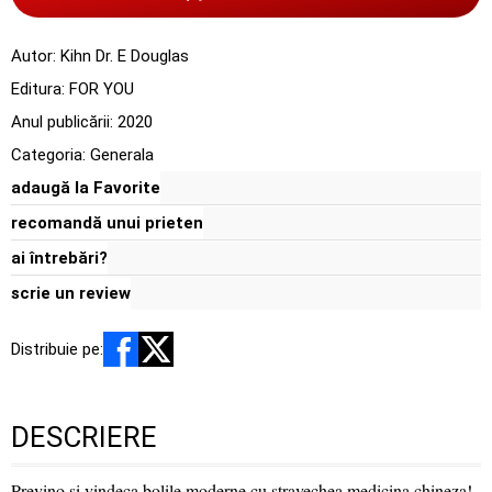
Autor:
Kihn Dr. E Douglas
Editura:
FOR YOU
Anul publicării:
2020
Categoria:
Generala
adaugă la Favorite
recomandă unui prieten
ai întrebări?
scrie un review
Distribuie pe:
DESCRIERE
Previno si vindeca bolile moderne cu stravechea medicina chineza!