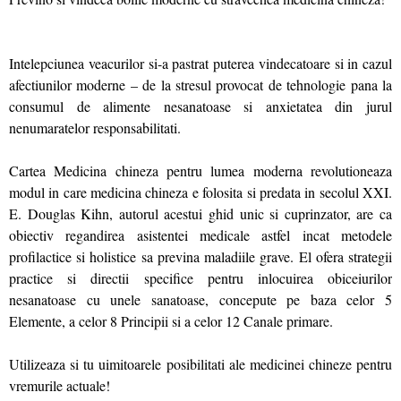
Intelepciunea veacurilor si-a pastrat puterea vindecatoare si in cazul
afectiunilor moderne – de la stresul provocat de tehnologie pana la
consumul de alimente nesanatoase si anxietatea din jurul
nenumaratelor responsabilitati.
Cartea Medicina chineza pentru lumea moderna revolutioneaza
modul in care medicina chineza e folosita si predata in secolul XXI.
E. Douglas Kihn, autorul acestui ghid unic si cuprinzator, are ca
obiectiv regandirea asistentei medicale astfel incat metodele
profilactice si holistice sa previna maladiile grave. El ofera strategii
practice si directii specifice pentru inlocuirea obiceiurilor
nesanatoase cu unele sanatoase, concepute pe baza celor 5
Elemente, a celor 8 Principii si a celor 12 Canale primare.
Utilizeaza si tu uimitoarele posibilitati ale medicinei chineze pentru
vremurile actuale!