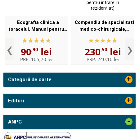
Ecografia clinica a
Compendiu de specialitati
toracelui. Manual pentru
medico-chirurgicale,
pneumologi, internisti,
pentru REZIDENTIAT 2018.
‹
›
intensivisti
Volumele 1 si 2 - Editie
90
lei
230
lei
,90
,50
revizuita (util pentru ...
PRP:
105,70 lei
PRP:
240,10 lei
+
Categorii de carte
+
Edituri
-
ANPC