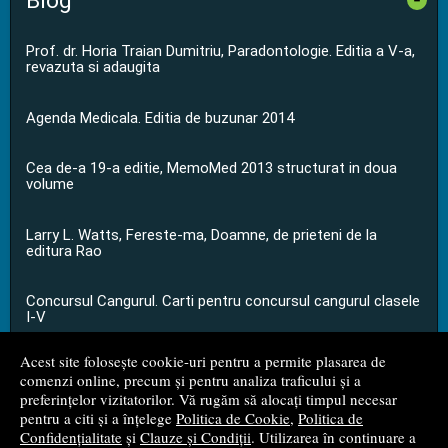
Blog
Prof. dr. Horia Traian Dumitriu, Paradontologie. Editia a V-a,
revazuta si adaugita
Agenda Medicala. Editia de buzunar 2014
Cea de-a 19-a editie, MemoMed 2013 structurat in doua
volume
Larry L. Watts, Fereste-ma, Doamne, de prieteni de la
editura Rao
Concursul Cangurul. Carti pentru concursul cangurul clasele
I-V
Acest site folosește cookie-uri pentru a permite plasarea de
...toate știrile
comenzi online, precum și pentru analiza traficului și a
preferințelor vizitatorilor. Vă rugăm să alocați timpul necesar
pentru a citi și a înțelege
Politica de Cookie
,
Politica de
© 2008 - 2026
S.C. M.G. Net Distribution S.R.L.
Confidențialitate
și
Clauze și Condiții
. Utilizarea în continuare a