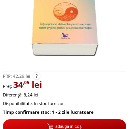
?
PRP:
42,29 lei
34
lei
,05
Preț:
Diferență: 8,24 lei
Disponibilitate:
In stoc furnizor
Timp confirmare stoc: 1 - 2 zile lucratoare
adaugă în coș