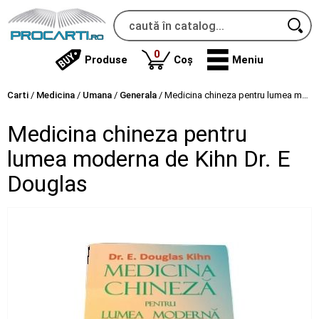
produse
0
Produse
Coș
Meniu
Carti
/
Medicina
/
Umana
/
Generala
/
Medicina chineza pentru lumea moderna de Kihn Dr. E Douglas
Medicina chineza pentru
lumea moderna de Kihn Dr. E
Douglas