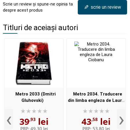
Scrie un review și spune-ne opinia ta
✎
scrie un review
despre acest produs
Titluri de aceiași autori
Metro 2033 (Dmitri
Metro 2034. Traducere
Gluhovski)
din limba engleza de Laura
Ciobanu
‹
›
39
lei
43
lei
,93
,58
PRP:
49,30 lei
PRP:
53,80 lei