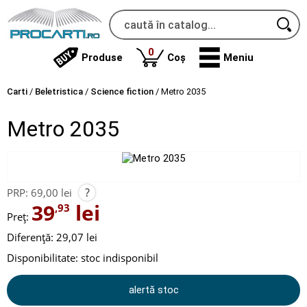
produse
0
Produse
Coș
Meniu
Carti
/
Beletristica
/
Science fiction
/
Metro 2035
Metro 2035
?
PRP:
69,00 lei
39
lei
,93
Preț:
Diferență: 29,07 lei
Disponibilitate:
stoc indisponibil
alertă stoc