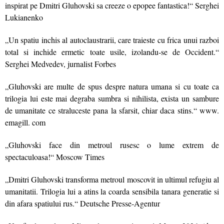
inspirat pe Dmitri Gluhovski sa creeze o epopee fantastica!“ Serghei
Lukianenko
„Un spatiu inchis al autoclaustrarii, care traieste cu frica unui razboi
total si inchide ermetic toate usile, izolandu‑se de Occident.“
Serghei Medvedev, jurnalist Forbes
„Gluhovski are multe de spus despre natura umana si cu toate ca
trilogia lui este mai degraba sumbra si nihilista, exista un sambure
de umanitate ce straluceste pana la sfarsit, chiar daca stins.“ www.
emagill. com
„Gluhovski face din metroul rusesc o lume extrem de
spectaculoasa!“ Moscow Times
„Dmitri Gluhovski transforma metroul moscovit in ultimul refugiu al
umanitatii. Trilogia lui a atins la coarda sensibila tanara generatie si
din afara spatiului rus.“ Deutsche Presse‑Agentur