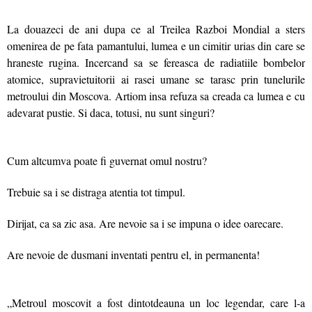
La douazeci de ani dupa ce al Treilea Razboi Mondial a sters
omenirea de pe fata pamantului, lumea e un cimitir urias din care se
hraneste rugina. Incercand sa se fereasca de radiatiile bombelor
atomice, supravietuitorii ai rasei umane se tarasc prin tunelurile
metroului din Moscova. Artiom insa refuza sa creada ca lumea e cu
adevarat pustie. Si daca, totusi, nu sunt singuri?
Cum altcumva poate fi guvernat omul nostru?
Trebuie sa i se distraga atentia tot timpul.
Dirijat, ca sa zic asa. Are nevoie sa i se impuna o idee oarecare.
Are nevoie de dusmani inventati pentru el, in permanenta!
„Metroul moscovit a fost dintotdeauna un loc legendar, care l‑a