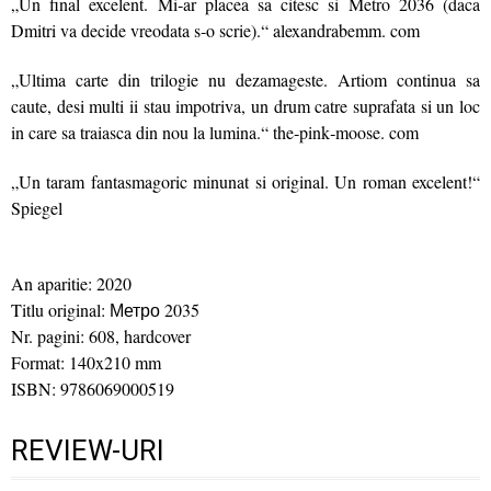
„Un final excelent. Mi‑ar placea sa citesc si Metro 2036 (daca
Dmitri va decide vreodata s‑o scrie).“ alexandrabemm. com
„Ultima carte din trilogie nu dezamageste. Artiom continua sa
caute, desi multi ii stau impotriva, un drum catre suprafata si un loc
in care sa traiasca din nou la lumina.“ the‑pink‑moose. com
„Un taram fantasmagoric minunat si original. Un roman excelent!“
Spiegel
An aparitie: 2020
Titlu original: Метро 2035
Nr. pagini: 608, hardcover
Format: 140x210 mm
ISBN: 9786069000519
REVIEW-URI