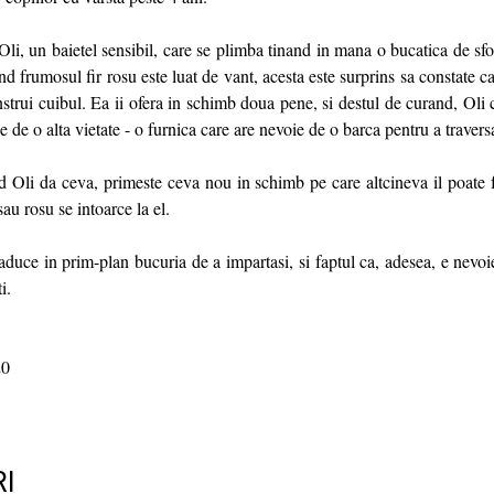
li, un baietel sensibil, care se plimba tinand in mana o bucatica de sfo
nd frumosul fir rosu este luat de vant, acesta este surprins sa constate c
nstrui cuibul. Ea ii ofera in schimb doua pene, si destul de curand, Oli 
e de o alta vietate - o furnica care are nevoie de o barca pentru a travers
d Oli da ceva, primeste ceva nou in schimb pe care altcineva il poate f
sau rosu se intoarce la el.
aduce in prim-plan bucuria de a impartasi, si faptul ca, adesea, e nevoi
i.
0
I