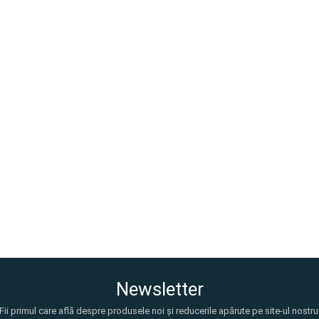
Newsletter
Fii primul care află despre produsele noi și reducerile apărute pe site-ul nostru