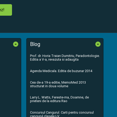
ez!
-
-
Blog
Prof. dr. Horia Traian Dumitriu, Paradontologie.
Editia a V-a, revazuta si adaugita
Agenda Medicala. Editia de buzunar 2014
Cea de-a 19-a editie, MemoMed 2013
structurat in doua volume
Larry L. Watts, Fereste-ma, Doamne, de
prieteni de la editura Rao
Concursul Cangurul. Carti pentru concursul
cangurul clasele I-V