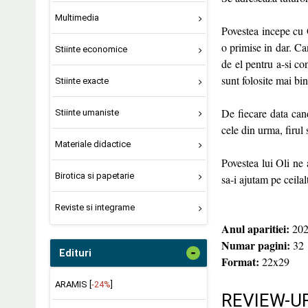
Multimedia
Povestea incepe cu O
o primise in dar. Ca
Stiinte economice
de el pentru a-si co
sunt folosite mai bin
Stiinte exacte
De fiecare data can
Stiinte umaniste
cele din urma, firul 
Materiale didactice
Povestea lui Oli ne 
Birotica si papetarie
sa-i ajutam pe ceilalt
Reviste si integrame
Anul aparitiei:
202
Numar pagini:
32
-
Edituri
Format:
22x29
ARAMIS [
-24%
]
REVIEW-UR