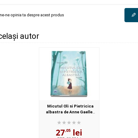
✎
une-ne opinia ta despre acest produs
același autor
Micutul Oli si Pietricica
albastra de Anne Gaelle
Balpe
27
lei
,05