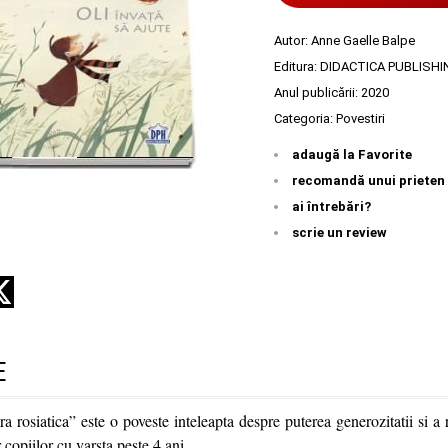
Autor:
Anne Gaelle Balpe
Editura:
DIDACTICA PUBLISH
Anul publicării:
2020
Categoria:
Povestiri
adaugă la Favorite
recomandă unui prieten
ai întrebări?
scrie un review
E
a rosiatica” este o poveste inteleapta despre puterea generozitatii si a re
 copiilor cu varsta peste 4 ani.