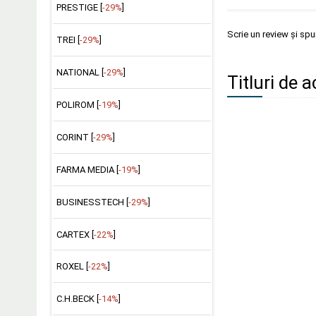
PRESTIGE [
-29%
]
Scrie un review și sp
TREI [
-29%
]
NATIONAL [
-29%
]
Titluri de 
POLIROM [
-19%
]
CORINT [
-29%
]
FARMA MEDIA [
-19%
]
BUSINESSTECH [
-29%
]
CARTEX [
-22%
]
ROXEL [
-22%
]
C.H.BECK [
-14%
]