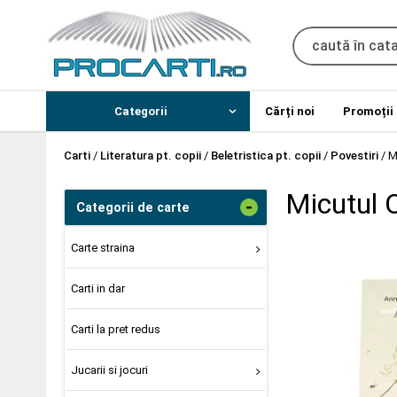
Categorii
Cărți noi
Promoții
Carti
/
Literatura pt. copii
/
Beletristica pt. copii
/
Povestiri
/
M
Micutul O
-
Categorii de carte
Carte straina
Carti in dar
Carti la pret redus
Jucarii si jocuri