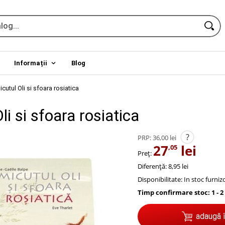
Informații
Blog
icutul Oli si sfoara rosiatica
li si sfoara rosiatica
?
PRP:
36,00 lei
27
lei
,05
Preț:
Diferență: 8,95 lei
Disponibilitate:
In stoc furniz
Timp confirmare stoc: 1 - 2
adaugă 