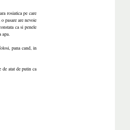
ara rosiatica pe care
a o pasare are nevoie
constata ca si penele
a apa.
olosi, pana cand, in
e de atat de putin ca