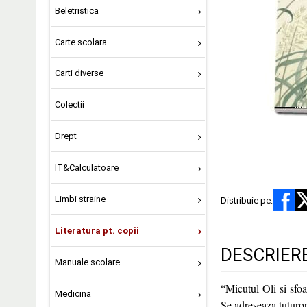
Beletristica
Carte scolara
Carti diverse
Colectii
Drept
IT&Calculatoare
Limbi straine
Distribuie pe:
Literatura pt. copii
DESCRIER
Manuale scolare
“Micutul Oli si sfoar
Medicina
Se adreseaza tuturor