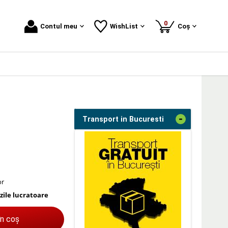
produse
0
Contul meu
WishList
Coș
-
Transport in Bucuresti
or
 zile lucratoare
în coș