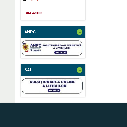
ALL [
-27%
]
...alte edituri
-
ANPC
-
SAL