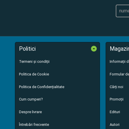
-
Politici
Magazi
Termeni și condiții
Informații 
Politica de Cookie
Formular de
Politica de Confidențialitate
Cărți noi
Cum cumperi?
Promoții
Despre livrare
Edituri
Întrebări frecvente
Autori