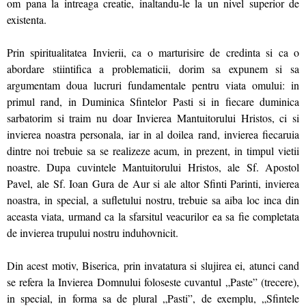
om pana la intreaga creatie, inaltandu-le la un nivel superior de
existenta.
Prin spiritualitatea Invierii, ca o marturisire de credinta si ca o
abordare stiintifica a problematicii, dorim sa expunem si sa
argumentam doua lucruri fundamentale pentru viata omului: in
primul rand, in Duminica Sfintelor Pasti si in fiecare duminica
sarbatorim si traim nu doar Invierea Mantuitorului Hristos, ci si
invierea noastra personala, iar in al doilea rand, invierea fiecaruia
dintre noi trebuie sa se realizeze acum, in prezent, in timpul vietii
noastre. Dupa cuvintele Mantuitorului Hristos, ale Sf. Apostol
Pavel, ale Sf. Ioan Gura de Aur si ale altor Sfinti Parinti, invierea
noastra, in special, a sufletului nostru, trebuie sa aiba loc inca din
aceasta viata, urmand ca la sfarsitul veacurilor ea sa fie completata
de invierea trupului nostru induhovnicit.
Din acest motiv, Biserica, prin invatatura si slujirea ei, atunci cand
se refera la Invierea Domnului foloseste cuvantul „Paste” (trecere),
in special, in forma sa de plural „Pasti”, de exemplu, „Sfintele