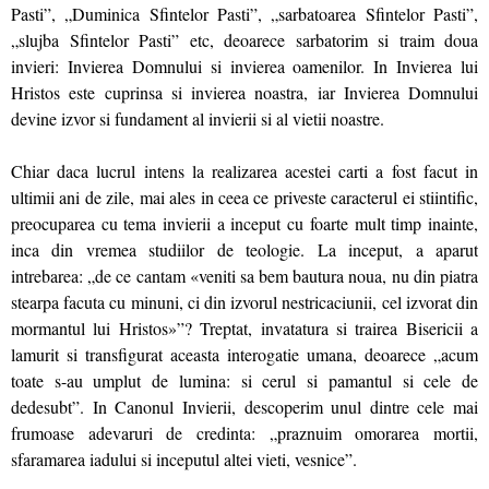
Pasti”, „Duminica Sfintelor Pasti”, „sarbatoarea Sfintelor Pasti”,
„slujba Sfintelor Pasti” etc, deoarece sarbatorim si traim doua
invieri: Invierea Domnului si invierea oamenilor. In Invierea lui
Hristos este cuprinsa si invierea noastra, iar Invierea Domnului
devine izvor si fundament al invierii si al vietii noastre.
Chiar daca lucrul intens la realizarea acestei carti a fost facut in
ultimii ani de zile, mai ales in ceea ce priveste caracterul ei stiintific,
preocuparea cu tema invierii a inceput cu foarte mult timp inainte,
inca din vremea studiilor de teologie. La inceput, a aparut
intrebarea: „de ce cantam «veniti sa bem bautura noua, nu din piatra
stearpa facuta cu minuni, ci din izvorul nestricaciunii, cel izvorat din
mormantul lui Hristos»”? Treptat, invatatura si trairea Bisericii a
lamurit si transfigurat aceasta interogatie umana, deoarece „acum
toate s-au umplut de lumina: si cerul si pamantul si cele de
dedesubt”. In Canonul Invierii, descoperim unul dintre cele mai
frumoase adevaruri de credinta: „praznuim omorarea mortii,
sfaramarea iadului si inceputul altei vieti, vesnice”.