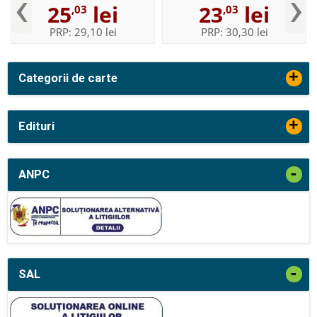
‹
›
25
lei
23
lei
,03
,03
Iordache
PRP:
29,10 lei
PRP:
30,30 lei
+
Categorii de carte
+
Edituri
-
ANPC
-
SAL