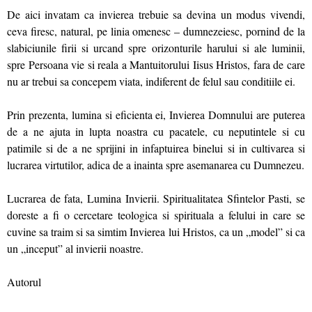
De aici invatam ca invierea trebuie sa devina un modus vivendi,
ceva firesc, natural, pe linia omenesc – dumnezeiesc, pornind de la
slabiciunile firii si urcand spre orizonturile harului si ale luminii,
spre Persoana vie si reala a Mantuitorului Iisus Hristos, fara de care
nu ar trebui sa concepem viata, indiferent de felul sau conditiile ei.
Prin prezenta, lumina si eficienta ei, Invierea Domnului are puterea
de a ne ajuta in lupta noastra cu pacatele, cu neputintele si cu
patimile si de a ne sprijini in infaptuirea binelui si in cultivarea si
lucrarea virtutilor, adica de a inainta spre asemanarea cu Dumnezeu.
Lucrarea de fata, Lumina Invierii. Spiritualitatea Sfintelor Pasti, se
doreste a fi o cercetare teologica si spirituala a felului in care se
cuvine sa traim si sa simtim Invierea lui Hristos, ca un „model” si ca
un „inceput” al invierii noastre.
Autorul