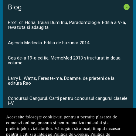
Blog
-
Prof. dr. Horia Traian Dumitriu, Paradontologie. Editia a V-a,
revazuta si adaugita
Agenda Medicala. Editia de buzunar 2014
Cea de-a 19-a editie, MemoMed 2013 structurat in doua
volume
Larry L. Watts, Fereste-ma, Doamne, de prieteni de la
editura Rao
Concursul Cangurul. Carti pentru concursul cangurul clasele
I-V
Acest site folosește cookie-uri pentru a permite plasarea de
...toate știrile
comenzi online, precum și pentru analiza traficului și a
preferințelor vizitatorilor. Vă rugăm să alocați timpul necesar
pentru a citi și a înțelege
Politica de Cookie
,
Politica de
© 2008 - 2026
S.C. M.G. Net Distribution S.R.L.