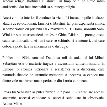
aceeasi religie, hartuirea si abuzul, in timp ce el se simte intim
antisionist, dar inca incapabil sa-si renege religia.
Acest conflict interior il conduce la viciu. Isi ineaca noptile in alcool
alaturi de revolutionari, fanatici si libertini. Iar prin experienta zilnica
si conversatiile cu prietenii sai - marxistul S. T. Haim, sionistul Sami
Winkler sau charismaticul profesor Ghita Blidaru -, protagonistul
cauta semnificatia unei lumi care se schimba si a intunericului care
coboara peste tara si ameninta sa o distruga.
Publicat in 1934, romanul De doua mii de ani… al lui Mihail
Sebastian este o marturie tragica a ascensiunii antisemitismului in
Europa, o cronica vizionara a rezistentei si a disperarii, care
patrunde dincolo de straturile memoriei si incearca sa explice una
dintre cele mai inversunate perioade din istoria europeana.
Proza lui Sebastian ar putea proveni din pana lui Cehov: are aceeasi
smerenie, aceeasi candoare si aceeasi subtilitate in observatie.
Arthur Miller