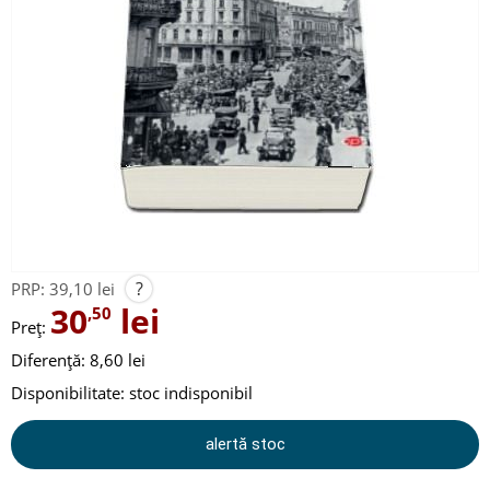
?
PRP:
39,10 lei
30
lei
,50
Preț:
Diferență: 8,60 lei
Disponibilitate:
stoc indisponibil
alertă stoc