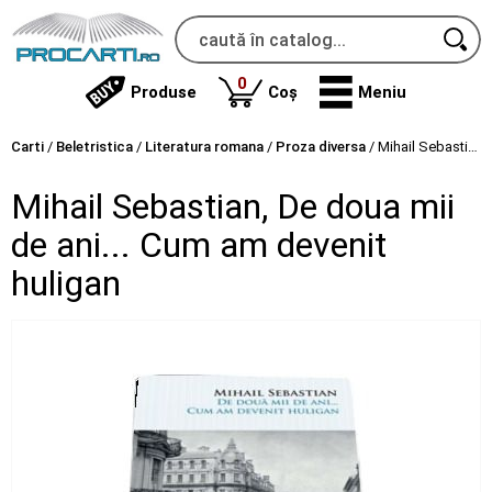
produse
0
Produse
Coș
Meniu
Carti
/
Beletristica
/
Literatura romana
/
Proza diversa
/
Mihail Sebastian, De doua mii de ani... Cum am devenit huligan
Mihail Sebastian, De doua mii
de ani... Cum am devenit
huligan